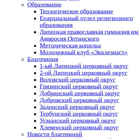
Образование
Теологическое образование
Епархиальный отдел религиозного
образования
Липецкая православная гимназия им.
Амвросия Оптинского
Методическая копилка
Молодежный клуб «Экклезиаст»
Благочиния
1-ый Липецкий церковный округ
2-ой Липецкий церковный округ
Воловский церковный округ
Грязинский церковный округ
Добринский церковный округ
Добровский церковный округ
Задонский церковный округ
Тербунский церковный округ
Усманский церковный округ
Хлевенский церковный округ
Новости благочиний