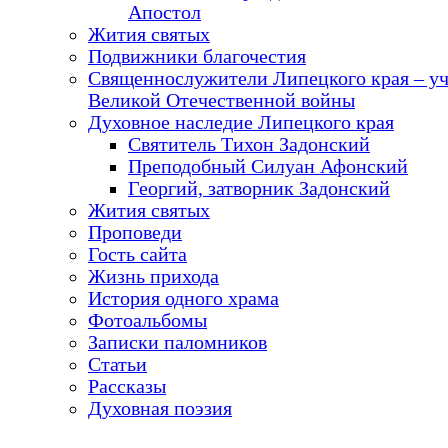
Апостол
Жития святых
Подвижники благочестия
Священнослужители Липецкого края – у
Великой Отечественной войны
Духовное наследие Липецкого края
Святитель Тихон Задонский
Преподобный Силуан Афонский
Георгий, затворник Задонский
Жития святых
Проповеди
Гость сайта
Жизнь прихода
История одного храма
Фотоальбомы
Записки паломников
Статьи
Рассказы
Духовная поэзия