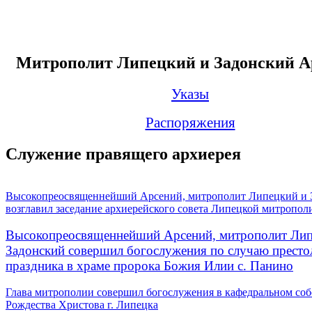
Митрополит Липецкий и Задонский А
Указы
Распоряжения
Служение правящего архиерея
Высокопреосвященнейший Арсений, митрополит Липецкий и 
возглавил заседание архиерейского совета Липецкой митропол
Высокопреосвященнейший Арсений, митрополит Лип
Задонский совершил богослужения по случаю престо
праздника в храме пророка Божия Илии с. Панино
Глава митрополии совершил богослужения в кафедральном соб
Рождества Христова г. Липецка