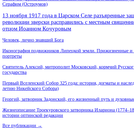
Серафим (Остроумов)
13 ноября 1917 года в Царском Селе разъяренные за
революции зверски расправились с местным священ
отцом Иоанном Кочуровым
Человек, лично знавший Бога
Иконография подвижников Липецкой земли. Прижизненные и
портреты
Святитель Алексий, митрополит Московский, кормчий Русског
государства
Первый Вселенский Собор 325 года: история, догматы и наслед
летию Никейского Собора)
Георгий, затворник Задонский, его жизненный путь и духовные
Жизнеописание Троекуровского затворника Илариона (1774–18
истории оптинской редакции
Все публикации →