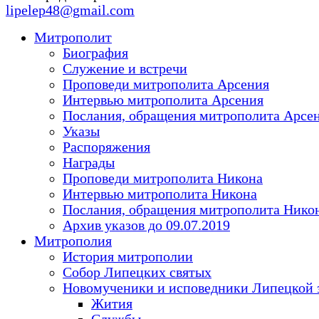
lipelep48@gmail.com
Митрополит
Биография
Служение и встречи
Проповеди митрополита Арсения
Интервью митрополита Арсения
Послания, обращения митрополита Арсе
Указы
Распоряжения
Награды
Проповеди митрополита Никона
Интервью митрополита Никона
Послания, обращения митрополита Нико
Архив указов до 09.07.2019
Митрополия
История митрополии
Собор Липецких святых
Новомученики и исповедники Липецкой 
Жития