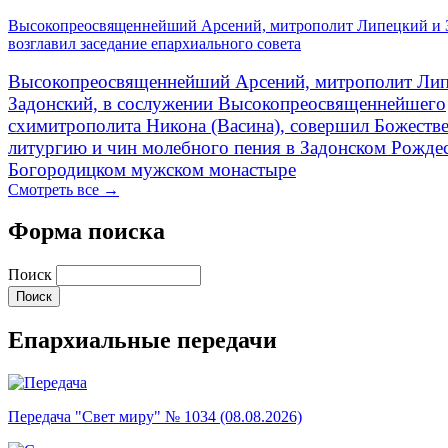
Высокопреосвященнейший Арсений, митрополит Липецкий и 
возглавил заседание епархиального совета
Высокопреосвященнейший Арсений, митрополит Лип
Задонский, в сослужении Высокопреосвященнейшего
схимитрополита Никона (Васина), совершил Божеств
литургию и чин молебного пения в Задонском Рожде
Богородицком мужском монастыре
Смотреть все →
Форма поиска
Поиск
Епархиальные передачи
Передача "Свет миру" № 1034 (08.08.2026)