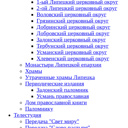
1-ый Липецкий церковный округ
2-ой Липецкий церковный округ
Воловский церковный округ
Грязинский церковный округ
Добринский церковный округ
Добровский церковный округ
Задонский церковный округ
Тербунский церковный округ
Усманский церковный округ
Хлевенский церковный округ
Монастыри Липецкой епархии
Храмы
Утраченные храмы Липецка
Периодические издания
Задонский паломник
Усмань православная
Дом православной книги
Паломнику
Телестудия
Передача "Свет миру"
Передача "Слово пастыря"