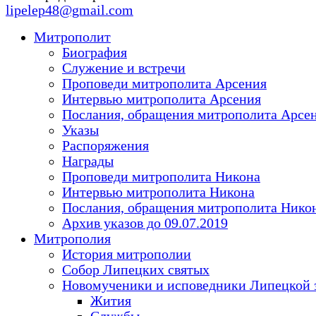
lipelep48@gmail.com
Митрополит
Биография
Служение и встречи
Проповеди митрополита Арсения
Интервью митрополита Арсения
Послания, обращения митрополита Арсе
Указы
Распоряжения
Награды
Проповеди митрополита Никона
Интервью митрополита Никона
Послания, обращения митрополита Нико
Архив указов до 09.07.2019
Митрополия
История митрополии
Собор Липецких святых
Новомученики и исповедники Липецкой 
Жития