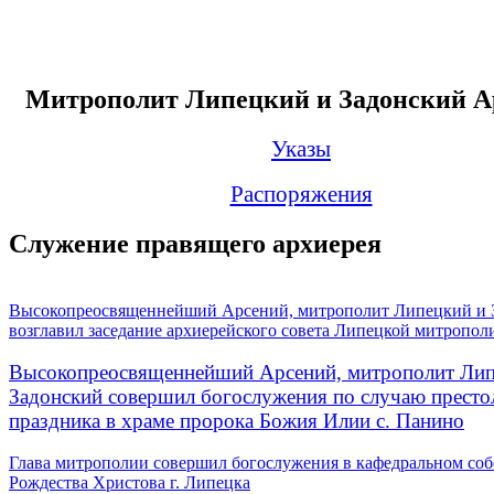
Митрополит Липецкий и Задонский А
Указы
Распоряжения
Служение правящего архиерея
Высокопреосвященнейший Арсений, митрополит Липецкий и 
возглавил заседание архиерейского совета Липецкой митропол
Высокопреосвященнейший Арсений, митрополит Лип
Задонский совершил богослужения по случаю престо
праздника в храме пророка Божия Илии с. Панино
Глава митрополии совершил богослужения в кафедральном соб
Рождества Христова г. Липецка