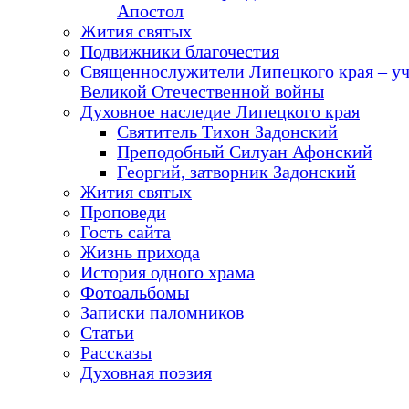
Апостол
Жития святых
Подвижники благочестия
Священнослужители Липецкого края – у
Великой Отечественной войны
Духовное наследие Липецкого края
Святитель Тихон Задонский
Преподобный Силуан Афонский
Георгий, затворник Задонский
Жития святых
Проповеди
Гость сайта
Жизнь прихода
История одного храма
Фотоальбомы
Записки паломников
Статьи
Рассказы
Духовная поэзия