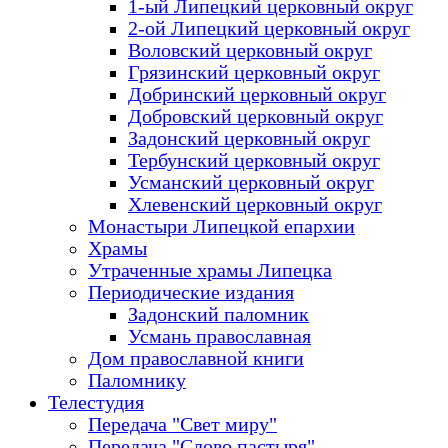
1-ый Липецкий церковный округ
2-ой Липецкий церковный округ
Воловский церковный округ
Грязинский церковный округ
Добринский церковный округ
Добровский церковный округ
Задонский церковный округ
Тербунский церковный округ
Усманский церковный округ
Хлевенский церковный округ
Монастыри Липецкой епархии
Храмы
Утраченные храмы Липецка
Периодические издания
Задонский паломник
Усмань православная
Дом православной книги
Паломнику
Телестудия
Передача "Свет миру"
Передача "Слово пастыря"