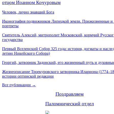
отцом Иоанном Кочуровым
Человек, лично знавший Бога
Иконография подвижников Липецкой земли. Прижизненные и
портреты
Святитель Алексий, митрополит Московский, кормчий Русског
государства
Первый Вселенский Собор 325 года: история, догматы и наслед
летию Никейского Собора)
Георгий, затворник Задонский, его жизненный путь и духовные
Жизнеописание Троекуровского затворника Илариона (1774–18
истории оптинской редакции
Все публикации →
Поздравляем
Паломнический отдел