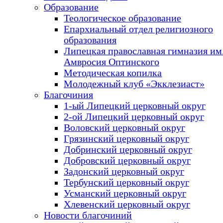
Образование
Теологическое образование
Епархиальный отдел религиозного
образования
Липецкая православная гимназия им.
Амвросия Оптинского
Методическая копилка
Молодежный клуб «Экклезиаст»
Благочиния
1-ый Липецкий церковный округ
2-ой Липецкий церковный округ
Воловский церковный округ
Грязинский церковный округ
Добринский церковный округ
Добровский церковный округ
Задонский церковный округ
Тербунский церковный округ
Усманский церковный округ
Хлевенский церковный округ
Новости благочиний