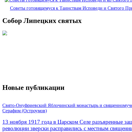
Советы готовящемуся к Таинствам Исповеди и Святого П
Собор Липецких святых
Новые публикации
Свято-Онуфриевский Яблочинский монастырь и священномуч
Серафим (Остроумов)
13 ноября 1917 года в Царском Селе разъяренные за
революции зверски расправились с местным священ