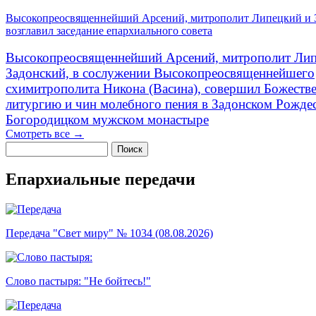
Высокопреосвященнейший Арсений, митрополит Липецкий и 
возглавил заседание епархиального совета
Высокопреосвященнейший Арсений, митрополит Лип
Задонский, в сослужении Высокопреосвященнейшего
схимитрополита Никона (Васина), совершил Божеств
литургию и чин молебного пения в Задонском Рожде
Богородицком мужском монастыре
Смотреть все →
Поиск
Форма поиска
Епархиальные передачи
Передача "Свет миру" № 1034 (08.08.2026)
Слово пастыря: "Не бойтесь!"