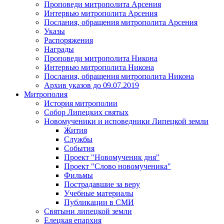
Проповеди митрополита Арсения
Интервью митрополита Арсения
Послания, обращения митрополита Арсения
Указы
Распоряжения
Награды
Проповеди митрополита Никона
Интервью митрополита Никона
Послания, обращения митрополита Никона
Архив указов до 09.07.2019
Митрополия
История митрополии
Собор Липецких святых
Новомученики и исповедники Липецкой земли
Жития
Службы
События
Проект "Новомученик дня"
Проект "Слово новомученика"
Фильмы
Пострадавшие за веру
Учебные материалы
Публикации в СМИ
Святыни липецкой земли
Елецкая епархия