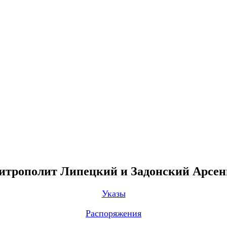
трополит Липецкий и Задонский Арсе
Указы
Распоряжения