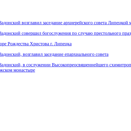
донский возглавил заседание архиерейского совета Липецкой
донский совершил богослужения по случаю престольного праз
оре Рождества Христова г. Липецка
донский, возглавил заседание епархиального совета
адонский, в сослужении Высокопреосвященнейшего схимитропо
ужском монастыре