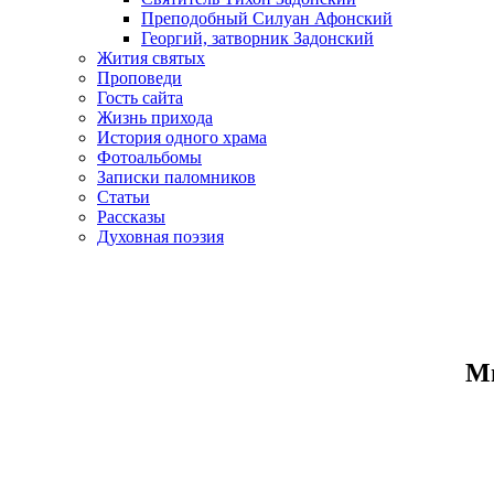
Преподобный Силуан Афонский
Георгий, затворник Задонский
Жития святых
Проповеди
Гость сайта
Жизнь прихода
История одного храма
Фотоальбомы
Записки паломников
Статьи
Рассказы
Духовная поэзия
Ми