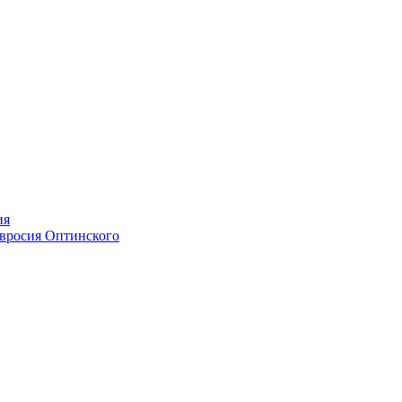
ия
мвросия Оптинского