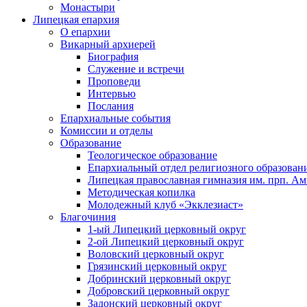
Монастыри
Липецкая епархия
О епархии
Викарный архиерей
Биография
Служение и встречи
Проповеди
Интервью
Послания
Епархиальные события
Комиссии и отделы
Образование
Теологическое образование
Епархиальный отдел религиозного образован
Липецкая православная гимназия им. прп. А
Методическая копилка
Молодежный клуб «Экклезиаст»
Благочиния
1-ый Липецкий церковный округ
2-ой Липецкий церковный округ
Воловский церковный округ
Грязинский церковный округ
Добринский церковный округ
Добровский церковный округ
Задонский церковный округ