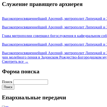
Служение правящего архиерея
Высокопреосвященнейший Арсений, митрополит Липецкий и За
Высокопреосвященнейший Арсений, митрополит Липецкий и За
Глава митрополии совершил богослужения в кафедральном соб
Высокопреосвященнейший Арсений, митрополит Липецкий и За
Высокопреосвященнейший Арсений, митрополит Липецкий и З
чин молебного пения в Задонском Рождество-Богородицком м
Смотреть все →
Форма поиска
Поиск
Епархиальные передачи