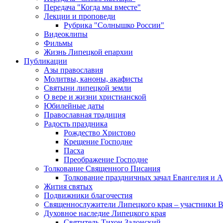
Передача "Когда мы вместе"
Лекции и проповеди
Рубрика "Солнышко России"
Видеоклипы
Фильмы
Жизнь Липецкой епархии
Публикации
Азы православия
Молитвы, каноны, акафисты
Святыни липецкой земли
О вере и жизни христианской
Юбилейные даты
Православная традиция
Радость праздника
Рождество Христово
Крещение Господне
Пасха
Преображение Господне
Толкование Священного Писания
Толкование праздничных зачал Евангелия и 
Жития святых
Подвижники благочестия
Священнослужители Липецкого края – участники 
Духовное наследие Липецкого края
Святитель Тихон Задонский