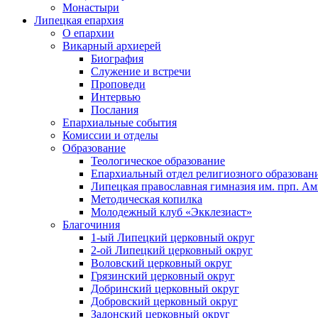
Монастыри
Липецкая епархия
О епархии
Викарный архиерей
Биография
Служение и встречи
Проповеди
Интервью
Послания
Епархиальные события
Комиссии и отделы
Образование
Теологическое образование
Епархиальный отдел религиозного образован
Липецкая православная гимназия им. прп. А
Методическая копилка
Молодежный клуб «Экклезиаст»
Благочиния
1-ый Липецкий церковный округ
2-ой Липецкий церковный округ
Воловский церковный округ
Грязинский церковный округ
Добринский церковный округ
Добровский церковный округ
Задонский церковный округ