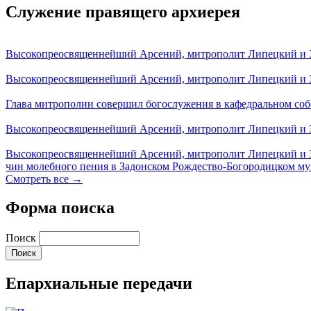
Служение правящего архиерея
Высокопреосвященнейший Арсений, митрополит Липецкий и За
Высокопреосвященнейший Арсений, митрополит Липецкий и За
Глава митрополии совершил богослужения в кафедральном соб
Высокопреосвященнейший Арсений, митрополит Липецкий и За
Высокопреосвященнейший Арсений, митрополит Липецкий и З
чин молебного пения в Задонском Рождество-Богородицком м
Смотреть все →
Форма поиска
Поиск
Епархиальные передачи