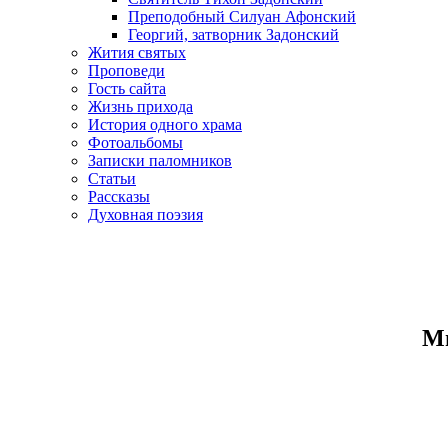
Преподобный Силуан Афонский
Георгий, затворник Задонский
Жития святых
Проповеди
Гость сайта
Жизнь прихода
История одного храма
Фотоальбомы
Записки паломников
Статьи
Рассказы
Духовная поэзия
Ми