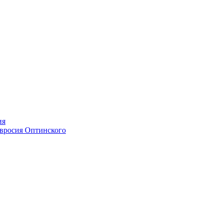
ия
мвросия Оптинского