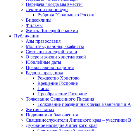
Передача "Когда мы вместе"
Лекции и проповеди
Рубрика "Солнышко России"
Видеоклипы
Фильмы
Жизнь Липецкой епархии
Публикации
Азы православия
Молитвы, каноны, акафисты
Святыни липецкой земли
О вере и жизни христианской
Юбилейные даты
Православная традиция
Радость праздника
Рождество Христово
Крещение Господне
Пасха
Преображение Господне
Толкование Священного Писания
Толкование праздничных зачал Евангелия и 
Жития святых
Подвижники благочестия
Священнослужители Липецкого края – участники 
Духовное наследие Липецкого края
Святитель Тихон Задонский