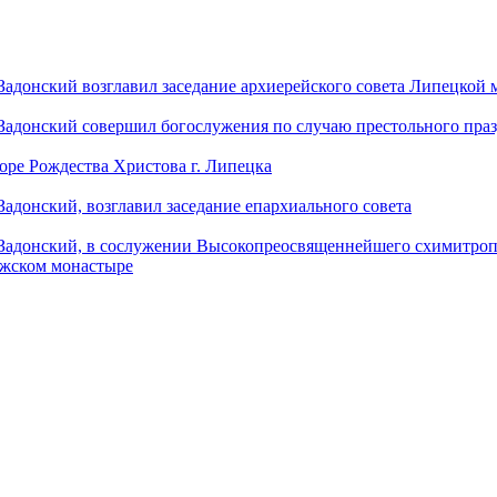
донский возглавил заседание архиерейского совета Липецкой
донский совершил богослужения по случаю престольного праз
оре Рождества Христова г. Липецка
донский, возглавил заседание епархиального совета
адонский, в сослужении Высокопреосвященнейшего схимитропо
ужском монастыре