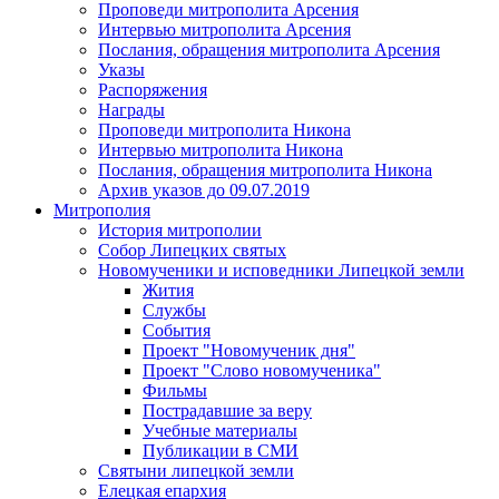
Проповеди митрополита Арсения
Интервью митрополита Арсения
Послания, обращения митрополита Арсения
Указы
Распоряжения
Награды
Проповеди митрополита Никона
Интервью митрополита Никона
Послания, обращения митрополита Никона
Архив указов до 09.07.2019
Митрополия
История митрополии
Собор Липецких святых
Новомученики и исповедники Липецкой земли
Жития
Службы
События
Проект "Новомученик дня"
Проект "Слово новомученика"
Фильмы
Пострадавшие за веру
Учебные материалы
Публикации в СМИ
Святыни липецкой земли
Елецкая епархия