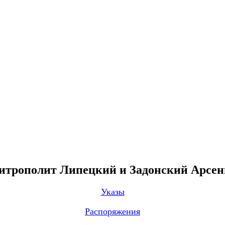
трополит Липецкий и Задонский Арсе
Указы
Распоряжения