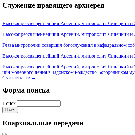
Служение правящего архиерея
Высокопреосвященнейший Арсений, митрополит Липецкий и За
Высокопреосвященнейший Арсений, митрополит Липецкий и За
Глава митрополии совершил богослужения в кафедральном соб
Высокопреосвященнейший Арсений, митрополит Липецкий и За
Высокопреосвященнейший Арсений, митрополит Липецкий и З
чин молебного пения в Задонском Рождество-Богородицком м
Смотреть все →
Форма поиска
Поиск
Епархиальные передачи