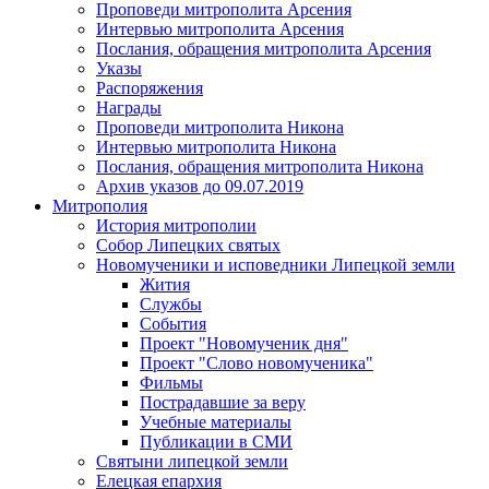
Проповеди митрополита Арсения
Интервью митрополита Арсения
Послания, обращения митрополита Арсения
Указы
Распоряжения
Награды
Проповеди митрополита Никона
Интервью митрополита Никона
Послания, обращения митрополита Никона
Архив указов до 09.07.2019
Митрополия
История митрополии
Собор Липецких святых
Новомученики и исповедники Липецкой земли
Жития
Службы
События
Проект "Новомученик дня"
Проект "Слово новомученика"
Фильмы
Пострадавшие за веру
Учебные материалы
Публикации в СМИ
Святыни липецкой земли
Елецкая епархия