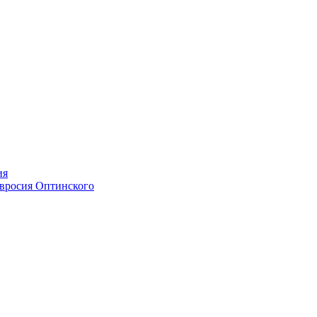
ия
мвросия Оптинского