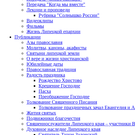
Передача "Когда мы вместе"
Лекции и проповеди
Рубрика "Солнышко России"
Видеоклипы
Фильмы
Жизнь Липецкой епархии
Публикации
Азы православия
Молитвы, каноны, акафисты
Святыни липецкой земли
О вере и жизни христианской
Юбилейные даты
Православная традиция
Радость праздника
Рождество Христово
Крещение Господне
Пасха
Преображение Господне
Толкование Священного Писания
Толкование праздничных зачал Евангелия и 
Жития святых
Подвижники благочестия
Священнослужители Липецкого края – участники 
Духовное наследие Липецкого края
Святитель Тихон Задонский