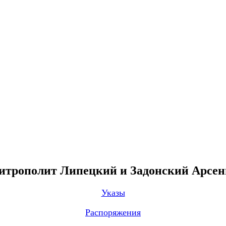
трополит Липецкий и Задонский Арсе
Указы
Распоряжения