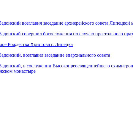
донский возглавил заседание архиерейского совета Липецкой
донский совершил богослужения по случаю престольного праз
оре Рождества Христова г. Липецка
донский, возглавил заседание епархиального совета
адонский, в сослужении Высокопреосвященнейшего схимитропо
ужском монастыре