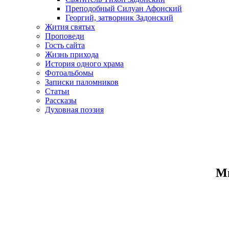
Преподобный Силуан Афонский
Георгий, затворник Задонский
Жития святых
Проповеди
Гость сайта
Жизнь прихода
История одного храма
Фотоальбомы
Записки паломников
Статьи
Рассказы
Духовная поэзия
Ми