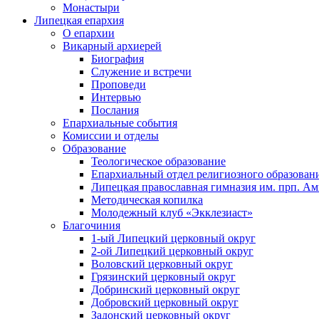
Монастыри
Липецкая епархия
О епархии
Викарный архиерей
Биография
Служение и встречи
Проповеди
Интервью
Послания
Епархиальные события
Комиссии и отделы
Образование
Теологическое образование
Епархиальный отдел религиозного образован
Липецкая православная гимназия им. прп. А
Методическая копилка
Молодежный клуб «Экклезиаст»
Благочиния
1-ый Липецкий церковный округ
2-ой Липецкий церковный округ
Воловский церковный округ
Грязинский церковный округ
Добринский церковный округ
Добровский церковный округ
Задонский церковный округ