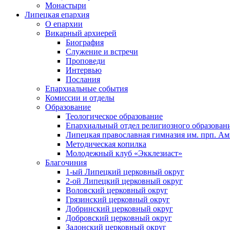
Монастыри
Липецкая епархия
О епархии
Викарный архиерей
Биография
Служение и встречи
Проповеди
Интервью
Послания
Епархиальные события
Комиссии и отделы
Образование
Теологическое образование
Епархиальный отдел религиозного образован
Липецкая православная гимназия им. прп. А
Методическая копилка
Молодежный клуб «Экклезиаст»
Благочиния
1-ый Липецкий церковный округ
2-ой Липецкий церковный округ
Воловский церковный округ
Грязинский церковный округ
Добринский церковный округ
Добровский церковный округ
Задонский церковный округ