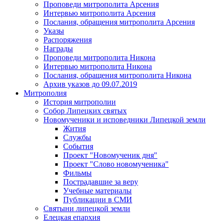
Проповеди митрополита Арсения
Интервью митрополита Арсения
Послания, обращения митрополита Арсения
Указы
Распоряжения
Награды
Проповеди митрополита Никона
Интервью митрополита Никона
Послания, обращения митрополита Никона
Архив указов до 09.07.2019
Митрополия
История митрополии
Собор Липецких святых
Новомученики и исповедники Липецкой земли
Жития
Службы
События
Проект "Новомученик дня"
Проект "Слово новомученика"
Фильмы
Пострадавшие за веру
Учебные материалы
Публикации в СМИ
Святыни липецкой земли
Елецкая епархия