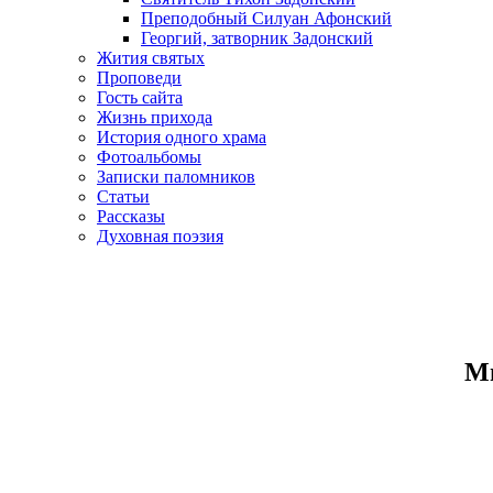
Преподобный Силуан Афонский
Георгий, затворник Задонский
Жития святых
Проповеди
Гость сайта
Жизнь прихода
История одного храма
Фотоальбомы
Записки паломников
Статьи
Рассказы
Духовная поэзия
Ми