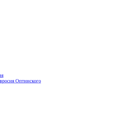
ия
мвросия Оптинского