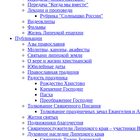
Передача "Когда мы вместе"
Лекции и проповеди
Рубрика "Солнышко России"
Видеоклипы
Фильмы
Жизнь Липецкой епархии
Публикации
Азы православия
Молитвы, каноны, акафисты
Святыни липецкой земли
О вере и жизни христианской
Юбилейные даты
Православная традиция
Радость праздника
Рождество Христово
Крещение Господне
Пасха
Преображение Господне
Толкование Священного Писания
Толкование праздничных зачал Евангелия и 
Жития святых
Подвижники благочестия
Священнослужители Липецкого края – участники 
Духовное наследие Липецкого края
Святитель Тихон Задонский