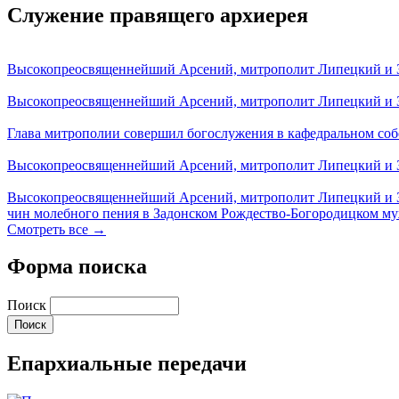
Служение правящего архиерея
Высокопреосвященнейший Арсений, митрополит Липецкий и За
Высокопреосвященнейший Арсений, митрополит Липецкий и За
Глава митрополии совершил богослужения в кафедральном соб
Высокопреосвященнейший Арсений, митрополит Липецкий и За
Высокопреосвященнейший Арсений, митрополит Липецкий и З
чин молебного пения в Задонском Рождество-Богородицком м
Смотреть все →
Форма поиска
Поиск
Епархиальные передачи