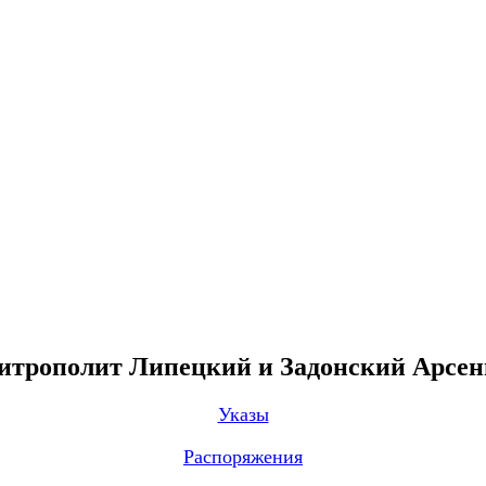
трополит Липецкий и Задонский Арсе
Указы
Распоряжения