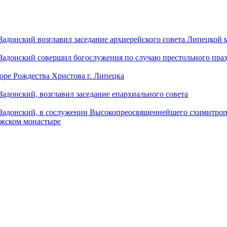
донский возглавил заседание архиерейского совета Липецкой
донский совершил богослужения по случаю престольного праз
оре Рождества Христова г. Липецка
донский, возглавил заседание епархиального совета
адонский, в сослужении Высокопреосвященнейшего схимитропо
ужском монастыре