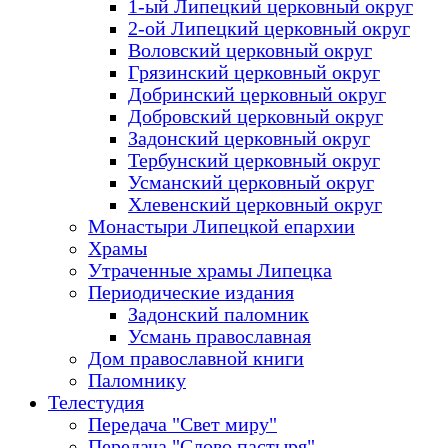
1-ый Липецкий церковный округ
2-ой Липецкий церковный округ
Воловский церковный округ
Грязинский церковный округ
Добринский церковный округ
Добровский церковный округ
Задонский церковный округ
Тербунский церковный округ
Усманский церковный округ
Хлевенский церковный округ
Монастыри Липецкой епархии
Храмы
Утраченные храмы Липецка
Периодические издания
Задонский паломник
Усмань православная
Дом православной книги
Паломнику
Телестудия
Передача "Свет миру"
Передача "Слово пастыря"