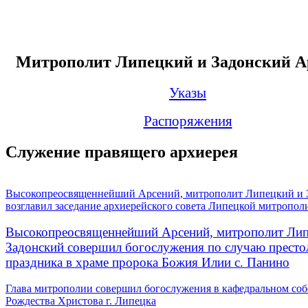
Митрополит Липецкий и Задонский А
Указы
Распоряжения
Служение правящего архиерея
Высокопреосвященнейший Арсений, митрополит Липецкий и 
возглавил заседание архиерейского совета Липецкой митропол
Высокопреосвященнейший Арсений, митрополит Лип
Задонский совершил богослужения по случаю престо
праздника в храме пророка Божия Илии с. Панино
Глава митрополии совершил богослужения в кафедральном соб
Рождества Христова г. Липецка