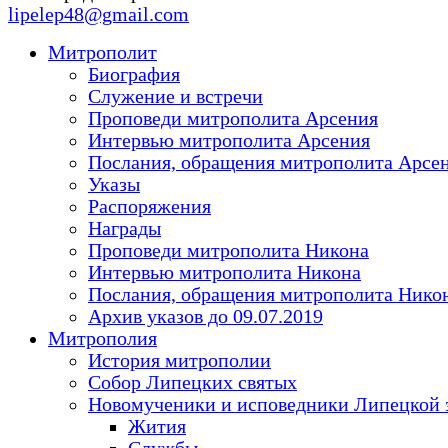
lipelep48@gmail.com
Митрополит
Биография
Служение и встречи
Проповеди митрополита Арсения
Интервью митрополита Арсения
Послания, обращения митрополита Арсе
Указы
Распоряжения
Награды
Проповеди митрополита Никона
Интервью митрополита Никона
Послания, обращения митрополита Нико
Архив указов до 09.07.2019
Митрополия
История митрополии
Собор Липецких святых
Новомученики и исповедники Липецкой 
Жития