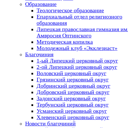
Образование
Теологическое образование
Епархиальный отдел религиозного
образования
Липецкая православная гимназия им.
Амвросия Оптинского
Методическая копилка
Молодежный клуб «Экклезиаст»
Благочиния
1-ый Липецкий церковный округ
2-ой Липецкий церковный округ
Воловский церковный округ
Грязинский церковный округ
Добринский церковный округ
Добровский церковный округ
Задонский церковный округ
Тербунский церковный округ
Усманский церковный округ
Хлевенский церковный округ
Новости благочиний