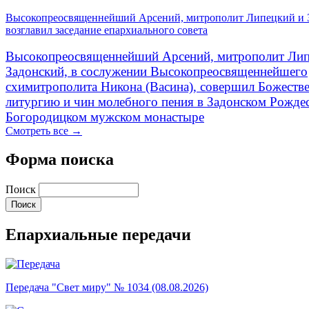
Высокопреосвященнейший Арсений, митрополит Липецкий и 
возглавил заседание епархиального совета
Высокопреосвященнейший Арсений, митрополит Лип
Задонский, в сослужении Высокопреосвященнейшего
схимитрополита Никона (Васина), совершил Божеств
литургию и чин молебного пения в Задонском Рожде
Богородицком мужском монастыре
Смотреть все →
Форма поиска
Поиск
Епархиальные передачи
Передача "Свет миру" № 1034 (08.08.2026)