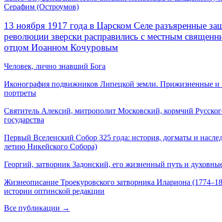
Серафим (Остроумов)
13 ноября 1917 года в Царском Селе разъяренные за
революции зверски расправились с местным священ
отцом Иоанном Кочуровым
Человек, лично знавший Бога
Иконография подвижников Липецкой земли. Прижизненные и
портреты
Святитель Алексий, митрополит Московский, кормчий Русског
государства
Первый Вселенский Собор 325 года: история, догматы и наслед
летию Никейского Собора)
Георгий, затворник Задонский, его жизненный путь и духовные
Жизнеописание Троекуровского затворника Илариона (1774–18
истории оптинской редакции
Все публикации →