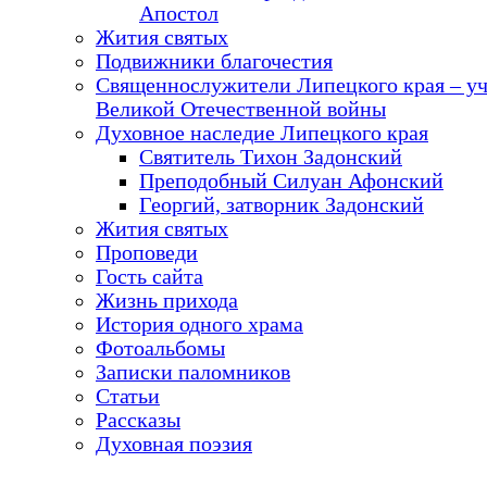
Апостол
Жития святых
Подвижники благочестия
Священнослужители Липецкого края – у
Великой Отечественной войны
Духовное наследие Липецкого края
Святитель Тихон Задонский
Преподобный Силуан Афонский
Георгий, затворник Задонский
Жития святых
Проповеди
Гость сайта
Жизнь прихода
История одного храма
Фотоальбомы
Записки паломников
Статьи
Рассказы
Духовная поэзия