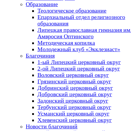
Образование
Теологическое образование
Епархиальный отдел религиозного
образования
Липецкая православная гимназия им.
Амвросия Оптинского
Методическая копилка
Молодежный клуб «Экклезиаст»
Благочиния
1-ый Липецкий церковный округ
2-ой Липецкий церковный округ
Воловский церковный округ
Грязинский церковный округ
Добринский церковный округ
Добровский церковный округ
Задонский церковный округ
Тербунский церковный округ
Усманский церковный округ
Хлевенский церковный округ
Новости благочиний