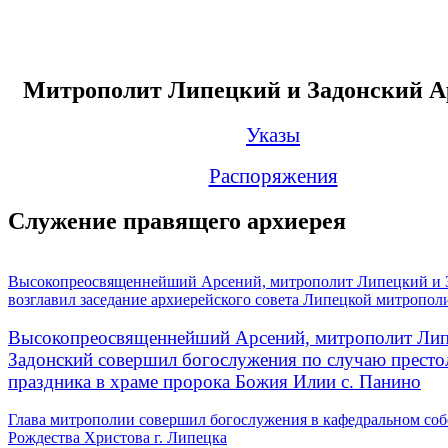
Митрополит Липецкий и Задонский А
Указы
Распоряжения
Служение правящего архиерея
Высокопреосвященнейший Арсений, митрополит Липецкий и 
возглавил заседание архиерейского совета Липецкой митропол
Высокопреосвященнейший Арсений, митрополит Лип
Задонский совершил богослужения по случаю престо
праздника в храме пророка Божия Илии с. Панино
Глава митрополии совершил богослужения в кафедральном соб
Рождества Христова г. Липецка