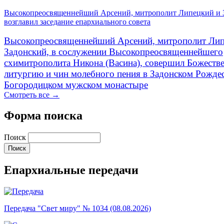
Высокопреосвященнейший Арсений, митрополит Липецкий и 
возглавил заседание епархиального совета
Высокопреосвященнейший Арсений, митрополит Лип
Задонский, в сослужении Высокопреосвященнейшего
схимитрополита Никона (Васина), совершил Божеств
литургию и чин молебного пения в Задонском Рожде
Богородицком мужском монастыре
Смотреть все →
Форма поиска
Поиск
Епархиальные передачи
Передача "Свет миру" № 1034 (08.08.2026)