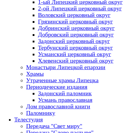
1-ый Липецкий церковный округ
2-ой Липецкий церковный округ
Воловский церковный округ
Грязинский церковный округ
Добринский церковный округ
Добровский церковный округ
Задонский церковный округ
Тербунский церковный округ
Усманский церковный округ
Хлевенский церковный округ
Монастыри Липецкой епархии
Храмы
Утраченные храмы Липецка
Периодические издания
Задонский паломник
Усмань православная
Дом православной книги
Паломнику
Телестудия
Передача "Свет миру"
Передача "Слово пастыря"