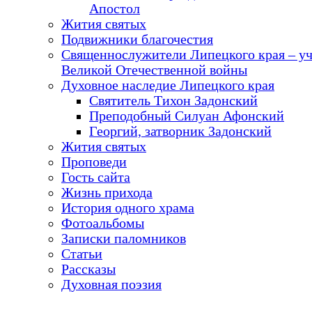
Апостол
Жития святых
Подвижники благочестия
Священнослужители Липецкого края – у
Великой Отечественной войны
Духовное наследие Липецкого края
Святитель Тихон Задонский
Преподобный Силуан Афонский
Георгий, затворник Задонский
Жития святых
Проповеди
Гость сайта
Жизнь прихода
История одного храма
Фотоальбомы
Записки паломников
Статьи
Рассказы
Духовная поэзия