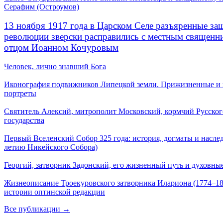
Серафим (Остроумов)
13 ноября 1917 года в Царском Селе разъяренные за
революции зверски расправились с местным священ
отцом Иоанном Кочуровым
Человек, лично знавший Бога
Иконография подвижников Липецкой земли. Прижизненные и
портреты
Святитель Алексий, митрополит Московский, кормчий Русског
государства
Первый Вселенский Собор 325 года: история, догматы и наслед
летию Никейского Собора)
Георгий, затворник Задонский, его жизненный путь и духовные
Жизнеописание Троекуровского затворника Илариона (1774–18
истории оптинской редакции
Все публикации →