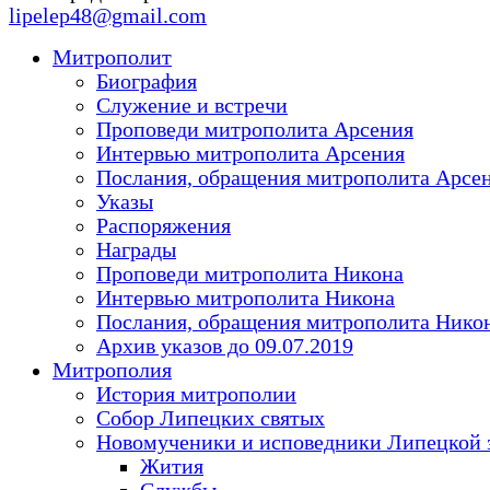
lipelep48@gmail.com
Митрополит
Биография
Служение и встречи
Проповеди митрополита Арсения
Интервью митрополита Арсения
Послания, обращения митрополита Арсе
Указы
Распоряжения
Награды
Проповеди митрополита Никона
Интервью митрополита Никона
Послания, обращения митрополита Нико
Архив указов до 09.07.2019
Митрополия
История митрополии
Собор Липецких святых
Новомученики и исповедники Липецкой 
Жития