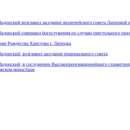
донский возглавил заседание архиерейского совета Липецкой
донский совершил богослужения по случаю престольного праз
оре Рождества Христова г. Липецка
донский, возглавил заседание епархиального совета
адонский, в сослужении Высокопреосвященнейшего схимитропо
ужском монастыре