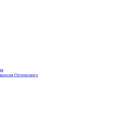
ия
мвросия Оптинского