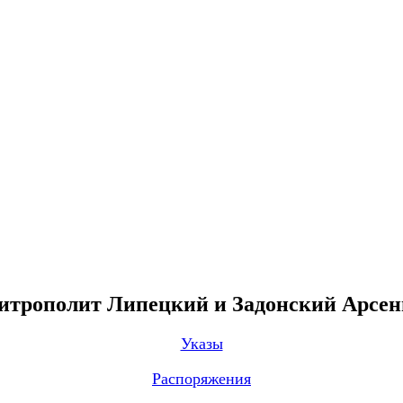
трополит Липецкий и Задонский Арсе
Указы
Распоряжения