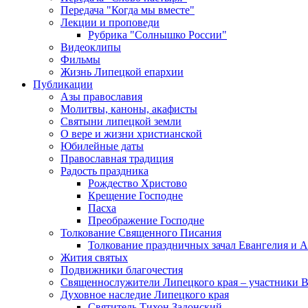
Передача "Когда мы вместе"
Лекции и проповеди
Рубрика "Солнышко России"
Видеоклипы
Фильмы
Жизнь Липецкой епархии
Публикации
Азы православия
Молитвы, каноны, акафисты
Святыни липецкой земли
О вере и жизни христианской
Юбилейные даты
Православная традиция
Радость праздника
Рождество Христово
Крещение Господне
Пасха
Преображение Господне
Толкование Священного Писания
Толкование праздничных зачал Евангелия и 
Жития святых
Подвижники благочестия
Священнослужители Липецкого края – участники 
Духовное наследие Липецкого края
Святитель Тихон Задонский