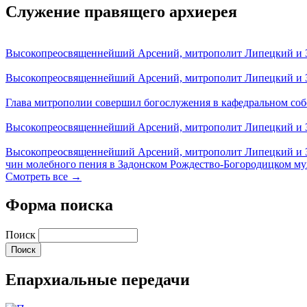
Служение правящего архиерея
Высокопреосвященнейший Арсений, митрополит Липецкий и За
Высокопреосвященнейший Арсений, митрополит Липецкий и За
Глава митрополии совершил богослужения в кафедральном соб
Высокопреосвященнейший Арсений, митрополит Липецкий и За
Высокопреосвященнейший Арсений, митрополит Липецкий и З
чин молебного пения в Задонском Рождество-Богородицком м
Смотреть все →
Форма поиска
Поиск
Епархиальные передачи