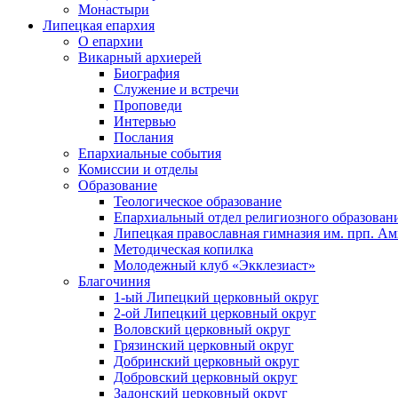
Монастыри
Липецкая епархия
О епархии
Викарный архиерей
Биография
Служение и встречи
Проповеди
Интервью
Послания
Епархиальные события
Комиссии и отделы
Образование
Теологическое образование
Епархиальный отдел религиозного образован
Липецкая православная гимназия им. прп. А
Методическая копилка
Молодежный клуб «Экклезиаст»
Благочиния
1-ый Липецкий церковный округ
2-ой Липецкий церковный округ
Воловский церковный округ
Грязинский церковный округ
Добринский церковный округ
Добровский церковный округ
Задонский церковный округ