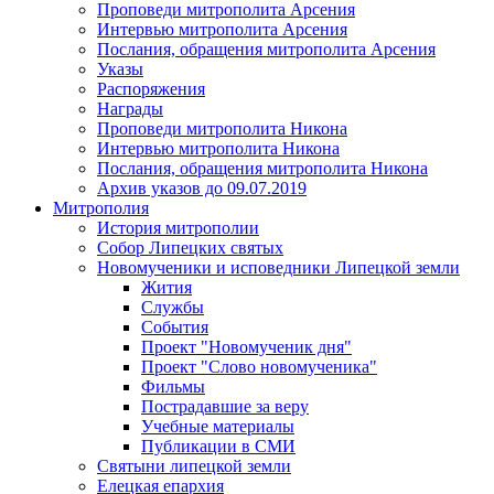
Проповеди митрополита Арсения
Интервью митрополита Арсения
Послания, обращения митрополита Арсения
Указы
Распоряжения
Награды
Проповеди митрополита Никона
Интервью митрополита Никона
Послания, обращения митрополита Никона
Архив указов до 09.07.2019
Митрополия
История митрополии
Собор Липецких святых
Новомученики и исповедники Липецкой земли
Жития
Службы
События
Проект "Новомученик дня"
Проект "Слово новомученика"
Фильмы
Пострадавшие за веру
Учебные материалы
Публикации в СМИ
Святыни липецкой земли
Елецкая епархия