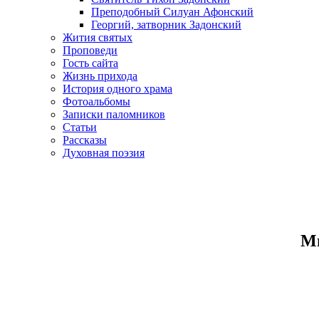
Преподобный Силуан Афонский
Георгий, затворник Задонский
Жития святых
Проповеди
Гость сайта
Жизнь прихода
История одного храма
Фотоальбомы
Записки паломников
Статьи
Рассказы
Духовная поэзия
Ми