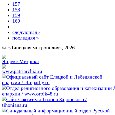
157
158
159
160
…
следующая ›
последняя »
© «Липецкая митрополия», 2026