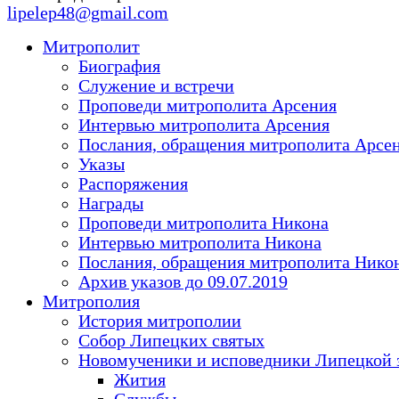
lipelep48@gmail.com
Митрополит
Биография
Служение и встречи
Проповеди митрополита Арсения
Интервью митрополита Арсения
Послания, обращения митрополита Арсе
Указы
Распоряжения
Награды
Проповеди митрополита Никона
Интервью митрополита Никона
Послания, обращения митрополита Нико
Архив указов до 09.07.2019
Митрополия
История митрополии
Собор Липецких святых
Новомученики и исповедники Липецкой 
Жития