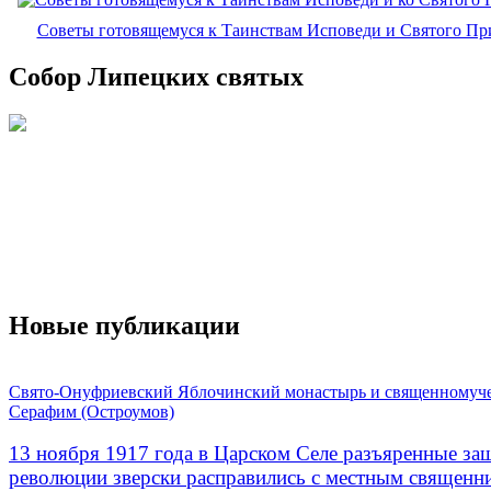
Советы готовящемуся к Таинствам Исповеди и Святого П
Собор Липецких святых
Новые публикации
Свято-Онуфриевский Яблочинский монастырь и священномуч
Серафим (Остроумов)
13 ноября 1917 года в Царском Селе разъяренные за
революции зверски расправились с местным священ