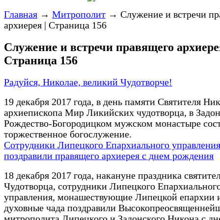
Главная
→
Митрополит
→
Служение и встречи пр
архиерея | Страница 156
Служение и встречи правящего архиерея
Страница 156
Радуйся, Николае, великий Чудотворче!
19 декабря 2017 года, в день памяти Святителя Ник
архиепископа Мир Ликийских чудотворца, в Задо
Рождество-Богородицком мужском монастыре сос
торжественное богослужение.
Сотрудники Липецкого Епархиального управлени
поздравили правящего архиерея с днем рождения
18 декабря 2017 года, накануне праздника святите
Чудотворца, сотрудники Липецкого Епархиальног
управления, монашествующие Липецкой епархии 
духовные чада поздравили Высокопреосвященней
митрополита Липецкого и Задонского Никона с дн