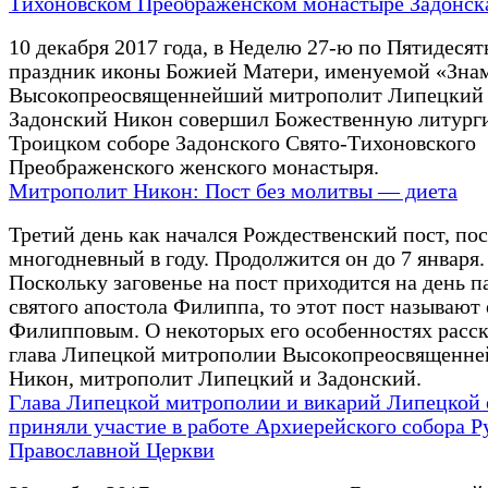
Тихоновском Преображенском монастыре Задонск
10 декабря 2017 года, в Неделю 27-ю по Пятидесят
праздник иконы Божией Матери, именуемой «Зна
Высокопреосвященнейший митрополит Липецкий
Задонский Никон совершил Божественную литург
Троицком соборе Задонского Свято-Тихоновского
Преображенского женского монастыря.
Митрополит Никон: Пост без молитвы — диета
Третий день как начался Рождественский пост, по
многодневный в году. Продолжится он до 7 января.
Поскольку заговенье на пост приходится на день 
святого апостола Филиппа, то этот пост называют
Филипповым. О некоторых его особенностях расс
глава Липецкой митрополии Высокопреосвященн
Никон, митрополит Липецкий и Задонский.
Глава Липецкой митрополии и викарий Липецкой
приняли участие в работе Архиерейского собора Р
Православной Церкви