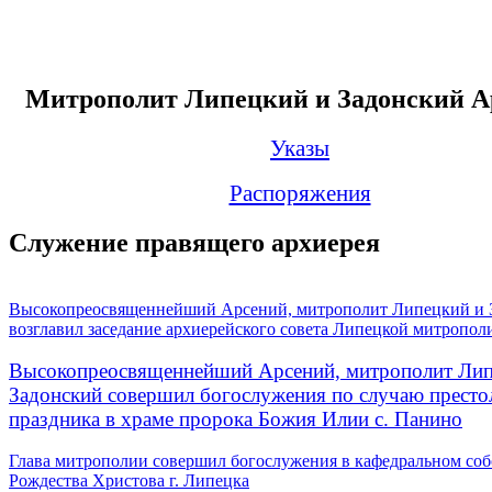
Митрополит Липецкий и Задонский А
Указы
Распоряжения
Служение правящего архиерея
Высокопреосвященнейший Арсений, митрополит Липецкий и 
возглавил заседание архиерейского совета Липецкой митропол
Высокопреосвященнейший Арсений, митрополит Лип
Задонский совершил богослужения по случаю престо
праздника в храме пророка Божия Илии с. Панино
Глава митрополии совершил богослужения в кафедральном соб
Рождества Христова г. Липецка