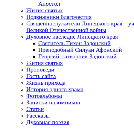
Апостол
Жития святых
Подвижники благочестия
Священнослужители Липецкого края – у
Великой Отечественной войны
Духовное наследие Липецкого края
Святитель Тихон Задонский
Преподобный Силуан Афонский
Георгий, затворник Задонский
Жития святых
Проповеди
Гость сайта
Жизнь прихода
История одного храма
Фотоальбомы
Записки паломников
Статьи
Рассказы
Духовная поэзия