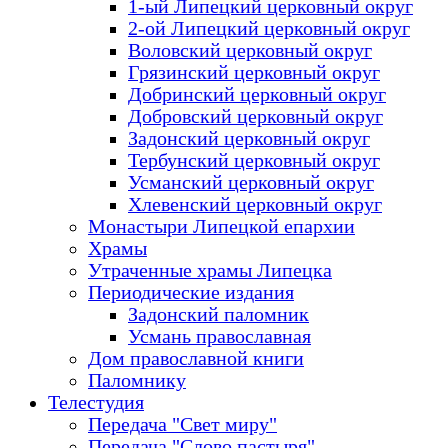
1-ый Липецкий церковный округ
2-ой Липецкий церковный округ
Воловский церковный округ
Грязинский церковный округ
Добринский церковный округ
Добровский церковный округ
Задонский церковный округ
Тербунский церковный округ
Усманский церковный округ
Хлевенский церковный округ
Монастыри Липецкой епархии
Храмы
Утраченные храмы Липецка
Периодические издания
Задонский паломник
Усмань православная
Дом православной книги
Паломнику
Телестудия
Передача "Свет миру"
Передача "Слово пастыря"