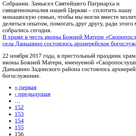
Собрании. Замысел Святейшего Патриарха и
священноначалия нашей Церкви – сплотить нашу
монашескую семью, чтобы мы могли вместе молит
делиться опытом, помогать друг другу, ради этого
собрались сегодня.
В храме в честь иконы Божией Матери «Скоропос
села Даньшино состоялось архиерейское богослуж
22 ноября 2017 года, в престольный праздник храм
иконы Божией Матери, именуемой «Скоропослушн
Даньшино Задонского района состоялось архиерей
богослужение.
« первая
Страницы
‹ предыдущая
…
152
153
154
155
156