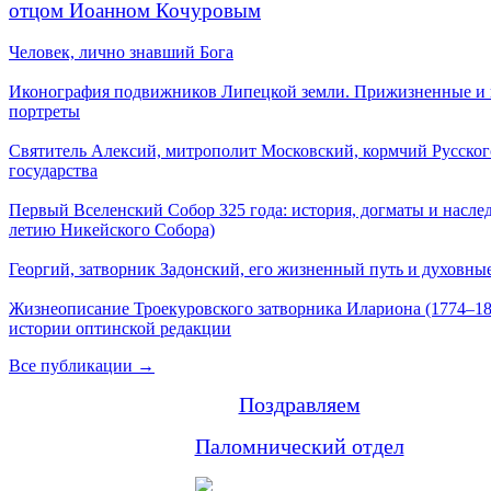
отцом Иоанном Кочуровым
Человек, лично знавший Бога
Иконография подвижников Липецкой земли. Прижизненные и
портреты
Святитель Алексий, митрополит Московский, кормчий Русског
государства
Первый Вселенский Собор 325 года: история, догматы и наслед
летию Никейского Собора)
Георгий, затворник Задонский, его жизненный путь и духовные
Жизнеописание Троекуровского затворника Илариона (1774–18
истории оптинской редакции
Все публикации →
Поздравляем
Паломнический отдел