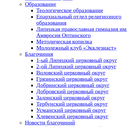
Образование
Теологическое образование
Епархиальный отдел религиозного
образования
Липецкая православная гимназия им.
Амвросия Оптинского
Методическая копилка
Молодежный клуб «Экклезиаст»
Благочиния
1-ый Липецкий церковный округ
2-ой Липецкий церковный округ
Воловский церковный округ
Грязинский церковный округ
Добринский церковный округ
Добровский церковный округ
Задонский церковный округ
Тербунский церковный округ
Усманский церковный округ
Хлевенский церковный округ
Новости благочиний