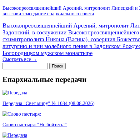
Высокопреосвященнейший Арсений, митрополит Липецкий и 
возглавил заседание епархиального совета
Высокопреосвященнейший Арсений, митрополит Лип
Задонский, в сослужении Высокопреосвященнейшего
схимитрополита Никона (Васина), совершил Божеств
литургию и чин молебного пения в Задонском Рожде
Богородицком мужском монастыре
Смотреть все →
Поиск
Форма поиска
Епархиальные передачи
Передача "Свет миру" № 1034 (08.08.2026)
Слово пастыря: "Не бойтесь!"