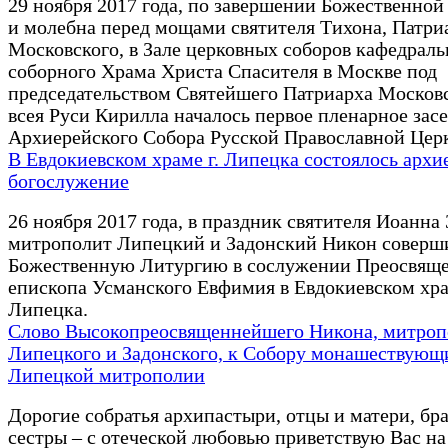
29 ноября 2017 года, по завершении Божественной
и молебна перед мощами святителя Тихона, Патри
Московского, в Зале церковных соборов кафедраль
соборного Храма Христа Спасителя в Москве под
председательством Святейшего Патриарха Московс
всея Руси Кирилла началось первое пленарное зас
Архиерейского Собора Русской Православной Цер
В Евдокиевском храме г. Липецка состоялось архи
богослужение
26 ноября 2017 года, в праздник святителя Иоанна 
митрополит Липецкий и Задонский Никон соверш
Божественную Литургию в сослужении Преосвящ
епископа Усманского Евфимия в Евдокиевском хр
Липецка.
Слово Высокопреосвященнейшего Никона, митроп
Липецкого и Задонского, к Собору монашествующ
Липецкой митрополии
Дорогие собратья архипастыри, отцы и матери, бра
сестры – с отеческой любовью приветствую Вас н