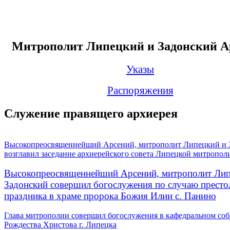
Митрополит Липецкий и Задонский А
Указы
Распоряжения
Служение правящего архиерея
Высокопреосвященнейший Арсений, митрополит Липецкий и 
возглавил заседание архиерейского совета Липецкой митропол
Высокопреосвященнейший Арсений, митрополит Лип
Задонский совершил богослужения по случаю престо
праздника в храме пророка Божия Илии с. Панино
Глава митрополии совершил богослужения в кафедральном соб
Рождества Христова г. Липецка