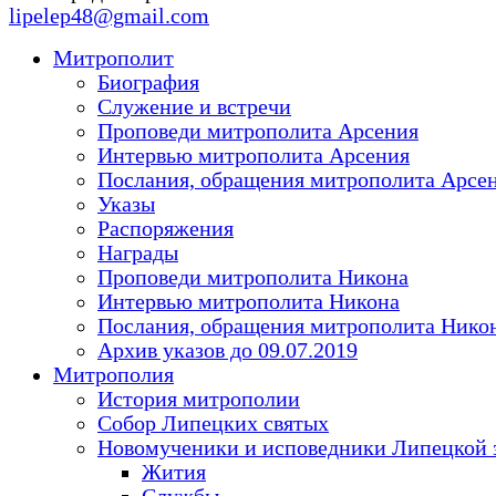
lipelep48@gmail.com
Митрополит
Биография
Служение и встречи
Проповеди митрополита Арсения
Интервью митрополита Арсения
Послания, обращения митрополита Арсе
Указы
Распоряжения
Награды
Проповеди митрополита Никона
Интервью митрополита Никона
Послания, обращения митрополита Нико
Архив указов до 09.07.2019
Митрополия
История митрополии
Собор Липецких святых
Новомученики и исповедники Липецкой 
Жития