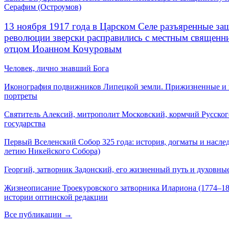
Серафим (Остроумов)
13 ноября 1917 года в Царском Селе разъяренные за
революции зверски расправились с местным священ
отцом Иоанном Кочуровым
Человек, лично знавший Бога
Иконография подвижников Липецкой земли. Прижизненные и
портреты
Святитель Алексий, митрополит Московский, кормчий Русског
государства
Первый Вселенский Собор 325 года: история, догматы и наслед
летию Никейского Собора)
Георгий, затворник Задонский, его жизненный путь и духовные
Жизнеописание Троекуровского затворника Илариона (1774–18
истории оптинской редакции
Все публикации →