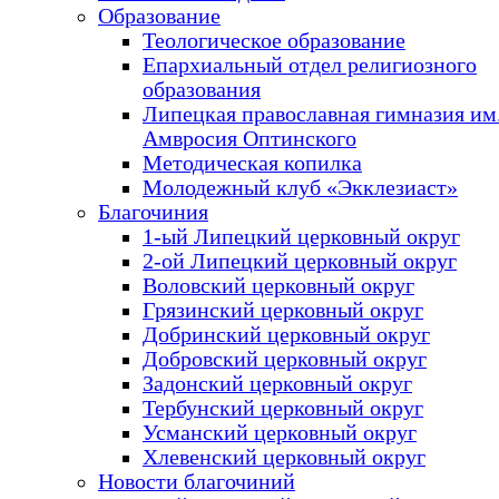
Образование
Теологическое образование
Епархиальный отдел религиозного
образования
Липецкая православная гимназия им.
Амвросия Оптинского
Методическая копилка
Молодежный клуб «Экклезиаст»
Благочиния
1-ый Липецкий церковный округ
2-ой Липецкий церковный округ
Воловский церковный округ
Грязинский церковный округ
Добринский церковный округ
Добровский церковный округ
Задонский церковный округ
Тербунский церковный округ
Усманский церковный округ
Хлевенский церковный округ
Новости благочиний