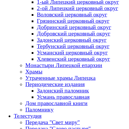
1-ый Липецкий церковный округ
2-ой Липецкий церковный округ
Воловский церковный округ
Грязинский церковный округ
Добринский церковный округ
Добровский церковный округ
Задонский церковный округ
Тербунский церковный округ
Усманский церковный округ
Хлевенский церковный округ
Монастыри Липецкой епархии
Храмы
Утраченные храмы Липецка
Периодические издания
Задонский паломник
Усмань православная
Дом православной книги
Паломнику
Телестудия
Передача "Свет миру"
Передача "Слово пастыря"