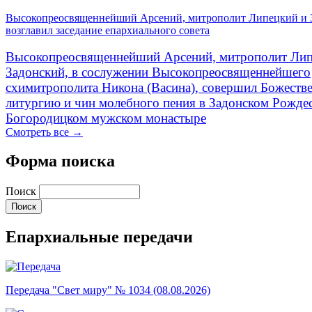
Высокопреосвященнейший Арсений, митрополит Липецкий и 
возглавил заседание епархиального совета
Высокопреосвященнейший Арсений, митрополит Лип
Задонский, в сослужении Высокопреосвященнейшего
схимитрополита Никона (Васина), совершил Божеств
литургию и чин молебного пения в Задонском Рожде
Богородицком мужском монастыре
Смотреть все →
Форма поиска
Поиск
Епархиальные передачи
Передача "Свет миру" № 1034 (08.08.2026)