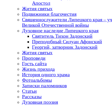
Апостол
Жития святых
Подвижники благочестия
Священнослужители Липецкого края – у
Великой Отечественной войны
Духовное наследие Липецкого края
Святитель Тихон Задонский
Преподобный Силуан Афонский
Георгий, затворник Задонский
Жития святых
Проповеди
Гость сайта
Жизнь прихода
История одного храма
Фотоальбомы
Записки паломников
Статьи
Рассказы
Духовная поэзия