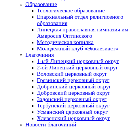
Образование
Теологическое образование
Епархиальный отдел религиозного
образования
Липецкая православная гимназия им.
Амвросия Оптинского
Методическая копилка
Молодежный клуб «Экклезиаст»
Благочиния
1-ый Липецкий церковный округ
2-ой Липецкий церковный округ
Воловский церковный округ
Грязинский церковный округ
Добринский церковный округ
Добровский церковный округ
Задонский церковный округ
Тербунский церковный округ
Усманский церковный округ
Хлевенский церковный округ
Новости благочиний