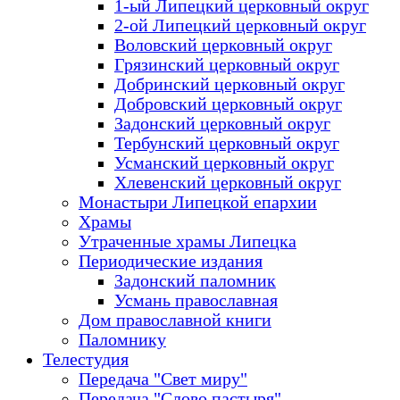
1-ый Липецкий церковный округ
2-ой Липецкий церковный округ
Воловский церковный округ
Грязинский церковный округ
Добринский церковный округ
Добровский церковный округ
Задонский церковный округ
Тербунский церковный округ
Усманский церковный округ
Хлевенский церковный округ
Монастыри Липецкой епархии
Храмы
Утраченные храмы Липецка
Периодические издания
Задонский паломник
Усмань православная
Дом православной книги
Паломнику
Телестудия
Передача "Свет миру"
Передача "Слово пастыря"