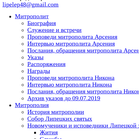
lipelep48@gmail.com
Митрополит
Биография
Служение и встречи
Проповеди митрополита Арсения
Интервью митрополита Арсения
Послания, обращения митрополита Арсе
Указы
Распоряжения
Награды
Проповеди митрополита Никона
Интервью митрополита Никона
Послания, обращения митрополита Нико
Архив указов до 09.07.2019
Митрополия
История митрополии
Собор Липецких святых
Новомученики и исповедники Липецкой 
Жития