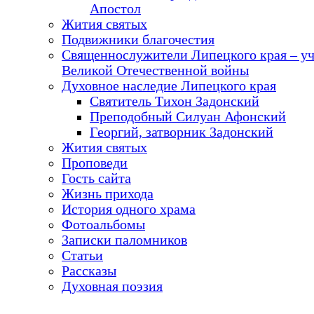
Апостол
Жития святых
Подвижники благочестия
Священнослужители Липецкого края – у
Великой Отечественной войны
Духовное наследие Липецкого края
Святитель Тихон Задонский
Преподобный Силуан Афонский
Георгий, затворник Задонский
Жития святых
Проповеди
Гость сайта
Жизнь прихода
История одного храма
Фотоальбомы
Записки паломников
Статьи
Рассказы
Духовная поэзия