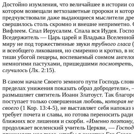
Достойно изумления, что величайшее в истории со
котором возвещали ветхозаветные пророки и кото
предчувствовали даже выдающиеся мыслители дре
свершилось столь скромно и внешне неприметно. 
Вифлеем. Спал Иерусалим. Спала вся Иудея. Госп
Вседержитель — Царь царей и Владыка Вселенно
миру не под торжественные звуки
трубного гласа
и всеобщего ликования, но смиренно и кротко, в н
тиши убогой пещеры, воспеваемый сонмом ангело
немногими пастухами, пришедшими
посмотреть,
случилось
(Лк. 2:15).
В самом начале Своего земного пути Господь словн
пределах унижения показать образ добродетели»,
размышляет святитель Иоанн Златоуст. Так благор
поступает только совершенная любовь,
которая н
своего
(1 Кор. 13:4-5), не выставляет себя напоказ 
требует почета и славы, но готова переносить рад
ближних все лишения и скорби.
«Именно поэтому,
продолжает вселенский учитель Церкви, —
Господ