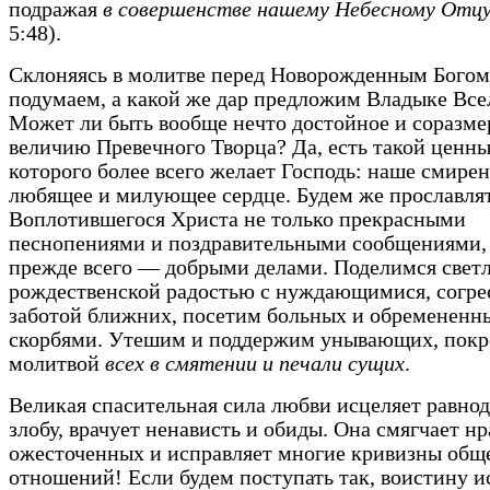
подражая
в совершенстве нашему Небесному Отц
5:48).
Склоняясь в молитве перед Новорожденным Богом
подумаем, а какой же дар предложим Владыке Вс
Может ли быть вообще нечто достойное и соразме
величию Превечного Творца? Да, есть такой ценны
которого более всего желает Господь: наше смирен
любящее и милующее сердце. Будем же прославля
Воплотившегося Христа не только прекрасными
песнопениями и поздравительными сообщениями,
прежде всего — добрыми делами. Поделимся свет
рождественской радостью с нуждающимися, согр
заботой ближних, посетим больных и обремененн
скорбями. Утешим и поддержим унывающих, пок
молитвой
всех в смятении и печали сущих
.
Великая спасительная сила любви исцеляет равно
злобу, врачует ненависть и обиды. Она смягчает н
ожесточенных и исправляет многие кривизны общ
отношений! Если будем поступать так, воистину 