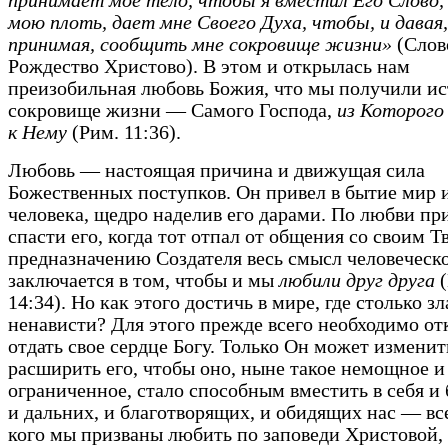
принимает мое тело, чтобы я вместил Его Слово, 
мою плоть, дает мне Своего Духа, чтобы, и давая,
принимая, сообщить мне сокровище жизни»
(Слов
Рождество Христово). В этом и открылась нам
преизобильная любовь Божия, что мы получили и
сокровище жизни — Самого Господа,
из Которого 
к Нему
(Рим. 11:36).
Любовь — настоящая причина и движущая сила
Божественных поступков. Он привел в бытие мир 
человека, щедро наделив его дарами. По любви п
спасти его, когда тот отпал от общения со своим 
предназначению Создателя весь смысл человеческ
заключается в том, чтобы и мы
любили друг друга
14:34). Но как этого достичь в мире, где столько зл
ненависти? Для этого прежде всего необходимо от
отдать свое сердце Богу. Только Он может изменит
расширить его, чтобы оно, ныне такое немощное и
ограниченное, стало способным вместить в себя и
и дальних, и благотворящих, и обидящих нас — все
кого мы призваны любить по заповеди Христовой,