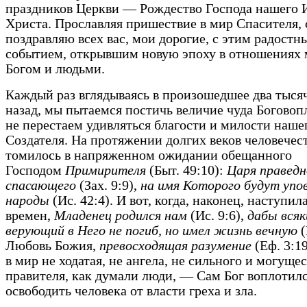
праздников Церкви — Рождество Господа нашего 
Христа. Прославляя пришествие в мир Спасителя,
поздравляю всех вас, мои дорогие, с этим радостн
событием, открывшим новую эпоху в отношениях
Богом и людьми.
Каждый раз вглядываясь в произошедшее два тыся
назад, мы пытаемся постичь величие чуда Богово
не перестаем удивляться благости и милости наше
Создателя. На протяжении долгих веков человечес
томилось в напряженном ожидании обещанного
Господом
Примирителя
(Быт. 49:10):
Царя праведн
спасающего
(Зах. 9:9),
на имя Которого будут упо
народы
(Ис. 42:4). И вот, когда, наконец, наступил
времен,
Младенец родился нам
(Ис. 9:6),
дабы всяк
верующий в Него не погиб, но имел жизнь вечную
(
Любовь Божия,
превосходящая разумение
(Еф. 3:19
в мир не ходатая, не ангела, не сильного и могуще
правителя, как думали люди, — Сам Бог воплотилс
освободить человека от власти греха и зла.