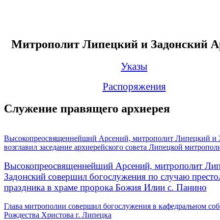
Митрополит Липецкий и Задонский А
Указы
Распоряжения
Служение правящего архиерея
Высокопреосвященнейший Арсений, митрополит Липецкий и 
возглавил заседание архиерейского совета Липецкой митропол
Высокопреосвященнейший Арсений, митрополит Лип
Задонский совершил богослужения по случаю престо
праздника в храме пророка Божия Илии с. Панино
Глава митрополии совершил богослужения в кафедральном соб
Рождества Христова г. Липецка