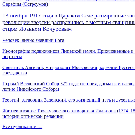
Серафим (Остроумов)
13 ноября 1917 года в Царском Селе разъяренные за
революции зверски расправились с местным священ
отцом Иоанном Кочуровым
Человек, лично знавший Бога
Иконография подвижников Липецкой земли. Прижизненные и
портреты
Святитель Алексий, митрополит Московский, кормчий Русског
государства
Первый Вселенский Собор 325 года: история, догматы и наслед
летию Никейского Собора)
Георгий, затворник Задонский, его жизненный путь и духовные
Жизнеописание Троекуровского затворника Илариона (1774–18
истории оптинской редакции
Все публикации →