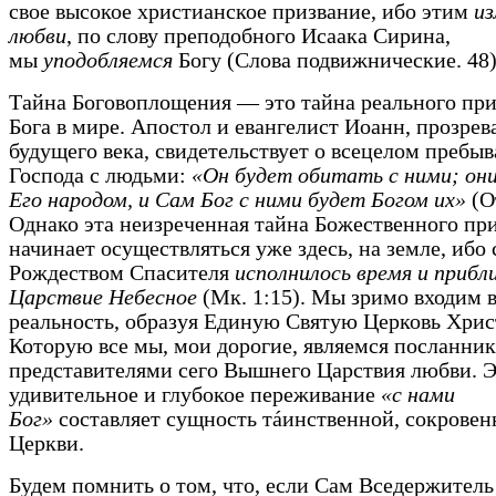
свое высокое христианское призвание, ибо этим
из
любви
, по слову преподобного Исаака Сирина,
мы
уподобляемся
Богу (Слова подвижнические. 48)
Тайна Боговоплощения — это тайна реального при
Бога в мире. Апостол и евангелист Иоанн, прозрев
будущего века, свидетельствует о всецелом пребы
Господа с людьми:
«Он будет обитать с ними; он
Его народом, и Сам Бог с ними будет Богом их»
(От
Однако эта неизреченная тайна Божественного пр
начинает осуществляться уже здесь, на земле, ибо 
Рождеством Спасителя
исполнилось время и прибл
Царствие Небесное
(Мк. 1:15). Мы зримо входим в
реальность, образуя Единую Святую Церковь Христ
Которую все мы, мои дорогие, являемся посланни
представителями сего Вышнего Царствия любви. 
удивительное и глубокое переживание
«с нами
Бог»
составляет сущность тáинственной, сокрове
Церкви.
Будем помнить о том, что, если Сам Вседержител