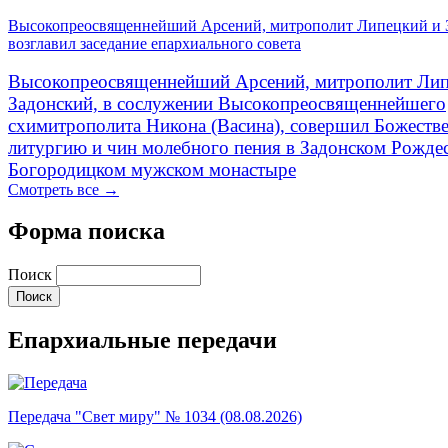
Высокопреосвященнейший Арсений, митрополит Липецкий и 
возглавил заседание епархиального совета
Высокопреосвященнейший Арсений, митрополит Лип
Задонский, в сослужении Высокопреосвященнейшего
схимитрополита Никона (Васина), совершил Божеств
литургию и чин молебного пения в Задонском Рожде
Богородицком мужском монастыре
Смотреть все →
Форма поиска
Поиск
Епархиальные передачи
Передача "Свет миру" № 1034 (08.08.2026)