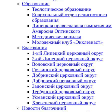
Образование
Теологическое образование
Епархиальный отдел религиозного
образования
Липецкая православная гимназия им.
Амвросия Оптинского
Методическая копилка
Молодежный клуб «Экклезиаст»
Благочиния
1-ый Липецкий церковный округ
2-ой Липецкий церковный округ
Воловский церковный округ
Грязинский церковный округ
Добринский церковный округ
Добровский церковный округ
Задонский церковный округ
Тербунский церковный округ
Усманский церковный округ
Хлевенский церковный округ
Новости благочиний