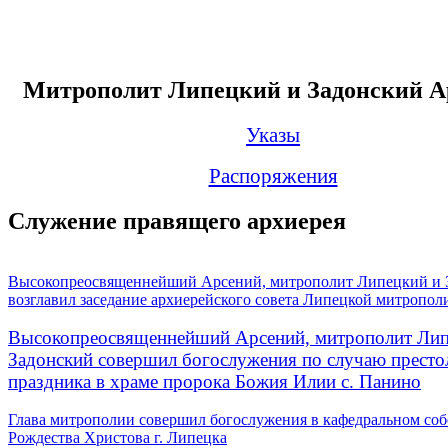
Митрополит Липецкий и Задонский А
Указы
Распоряжения
Служение правящего архиерея
Высокопреосвященнейший Арсений, митрополит Липецкий и 
возглавил заседание архиерейского совета Липецкой митропол
Высокопреосвященнейший Арсений, митрополит Лип
Задонский совершил богослужения по случаю престо
праздника в храме пророка Божия Илии с. Панино
Глава митрополии совершил богослужения в кафедральном соб
Рождества Христова г. Липецка