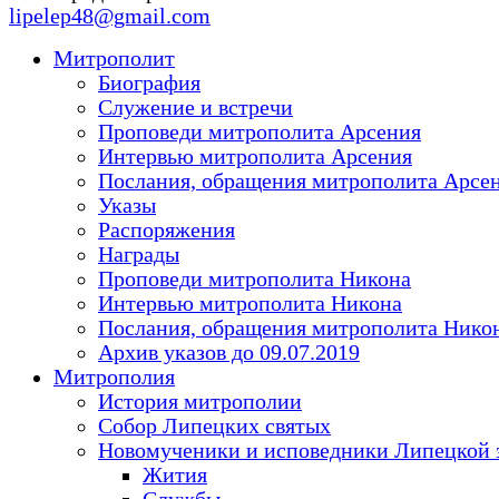
lipelep48@gmail.com
Митрополит
Биография
Служение и встречи
Проповеди митрополита Арсения
Интервью митрополита Арсения
Послания, обращения митрополита Арсе
Указы
Распоряжения
Награды
Проповеди митрополита Никона
Интервью митрополита Никона
Послания, обращения митрополита Нико
Архив указов до 09.07.2019
Митрополия
История митрополии
Собор Липецких святых
Новомученики и исповедники Липецкой 
Жития