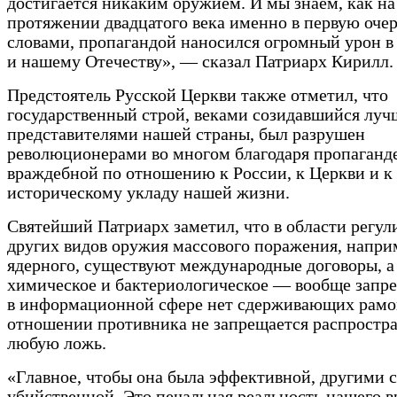
достигается никаким оружием. И мы знаем, как на
протяжении двадцатого века именно в первую оче
словами, пропагандой наносился огромный урон в
и нашему Отечеству», — сказал Патриарх Кирилл.
Предстоятель Русской Церкви также отметил, что
государственный строй, веками созидавшийся лу
представителями нашей страны, был разрушен
революционерами во многом благодаря пропаганде
враждебной по отношению к России, к Церкви и к
историческому укладу нашей жизни.
Святейший Патриарх заметил, что в области регул
других видов оружия массового поражения, напри
ядерного, существуют международные договоры, а
химическое и бактериологическое — вообще запр
в информационной сфере нет сдерживающих рамок
отношении противника не запрещается распростр
любую ложь.
«Главное, чтобы она была эффективной, другими
убийственной. Это печальная реальность нашего в