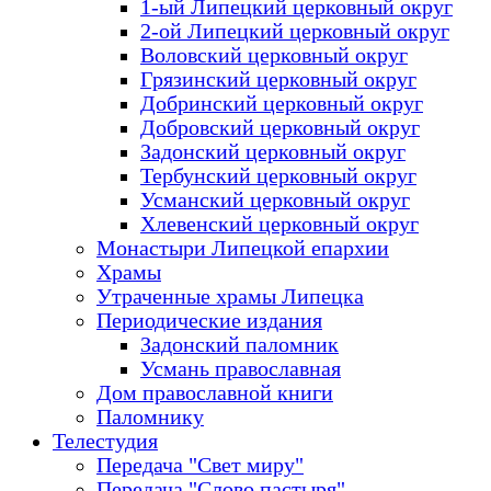
1-ый Липецкий церковный округ
2-ой Липецкий церковный округ
Воловский церковный округ
Грязинский церковный округ
Добринский церковный округ
Добровский церковный округ
Задонский церковный округ
Тербунский церковный округ
Усманский церковный округ
Хлевенский церковный округ
Монастыри Липецкой епархии
Храмы
Утраченные храмы Липецка
Периодические издания
Задонский паломник
Усмань православная
Дом православной книги
Паломнику
Телестудия
Передача "Свет миру"
Передача "Слово пастыря"