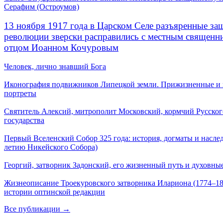
Серафим (Остроумов)
13 ноября 1917 года в Царском Селе разъяренные за
революции зверски расправились с местным священ
отцом Иоанном Кочуровым
Человек, лично знавший Бога
Иконография подвижников Липецкой земли. Прижизненные и
портреты
Святитель Алексий, митрополит Московский, кормчий Русског
государства
Первый Вселенский Собор 325 года: история, догматы и наслед
летию Никейского Собора)
Георгий, затворник Задонский, его жизненный путь и духовные
Жизнеописание Троекуровского затворника Илариона (1774–18
истории оптинской редакции
Все публикации →