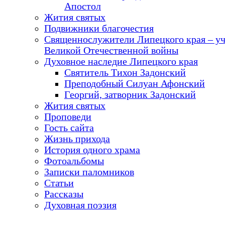
Апостол
Жития святых
Подвижники благочестия
Священнослужители Липецкого края – у
Великой Отечественной войны
Духовное наследие Липецкого края
Святитель Тихон Задонский
Преподобный Силуан Афонский
Георгий, затворник Задонский
Жития святых
Проповеди
Гость сайта
Жизнь прихода
История одного храма
Фотоальбомы
Записки паломников
Статьи
Рассказы
Духовная поэзия