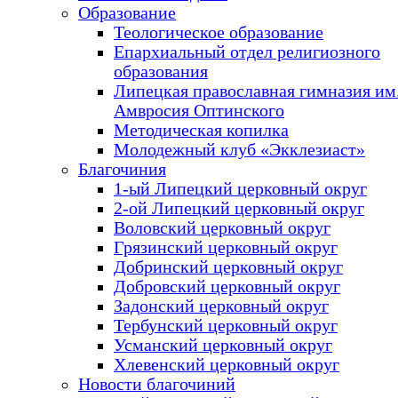
Образование
Теологическое образование
Епархиальный отдел религиозного
образования
Липецкая православная гимназия им.
Амвросия Оптинского
Методическая копилка
Молодежный клуб «Экклезиаст»
Благочиния
1-ый Липецкий церковный округ
2-ой Липецкий церковный округ
Воловский церковный округ
Грязинский церковный округ
Добринский церковный округ
Добровский церковный округ
Задонский церковный округ
Тербунский церковный округ
Усманский церковный округ
Хлевенский церковный округ
Новости благочиний