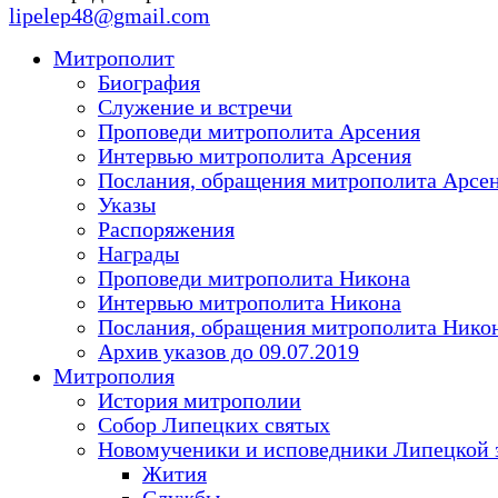
lipelep48@gmail.com
Митрополит
Биография
Служение и встречи
Проповеди митрополита Арсения
Интервью митрополита Арсения
Послания, обращения митрополита Арсе
Указы
Распоряжения
Награды
Проповеди митрополита Никона
Интервью митрополита Никона
Послания, обращения митрополита Нико
Архив указов до 09.07.2019
Митрополия
История митрополии
Собор Липецких святых
Новомученики и исповедники Липецкой 
Жития