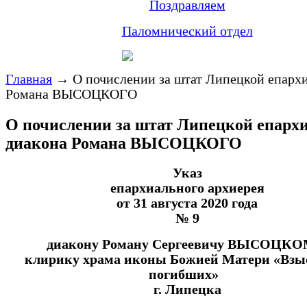
Поздравляем
Паломнический отдел
Главная
→
О почислении за штат Липецкой епарх
Романа ВЫСОЦКОГО
О почислении за штат Липецкой епарх
диакона Романа ВЫСОЦКОГО
Указ
епархиального архиерея
от 31 августа 2020 года
№ 9
диакону Роману Сергеевичу ВЫСОЦКО
клирику храма иконы Божией Матери «Взы
погибших»
г. Липецка