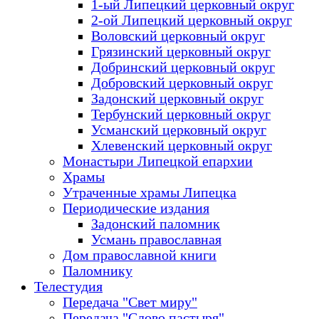
1-ый Липецкий церковный округ
2-ой Липецкий церковный округ
Воловский церковный округ
Грязинский церковный округ
Добринский церковный округ
Добровский церковный округ
Задонский церковный округ
Тербунский церковный округ
Усманский церковный округ
Хлевенский церковный округ
Монастыри Липецкой епархии
Храмы
Утраченные храмы Липецка
Периодические издания
Задонский паломник
Усмань православная
Дом православной книги
Паломнику
Телестудия
Передача "Свет миру"
Передача "Слово пастыря"