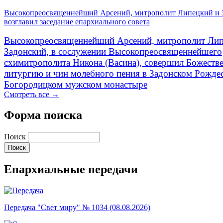
Высокопреосвященнейший Арсений, митрополит Липецкий и 
возглавил заседание епархиального совета
Высокопреосвященнейший Арсений, митрополит Лип
Задонский, в сослужении Высокопреосвященнейшего
схимитрополита Никона (Васина), совершил Божеств
литургию и чин молебного пения в Задонском Рожде
Богородицком мужском монастыре
Смотреть все →
Форма поиска
Поиск
Епархиальные передачи
Передача "Свет миру" № 1034 (08.08.2026)