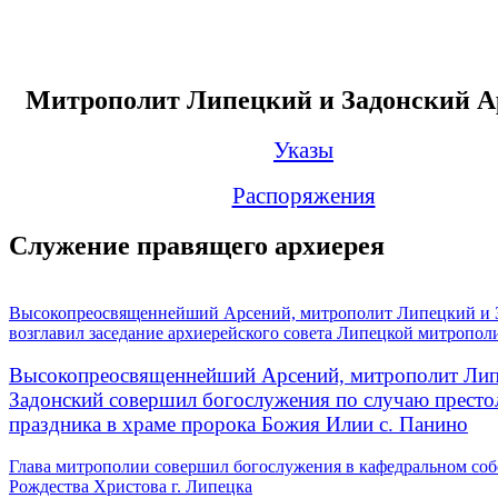
Митрополит Липецкий и Задонский А
Указы
Распоряжения
Служение правящего архиерея
Высокопреосвященнейший Арсений, митрополит Липецкий и 
возглавил заседание архиерейского совета Липецкой митропол
Высокопреосвященнейший Арсений, митрополит Лип
Задонский совершил богослужения по случаю престо
праздника в храме пророка Божия Илии с. Панино
Глава митрополии совершил богослужения в кафедральном соб
Рождества Христова г. Липецка