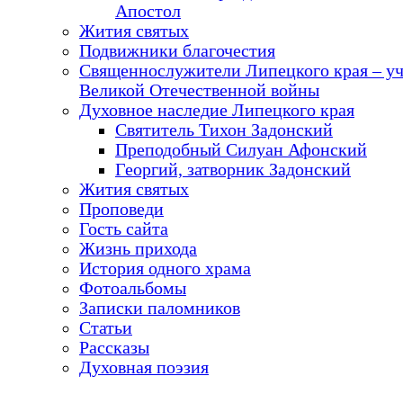
Апостол
Жития святых
Подвижники благочестия
Священнослужители Липецкого края – у
Великой Отечественной войны
Духовное наследие Липецкого края
Святитель Тихон Задонский
Преподобный Силуан Афонский
Георгий, затворник Задонский
Жития святых
Проповеди
Гость сайта
Жизнь прихода
История одного храма
Фотоальбомы
Записки паломников
Статьи
Рассказы
Духовная поэзия