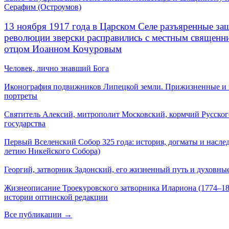
Серафим (Остроумов)
13 ноября 1917 года в Царском Селе разъяренные за
революции зверски расправились с местным священ
отцом Иоанном Кочуровым
Человек, лично знавший Бога
Иконография подвижников Липецкой земли. Прижизненные и
портреты
Святитель Алексий, митрополит Московский, кормчий Русског
государства
Первый Вселенский Собор 325 года: история, догматы и наслед
летию Никейского Собора)
Георгий, затворник Задонский, его жизненный путь и духовные
Жизнеописание Троекуровского затворника Илариона (1774–18
истории оптинской редакции
Все публикации →