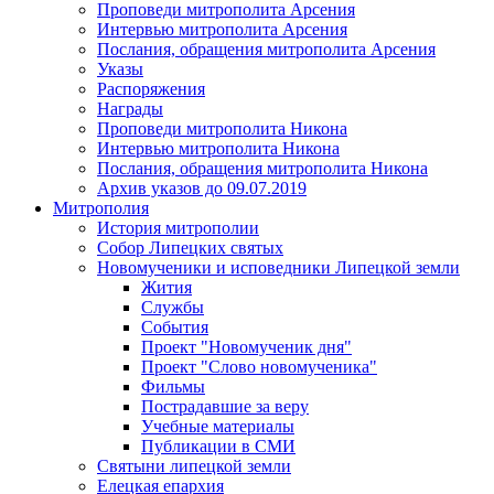
Проповеди митрополита Арсения
Интервью митрополита Арсения
Послания, обращения митрополита Арсения
Указы
Распоряжения
Награды
Проповеди митрополита Никона
Интервью митрополита Никона
Послания, обращения митрополита Никона
Архив указов до 09.07.2019
Митрополия
История митрополии
Собор Липецких святых
Новомученики и исповедники Липецкой земли
Жития
Службы
События
Проект "Новомученик дня"
Проект "Слово новомученика"
Фильмы
Пострадавшие за веру
Учебные материалы
Публикации в СМИ
Святыни липецкой земли
Елецкая епархия