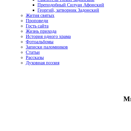
Преподобный Силуан Афонский
Георгий, затворник Задонский
Жития святых
Проповеди
Гость сайта
Жизнь прихода
История одного храма
Фотоальбомы
Записки паломников
Статьи
Рассказы
Духовная поэзия
Ми