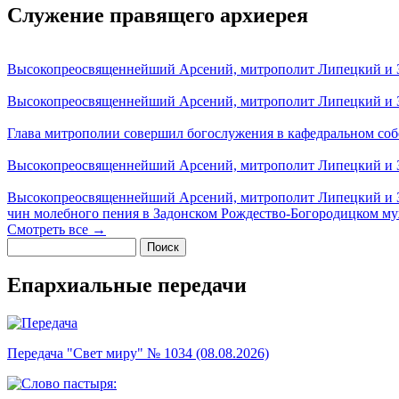
Служение правящего архиерея
Высокопреосвященнейший Арсений, митрополит Липецкий и За
Высокопреосвященнейший Арсений, митрополит Липецкий и За
Глава митрополии совершил богослужения в кафедральном соб
Высокопреосвященнейший Арсений, митрополит Липецкий и За
Высокопреосвященнейший Арсений, митрополит Липецкий и З
чин молебного пения в Задонском Рождество-Богородицком м
Смотреть все →
Поиск
Форма поиска
Епархиальные передачи
Передача "Свет миру" № 1034 (08.08.2026)