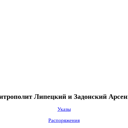
трополит Липецкий и Задонский Арсе
Указы
Распоряжения