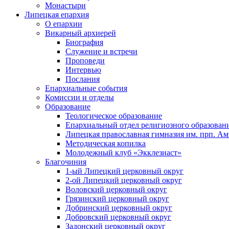
Монастыри
Липецкая епархия
О епархии
Викарный архиерей
Биография
Служение и встречи
Проповеди
Интервью
Послания
Епархиальные события
Комиссии и отделы
Образование
Теологическое образование
Епархиальный отдел религиозного образован
Липецкая православная гимназия им. прп. А
Методическая копилка
Молодежный клуб «Экклезиаст»
Благочиния
1-ый Липецкий церковный округ
2-ой Липецкий церковный округ
Воловский церковный округ
Грязинский церковный округ
Добринский церковный округ
Добровский церковный округ
Задонский церковный округ