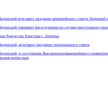
донский возглавил заседание архиерейского совета Липецкой
донский совершил богослужения по случаю престольного праз
оре Рождества Христова г. Липецка
донский, возглавил заседание епархиального совета
адонский, в сослужении Высокопреосвященнейшего схимитропо
ужском монастыре