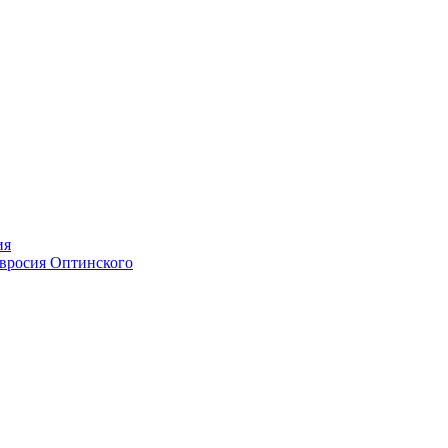
ия
мвросия Оптинского