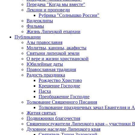
Передача "Когда мы вместе"
Лекции и проповеди
Рубрика "Солнышко России"
Видеоклипы
Фильмы
Жизнь Липецкой епархии
Публикации
Азы православия
Молитвы, каноны, акафисты
Святыни липецкой земли
О вере и жизни христианской
Юбилейные даты
Православная традиция
Радость праздника
Рождество Христово
Крещение Господне
Пасха
Преображение Господне
Толкование Священного Писания
Толкование праздничных зачал Евангелия и 
Жития святых
Подвижники благочестия
Священнослужители Липецкого края – участники 
Духовное наследие Липецкого края
Святитель Тихон Задонский