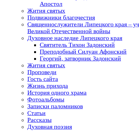
Апостол
Жития святых
Подвижники благочестия
Священнослужители Липецкого края – у
Великой Отечественной войны
Духовное наследие Липецкого края
Святитель Тихон Задонский
Преподобный Силуан Афонский
Георгий, затворник Задонский
Жития святых
Проповеди
Гость сайта
Жизнь прихода
История одного храма
Фотоальбомы
Записки паломников
Статьи
Рассказы
Духовная поэзия