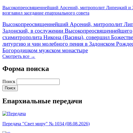
Высокопреосвященнейший Арсений, митрополит Липецкий и 
возглавил заседание епархиального совета
Высокопреосвященнейший Арсений, митрополит Лип
Задонский, в сослужении Высокопреосвященнейшего
схимитрополита Никона (Васина), совершил Божеств
литургию и чин молебного пения в Задонском Рожде
Богородицком мужском монастыре
Смотреть все →
Форма поиска
Поиск
Епархиальные передачи
Передача "Свет миру" № 1034 (08.08.2026)