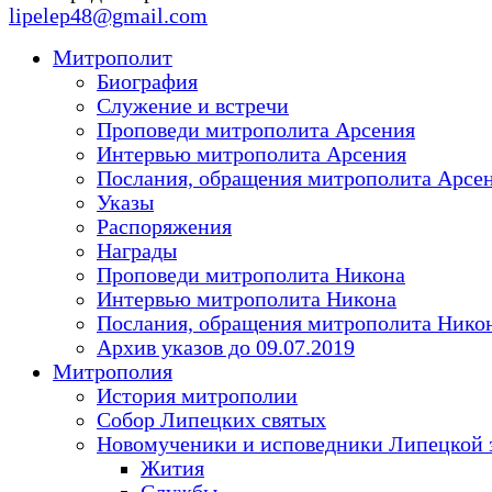
lipelep48@gmail.com
Митрополит
Биография
Служение и встречи
Проповеди митрополита Арсения
Интервью митрополита Арсения
Послания, обращения митрополита Арсе
Указы
Распоряжения
Награды
Проповеди митрополита Никона
Интервью митрополита Никона
Послания, обращения митрополита Нико
Архив указов до 09.07.2019
Митрополия
История митрополии
Собор Липецких святых
Новомученики и исповедники Липецкой 
Жития