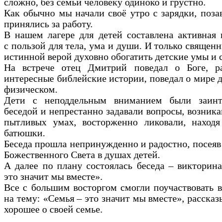
сложно, без семьи человеку одиноко и грустно.
Как обычно мы начали своё утро с зарядки, поза
принялись за работу.
В нашем лагере для детей составлена активная
с пользой для тела, ума и души. И только священ
истинной верой духовно обогатить детские умы и 
На встрече отец Дмитрий поведал о Боге, ра
интересные библейские истории, поведал о мире 
физическом.
Дети с неподдельным вниманием были заинт
беседой и непрестанно задавали вопросы, возник
пытливых умах, восторженно ликовали, находя
батюшки.
Беседа прошла непринужденно и радостно, посея
Божественного Света в душах детей.
А далее по плану состоялась беседа – викторин
это значит мы вместе».
Все с большим восторгом смогли поучаствовать в
на тему: «Семья – это значит мы вместе», рассказ
хорошее о своей семье.