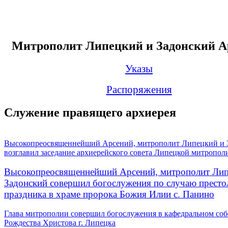
Митрополит Липецкий и Задонский А
Указы
Распоряжения
Служение правящего архиерея
Высокопреосвященнейший Арсений, митрополит Липецкий и 
возглавил заседание архиерейского совета Липецкой митропол
Высокопреосвященнейший Арсений, митрополит Лип
Задонский совершил богослужения по случаю престо
праздника в храме пророка Божия Илии с. Панино
Глава митрополии совершил богослужения в кафедральном соб
Рождества Христова г. Липецка