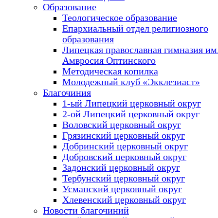
Образование
Теологическое образование
Епархиальный отдел религиозного
образования
Липецкая православная гимназия им.
Амвросия Оптинского
Методическая копилка
Молодежный клуб «Экклезиаст»
Благочиния
1-ый Липецкий церковный округ
2-ой Липецкий церковный округ
Воловский церковный округ
Грязинский церковный округ
Добринский церковный округ
Добровский церковный округ
Задонский церковный округ
Тербунский церковный округ
Усманский церковный округ
Хлевенский церковный округ
Новости благочиний