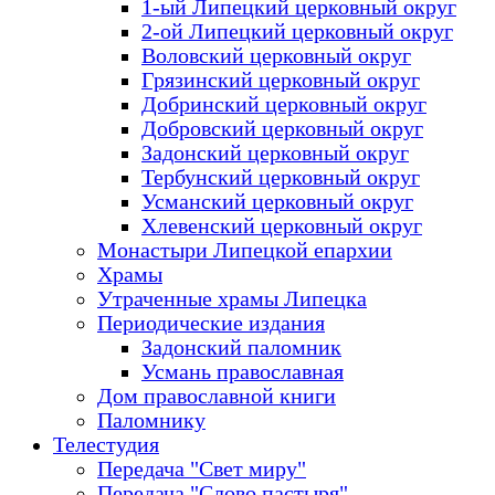
1-ый Липецкий церковный округ
2-ой Липецкий церковный округ
Воловский церковный округ
Грязинский церковный округ
Добринский церковный округ
Добровский церковный округ
Задонский церковный округ
Тербунский церковный округ
Усманский церковный округ
Хлевенский церковный округ
Монастыри Липецкой епархии
Храмы
Утраченные храмы Липецка
Периодические издания
Задонский паломник
Усмань православная
Дом православной книги
Паломнику
Телестудия
Передача "Свет миру"
Передача "Слово пастыря"