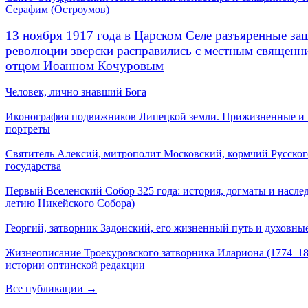
Серафим (Остроумов)
13 ноября 1917 года в Царском Селе разъяренные за
революции зверски расправились с местным священ
отцом Иоанном Кочуровым
Человек, лично знавший Бога
Иконография подвижников Липецкой земли. Прижизненные и
портреты
Святитель Алексий, митрополит Московский, кормчий Русског
государства
Первый Вселенский Собор 325 года: история, догматы и наслед
летию Никейского Собора)
Георгий, затворник Задонский, его жизненный путь и духовные
Жизнеописание Троекуровского затворника Илариона (1774–18
истории оптинской редакции
Все публикации →