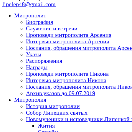
lipelep48@gmail.com
Митрополит
Биография
Служение и встречи
Проповеди митрополита Арсения
Интервью митрополита Арсения
Послания, обращения митрополита Арсе
Указы
Распоряжения
Награды
Проповеди митрополита Никона
Интервью митрополита Никона
Послания, обращения митрополита Нико
Архив указов до 09.07.2019
Митрополия
История митрополии
Собор Липецких святых
Новомученики и исповедники Липецкой 
Жития