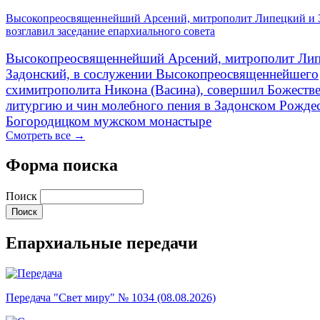
Высокопреосвященнейший Арсений, митрополит Липецкий и 
возглавил заседание епархиального совета
Высокопреосвященнейший Арсений, митрополит Лип
Задонский, в сослужении Высокопреосвященнейшего
схимитрополита Никона (Васина), совершил Божеств
литургию и чин молебного пения в Задонском Рожде
Богородицком мужском монастыре
Смотреть все →
Форма поиска
Поиск
Епархиальные передачи
Передача "Свет миру" № 1034 (08.08.2026)