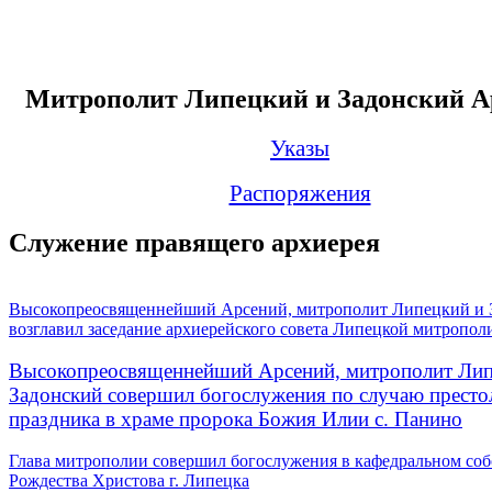
Митрополит Липецкий и Задонский А
Указы
Распоряжения
Служение правящего архиерея
Высокопреосвященнейший Арсений, митрополит Липецкий и 
возглавил заседание архиерейского совета Липецкой митропол
Высокопреосвященнейший Арсений, митрополит Лип
Задонский совершил богослужения по случаю престо
праздника в храме пророка Божия Илии с. Панино
Глава митрополии совершил богослужения в кафедральном соб
Рождества Христова г. Липецка