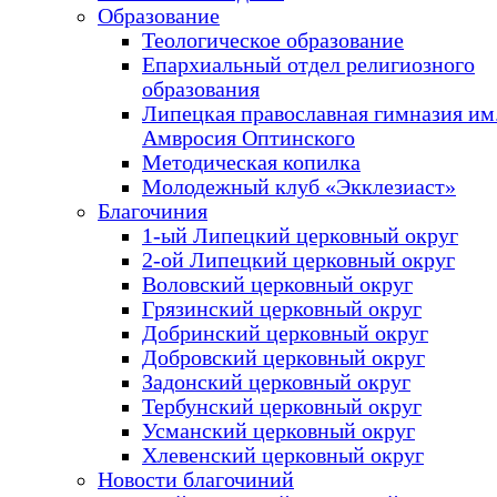
Образование
Теологическое образование
Епархиальный отдел религиозного
образования
Липецкая православная гимназия им.
Амвросия Оптинского
Методическая копилка
Молодежный клуб «Экклезиаст»
Благочиния
1-ый Липецкий церковный округ
2-ой Липецкий церковный округ
Воловский церковный округ
Грязинский церковный округ
Добринский церковный округ
Добровский церковный округ
Задонский церковный округ
Тербунский церковный округ
Усманский церковный округ
Хлевенский церковный округ
Новости благочиний