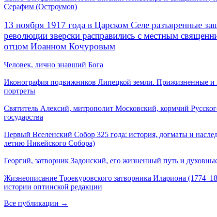
Серафим (Остроумов)
13 ноября 1917 года в Царском Селе разъяренные за
революции зверски расправились с местным священ
отцом Иоанном Кочуровым
Человек, лично знавший Бога
Иконография подвижников Липецкой земли. Прижизненные и
портреты
Святитель Алексий, митрополит Московский, кормчий Русског
государства
Первый Вселенский Собор 325 года: история, догматы и наслед
летию Никейского Собора)
Георгий, затворник Задонский, его жизненный путь и духовные
Жизнеописание Троекуровского затворника Илариона (1774–18
истории оптинской редакции
Все публикации →