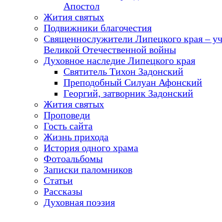
Апостол
Жития святых
Подвижники благочестия
Священнослужители Липецкого края – у
Великой Отечественной войны
Духовное наследие Липецкого края
Святитель Тихон Задонский
Преподобный Силуан Афонский
Георгий, затворник Задонский
Жития святых
Проповеди
Гость сайта
Жизнь прихода
История одного храма
Фотоальбомы
Записки паломников
Статьи
Рассказы
Духовная поэзия