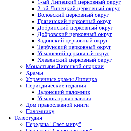
1-ый Липецкий церковный округ
2-ой Липецкий церковный округ
Воловский церковный округ
Грязинский церковный округ
Добринский церковный округ
Добровский церковный округ
Задонский церковный округ
Тербунский церковный округ
Усманский церковный округ
Хлевенский церковный округ
Монастыри Липецкой епархии
Храмы
Утраченные храмы Липецка
Периодические издания
Задонский паломник
Усмань православная
Дом православной книги
Паломнику
Телестудия
Передача "Свет миру"
Передача "Слово пастыря"