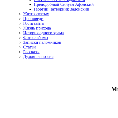
Преподобный Силуан Афонский
Георгий, затворник Задонский
Жития святых
Проповеди
Гость сайта
Жизнь прихода
История одного храма
Фотоальбомы
Записки паломников
Статьи
Рассказы
Духовная поэзия
Ми