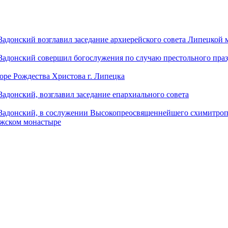
донский возглавил заседание архиерейского совета Липецкой
донский совершил богослужения по случаю престольного праз
оре Рождества Христова г. Липецка
донский, возглавил заседание епархиального совета
адонский, в сослужении Высокопреосвященнейшего схимитропо
ужском монастыре