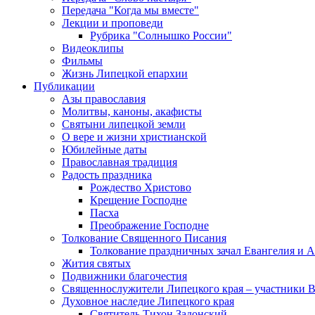
Передача "Когда мы вместе"
Лекции и проповеди
Рубрика "Солнышко России"
Видеоклипы
Фильмы
Жизнь Липецкой епархии
Публикации
Азы православия
Молитвы, каноны, акафисты
Святыни липецкой земли
О вере и жизни христианской
Юбилейные даты
Православная традиция
Радость праздника
Рождество Христово
Крещение Господне
Пасха
Преображение Господне
Толкование Священного Писания
Толкование праздничных зачал Евангелия и 
Жития святых
Подвижники благочестия
Священнослужители Липецкого края – участники 
Духовное наследие Липецкого края
Святитель Тихон Задонский