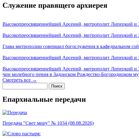
Служение правящего архиерея
Высокопреосвященнейший Арсений, митрополит Липецкий и За
Высокопреосвященнейший Арсений, митрополит Липецкий и За
Глава митрополии совершил богослужения в кафедральном соб
Высокопреосвященнейший Арсений, митрополит Липецкий и За
Высокопреосвященнейший Арсений, митрополит Липецкий и З
чин молебного пения в Задонском Рождество-Богородицком м
Смотреть все →
Поиск
Форма поиска
Епархиальные передачи
Передача "Свет миру" № 1034 (08.08.2026)