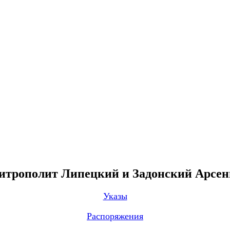
трополит Липецкий и Задонский Арсе
Указы
Распоряжения