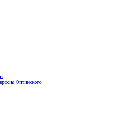
ия
мвросия Оптинского