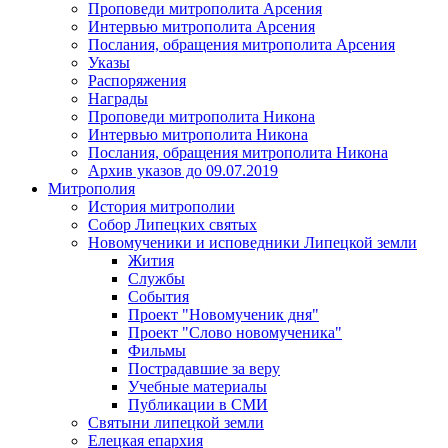
Проповеди митрополита Арсения
Интервью митрополита Арсения
Послания, обращения митрополита Арсения
Указы
Распоряжения
Награды
Проповеди митрополита Никона
Интервью митрополита Никона
Послания, обращения митрополита Никона
Архив указов до 09.07.2019
Митрополия
История митрополии
Собор Липецких святых
Новомученики и исповедники Липецкой земли
Жития
Службы
События
Проект "Новомученик дня"
Проект "Слово новомученика"
Фильмы
Пострадавшие за веру
Учебные материалы
Публикации в СМИ
Святыни липецкой земли
Елецкая епархия