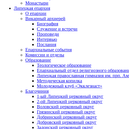
Монастыри
Липецкая епархия
О епархии
Викарный архиерей
Биография
Служение и встречи
Проповеди
Интервью
Послания
Епархиальные события
Комиссии и отделы
Образование
Теологическое образование
Епархиальный отдел религиозного образован
Липецкая православная гимназия им. прп. А
Методическая копилка
Молодежный клуб «Экклезиаст»
Благочиния
1-ый Липецкий церковный округ
2-ой Липецкий церковный округ
Воловский церковный округ
Грязинский церковный округ
Добринский церковный округ
Добровский церковный округ
Задонский церковный округ