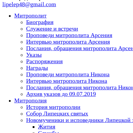
lipelep48@gmail.com
Митрополит
Биография
Служение и встречи
Проповеди митрополита Арсения
Интервью митрополита Арсения
Послания, обращения митрополита Арсе
Указы
Распоряжения
Награды
Проповеди митрополита Никона
Интервью митрополита Никона
Послания, обращения митрополита Нико
Архив указов до 09.07.2019
Митрополия
История митрополии
Собор Липецких святых
Новомученики и исповедники Липецкой 
Жития