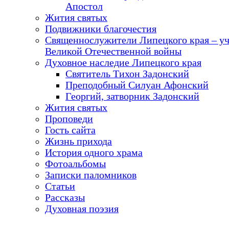
Апостол
Жития святых
Подвижники благочестия
Священнослужители Липецкого края – у
Великой Отечественной войны
Духовное наследие Липецкого края
Святитель Тихон Задонский
Преподобный Силуан Афонский
Георгий, затворник Задонский
Жития святых
Проповеди
Гость сайта
Жизнь прихода
История одного храма
Фотоальбомы
Записки паломников
Статьи
Рассказы
Духовная поэзия