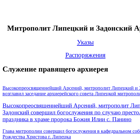
Митрополит Липецкий и Задонский А
Указы
Распоряжения
Служение правящего архиерея
Высокопреосвященнейший Арсений, митрополит Липецкий и 
возглавил заседание архиерейского совета Липецкой митропол
Высокопреосвященнейший Арсений, митрополит Лип
Задонский совершил богослужения по случаю престо
праздника в храме пророка Божия Илии с. Панино
Глава митрополии совершил богослужения в кафедральном соб
Рождества Христова г. Липецка