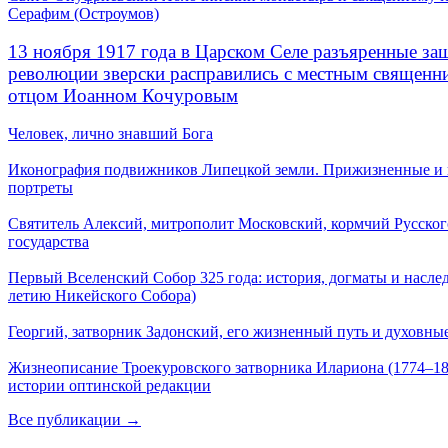
Серафим (Остроумов)
13 ноября 1917 года в Царском Селе разъяренные за
революции зверски расправились с местным священ
отцом Иоанном Кочуровым
Человек, лично знавший Бога
Иконография подвижников Липецкой земли. Прижизненные и
портреты
Святитель Алексий, митрополит Московский, кормчий Русског
государства
Первый Вселенский Собор 325 года: история, догматы и наслед
летию Никейского Собора)
Георгий, затворник Задонский, его жизненный путь и духовные
Жизнеописание Троекуровского затворника Илариона (1774–18
истории оптинской редакции
Все публикации →