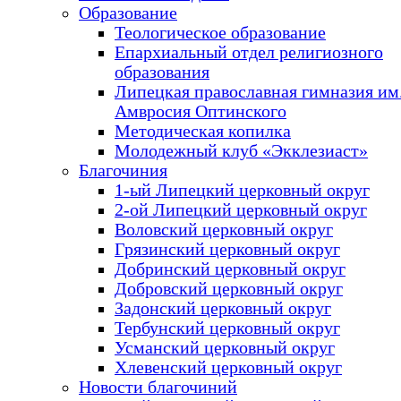
Образование
Теологическое образование
Епархиальный отдел религиозного
образования
Липецкая православная гимназия им.
Амвросия Оптинского
Методическая копилка
Молодежный клуб «Экклезиаст»
Благочиния
1-ый Липецкий церковный округ
2-ой Липецкий церковный округ
Воловский церковный округ
Грязинский церковный округ
Добринский церковный округ
Добровский церковный округ
Задонский церковный округ
Тербунский церковный округ
Усманский церковный округ
Хлевенский церковный округ
Новости благочиний