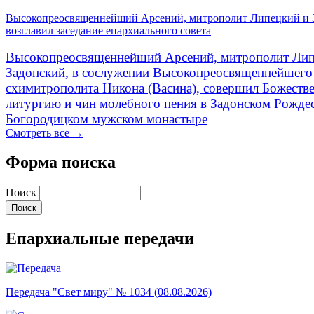
Высокопреосвященнейший Арсений, митрополит Липецкий и 
возглавил заседание епархиального совета
Высокопреосвященнейший Арсений, митрополит Лип
Задонский, в сослужении Высокопреосвященнейшего
схимитрополита Никона (Васина), совершил Божеств
литургию и чин молебного пения в Задонском Рожде
Богородицком мужском монастыре
Смотреть все →
Форма поиска
Поиск
Епархиальные передачи
Передача "Свет миру" № 1034 (08.08.2026)