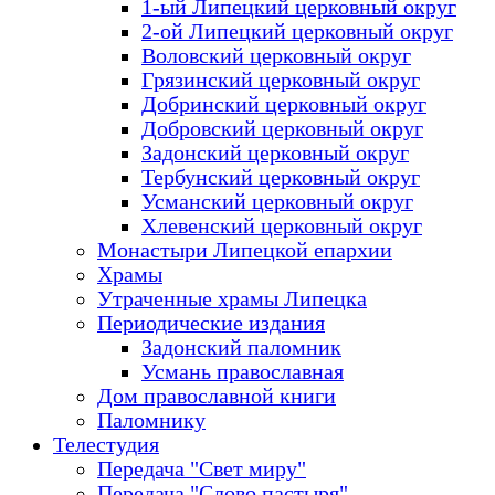
1-ый Липецкий церковный округ
2-ой Липецкий церковный округ
Воловский церковный округ
Грязинский церковный округ
Добринский церковный округ
Добровский церковный округ
Задонский церковный округ
Тербунский церковный округ
Усманский церковный округ
Хлевенский церковный округ
Монастыри Липецкой епархии
Храмы
Утраченные храмы Липецка
Периодические издания
Задонский паломник
Усмань православная
Дом православной книги
Паломнику
Телестудия
Передача "Свет миру"
Передача "Слово пастыря"