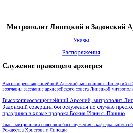
Митрополит Липецкий и Задонский А
Указы
Распоряжения
Служение правящего архиерея
Высокопреосвященнейший Арсений, митрополит Липецкий и 
возглавил заседание архиерейского совета Липецкой митропол
Высокопреосвященнейший Арсений, митрополит Лип
Задонский совершил богослужения по случаю престо
праздника в храме пророка Божия Илии с. Панино
Глава митрополии совершил богослужения в кафедральном соб
Рождества Христова г. Липецка