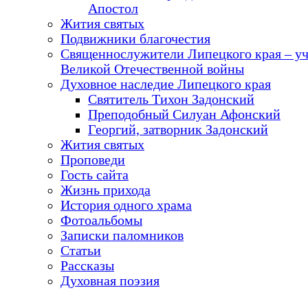
Апостол
Жития святых
Подвижники благочестия
Священнослужители Липецкого края – у
Великой Отечественной войны
Духовное наследие Липецкого края
Святитель Тихон Задонский
Преподобный Силуан Афонский
Георгий, затворник Задонский
Жития святых
Проповеди
Гость сайта
Жизнь прихода
История одного храма
Фотоальбомы
Записки паломников
Статьи
Рассказы
Духовная поэзия