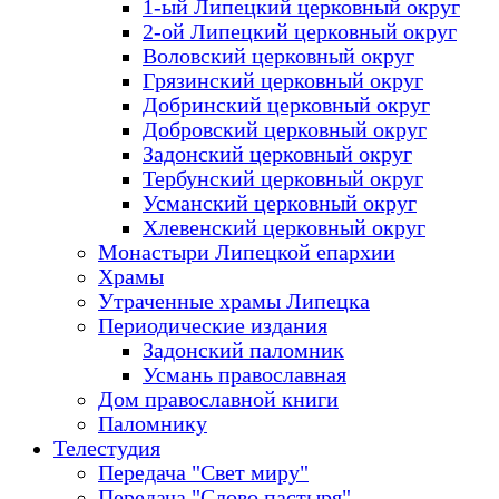
1-ый Липецкий церковный округ
2-ой Липецкий церковный округ
Воловский церковный округ
Грязинский церковный округ
Добринский церковный округ
Добровский церковный округ
Задонский церковный округ
Тербунский церковный округ
Усманский церковный округ
Хлевенский церковный округ
Монастыри Липецкой епархии
Храмы
Утраченные храмы Липецка
Периодические издания
Задонский паломник
Усмань православная
Дом православной книги
Паломнику
Телестудия
Передача "Свет миру"
Передача "Слово пастыря"