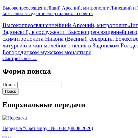
Высокопреосвященнейший Арсений, митрополит Липецкий и 
возглавил заседание епархиального совета
Высокопреосвященнейший Арсений, митрополит Лип
Задонский, в сослужении Высокопреосвященнейшего
схимитрополита Никона (Васина), совершил Божеств
литургию и чин молебного пения в Задонском Рожде
Богородицком мужском монастыре
Смотреть все →
Форма поиска
Поиск
Епархиальные передачи
Передача "Свет миру" № 1034 (08.08.2026)