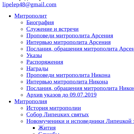
lipelep48@gmail.com
Митрополит
Биография
Служение и встречи
Проповеди митрополита Арсения
Интервью митрополита Арсения
Послания, обращения митрополита Арсе
Указы
Распоряжения
Награды
Проповеди митрополита Никона
Интервью митрополита Никона
Послания, обращения митрополита Нико
Архив указов до 09.07.2019
Митрополия
История митрополии
Собор Липецких святых
Новомученики и исповедники Липецкой 
Жития