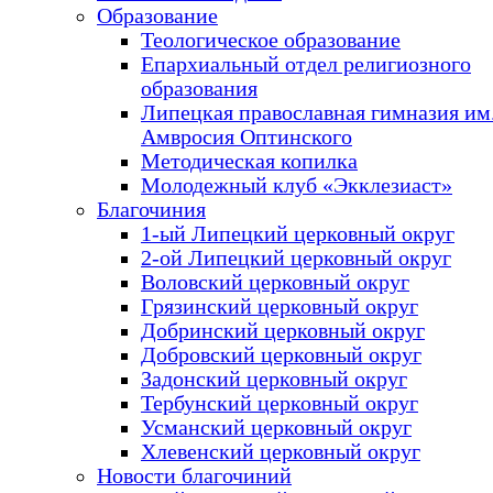
Образование
Теологическое образование
Епархиальный отдел религиозного
образования
Липецкая православная гимназия им.
Амвросия Оптинского
Методическая копилка
Молодежный клуб «Экклезиаст»
Благочиния
1-ый Липецкий церковный округ
2-ой Липецкий церковный округ
Воловский церковный округ
Грязинский церковный округ
Добринский церковный округ
Добровский церковный округ
Задонский церковный округ
Тербунский церковный округ
Усманский церковный округ
Хлевенский церковный округ
Новости благочиний