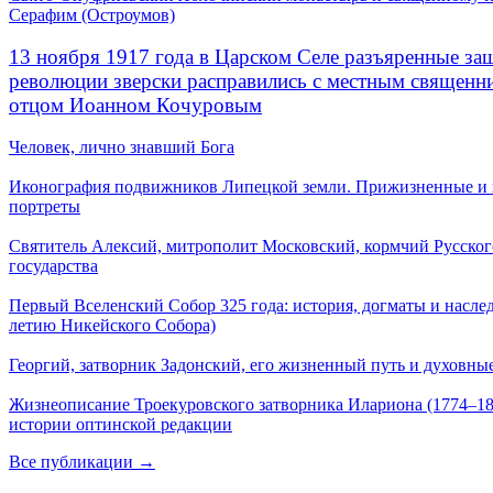
Серафим (Остроумов)
13 ноября 1917 года в Царском Селе разъяренные за
революции зверски расправились с местным священ
отцом Иоанном Кочуровым
Человек, лично знавший Бога
Иконография подвижников Липецкой земли. Прижизненные и
портреты
Святитель Алексий, митрополит Московский, кормчий Русског
государства
Первый Вселенский Собор 325 года: история, догматы и наслед
летию Никейского Собора)
Георгий, затворник Задонский, его жизненный путь и духовные
Жизнеописание Троекуровского затворника Илариона (1774–18
истории оптинской редакции
Все публикации →