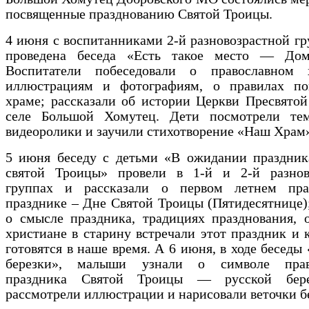
посвященные празднованию Святой Троицы.
4 июня с воспитанниками 2-й разновозрастной г
проведена беседа «Есть такое место — До
Воспитатели побеседовали о православном
иллюстрациям и фотографиям, о правилах по
храме; рассказали об истории Церкви Пресвято
селе Большой Хомутец. Дети посмотрели тем
видеоролики и заучили стихотворение «Наш Храм
5 июня беседу с детьми «В ожидании праздни
святой Троицы» провели в 1-й и 2-й разнов
группах и рассказали о первом летнем пра
празднике – Дне Святой Троицы (Пятидесятнице)
о смысле праздника, традициях празднования, 
христиане в старину встречали этот праздник и 
готовятся в наше время. А 6 июня, в ходе беседы
березки», малыши узнали о символе право
праздника Святой Троицы — русской бере
рассмотрели иллюстрации и нарисовали веточки б