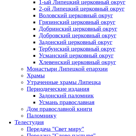
1-ый Липецкий церковный округ
2-ой Липецкий церковный округ
Воловский церковный округ
Грязинский церковный округ
Добринский церковный округ
Добровский церковный округ
Задонский церковный округ
Тербунский церковный округ
Усманский церковный округ
Хлевенский церковный округ
Монастыри Липецкой епархии
Храмы
Утраченные храмы Липецка
Периодические издания
Задонский паломник
Усмань православная
Дом православной книги
Паломнику
Телестудия
Передача "Свет миру"
Передача "Слово пастыря"