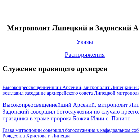
Митрополит Липецкий и Задонский А
Указы
Распоряжения
Служение правящего архиерея
Высокопреосвященнейший Арсений, митрополит Липецкий и 
возглавил заседание архиерейского совета Липецкой митропол
Высокопреосвященнейший Арсений, митрополит Лип
Задонский совершил богослужения по случаю престо
праздника в храме пророка Божия Илии с. Панино
Глава митрополии совершил богослужения в кафедральном соб
Рождества Христова г. Липецка