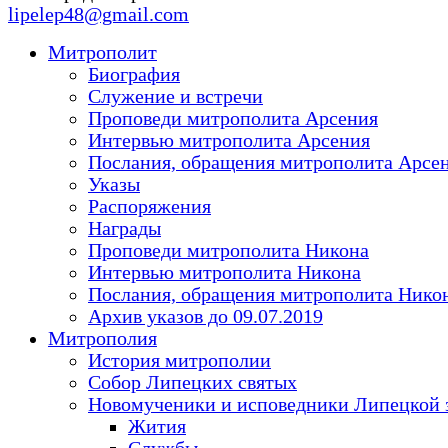
lipelep48@gmail.com
Митрополит
Биография
Служение и встречи
Проповеди митрополита Арсения
Интервью митрополита Арсения
Послания, обращения митрополита Арсе
Указы
Распоряжения
Награды
Проповеди митрополита Никона
Интервью митрополита Никона
Послания, обращения митрополита Нико
Архив указов до 09.07.2019
Митрополия
История митрополии
Собор Липецких святых
Новомученики и исповедники Липецкой 
Жития