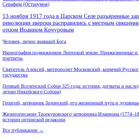
Серафим (Остроумов)
13 ноября 1917 года в Царском Селе разъяренные за
революции зверски расправились с местным священ
отцом Иоанном Кочуровым
Человек, лично знавший Бога
Иконография подвижников Липецкой земли. Прижизненные и
портреты
Святитель Алексий, митрополит Московский, кормчий Русског
государства
Первый Вселенский Собор 325 года: история, догматы и наслед
летию Никейского Собора)
Георгий, затворник Задонский, его жизненный путь и духовные
Жизнеописание Троекуровского затворника Илариона (1774–18
истории оптинской редакции
Все публикации →