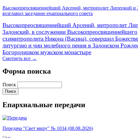
Высокопреосвященнейший Арсений, митрополит Липецкий и 
возглавил заседание епархиального совета
Высокопреосвященнейший Арсений, митрополит Лип
Задонский, в сослужении Высокопреосвященнейшего
схимитрополита Никона (Васина), совершил Божеств
литургию и чин молебного пения в Задонском Рожде
Богородицком мужском монастыре
Смотреть все →
Форма поиска
Поиск
Епархиальные передачи
Передача "Свет миру" № 1034 (08.08.2026)