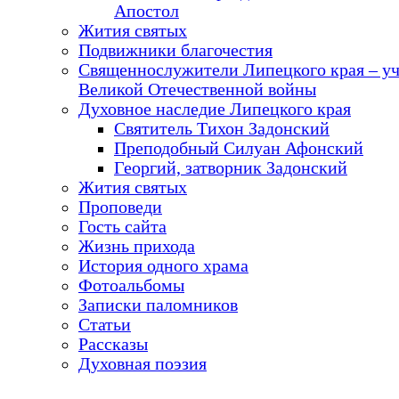
Апостол
Жития святых
Подвижники благочестия
Священнослужители Липецкого края – у
Великой Отечественной войны
Духовное наследие Липецкого края
Святитель Тихон Задонский
Преподобный Силуан Афонский
Георгий, затворник Задонский
Жития святых
Проповеди
Гость сайта
Жизнь прихода
История одного храма
Фотоальбомы
Записки паломников
Статьи
Рассказы
Духовная поэзия