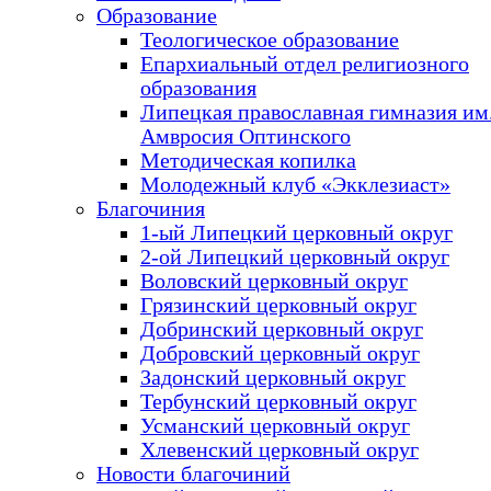
Образование
Теологическое образование
Епархиальный отдел религиозного
образования
Липецкая православная гимназия им.
Амвросия Оптинского
Методическая копилка
Молодежный клуб «Экклезиаст»
Благочиния
1-ый Липецкий церковный округ
2-ой Липецкий церковный округ
Воловский церковный округ
Грязинский церковный округ
Добринский церковный округ
Добровский церковный округ
Задонский церковный округ
Тербунский церковный округ
Усманский церковный округ
Хлевенский церковный округ
Новости благочиний