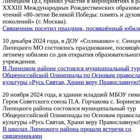
Липецком ЦО, принял участие в мероприятиях в р
XXXIII Международных Рождественских образова
чтений «80-летие Великой Победы: память и духо
поколений» (г. Москва).
Священник посетил праздник, посвящённый юби
10 декабря 2024 года, в ДОУ «Солнышко» с. Сенцо
Липецкого МО состоялось празднование, посвящё
летнему юбилею со дня открытия образовательног
учреждения.
В Липецком районе состоялся муниципальный тур
Общероссийской Олимпиады по Основам правосл
культуры «Русь Святая, Храни веру Православную
20 ноября 2024 года, в здании младшей МБОУ гим
Героя Советского союза П.А. Горчакова с. Боринск
Липецкого района состоялся муниципальный тур
Общероссийской Олимпиады по Основам правосл
культуры «Русь Святая, Храни веру Православную!
В школах Липецкого района прошли встречи со
священниками