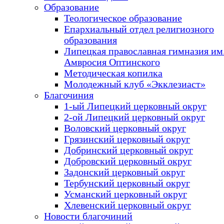
Образование
Теологическое образование
Епархиальный отдел религиозного
образования
Липецкая православная гимназия им.
Амвросия Оптинского
Методическая копилка
Молодежный клуб «Экклезиаст»
Благочиния
1-ый Липецкий церковный округ
2-ой Липецкий церковный округ
Воловский церковный округ
Грязинский церковный округ
Добринский церковный округ
Добровский церковный округ
Задонский церковный округ
Тербунский церковный округ
Усманский церковный округ
Хлевенский церковный округ
Новости благочиний