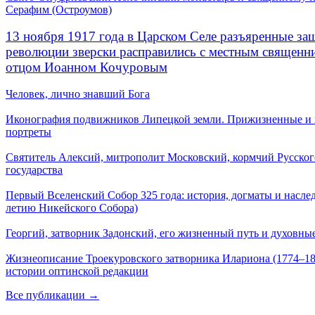
Серафим (Остроумов)
13 ноября 1917 года в Царском Селе разъяренные за
революции зверски расправились с местным священ
отцом Иоанном Кочуровым
Человек, лично знавший Бога
Иконография подвижников Липецкой земли. Прижизненные и
портреты
Святитель Алексий, митрополит Московский, кормчий Русског
государства
Первый Вселенский Собор 325 года: история, догматы и наслед
летию Никейского Собора)
Георгий, затворник Задонский, его жизненный путь и духовные
Жизнеописание Троекуровского затворника Илариона (1774–18
истории оптинской редакции
Все публикации →