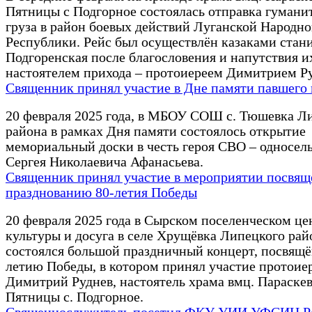
Пятницы с Подгорное состоялась отправка гумани
груза в район боевых действий Луганской Народн
Республики. Рейс был осуществлён казаками стан
Подгоренская после благословения и напутствия и
настоятелем прихода – протоиереем Димитрием Р
Священник принял участие в Дне памяти павшего
20 февраля 2025 года, в МБОУ СОШ с. Тюшевка Л
района в рамках Дня памяти состоялось открытие
мемориальный доски в честь героя СВО – односел
Сергея Николаевича Афанасьева.
Священник принял участие в мероприятии посвя
празднованию 80-летия Победы
20 февраля 2025 года в Сырском поселенческом це
культуры и досуга в селе Хрущёвка Липецкого рай
состоялся большой праздничный концерт, посвящ
летию Победы, в котором принял участие протоие
Димитрий Руднев, настоятель храма вмц. Параске
Пятницы с. Подгорное.