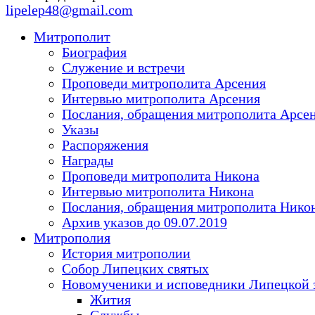
lipelep48@gmail.com
Митрополит
Биография
Служение и встречи
Проповеди митрополита Арсения
Интервью митрополита Арсения
Послания, обращения митрополита Арсе
Указы
Распоряжения
Награды
Проповеди митрополита Никона
Интервью митрополита Никона
Послания, обращения митрополита Нико
Архив указов до 09.07.2019
Митрополия
История митрополии
Собор Липецких святых
Новомученики и исповедники Липецкой 
Жития