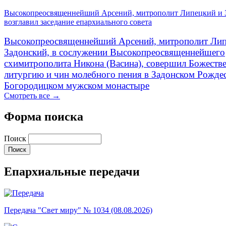
Высокопреосвященнейший Арсений, митрополит Липецкий и 
возглавил заседание епархиального совета
Высокопреосвященнейший Арсений, митрополит Лип
Задонский, в сослужении Высокопреосвященнейшего
схимитрополита Никона (Васина), совершил Божеств
литургию и чин молебного пения в Задонском Рожде
Богородицком мужском монастыре
Смотреть все →
Форма поиска
Поиск
Епархиальные передачи
Передача "Свет миру" № 1034 (08.08.2026)