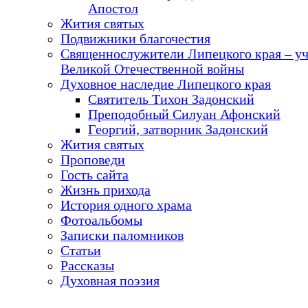
Апостол
Жития святых
Подвижники благочестия
Священнослужители Липецкого края – у
Великой Отечественной войны
Духовное наследие Липецкого края
Святитель Тихон Задонский
Преподобный Силуан Афонский
Георгий, затворник Задонский
Жития святых
Проповеди
Гость сайта
Жизнь прихода
История одного храма
Фотоальбомы
Записки паломников
Статьи
Рассказы
Духовная поэзия