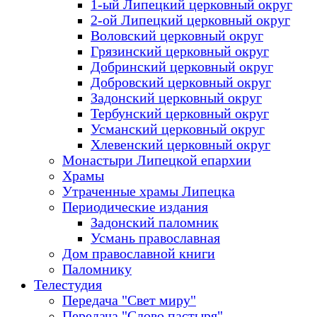
1-ый Липецкий церковный округ
2-ой Липецкий церковный округ
Воловский церковный округ
Грязинский церковный округ
Добринский церковный округ
Добровский церковный округ
Задонский церковный округ
Тербунский церковный округ
Усманский церковный округ
Хлевенский церковный округ
Монастыри Липецкой епархии
Храмы
Утраченные храмы Липецка
Периодические издания
Задонский паломник
Усмань православная
Дом православной книги
Паломнику
Телестудия
Передача "Свет миру"
Передача "Слово пастыря"