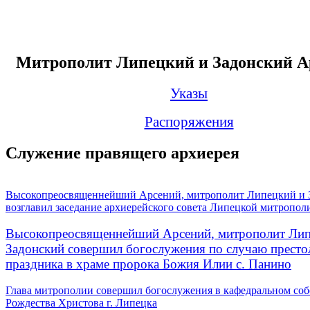
Митрополит Липецкий и Задонский А
Указы
Распоряжения
Служение правящего архиерея
Высокопреосвященнейший Арсений, митрополит Липецкий и 
возглавил заседание архиерейского совета Липецкой митропол
Высокопреосвященнейший Арсений, митрополит Лип
Задонский совершил богослужения по случаю престо
праздника в храме пророка Божия Илии с. Панино
Глава митрополии совершил богослужения в кафедральном соб
Рождества Христова г. Липецка