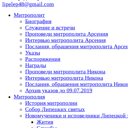
lipelep48@gmail.com
Митрополит
Биография
Служение и встречи
Проповеди митрополита Арсения
Интервью митрополита Арсения
Послания, обращения митрополита Арсе
Указы
Распоряжения
Награды
Проповеди митрополита Никона
Интервью митрополита Никона
Послания, обращения митрополита Нико
Архив указов до 09.07.2019
Митрополия
История митрополии
Собор Липецких святых
Новомученики и исповедники Липецкой 
Жития