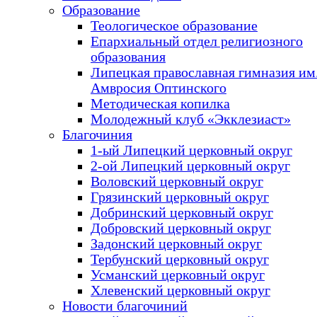
Образование
Теологическое образование
Епархиальный отдел религиозного
образования
Липецкая православная гимназия им.
Амвросия Оптинского
Методическая копилка
Молодежный клуб «Экклезиаст»
Благочиния
1-ый Липецкий церковный округ
2-ой Липецкий церковный округ
Воловский церковный округ
Грязинский церковный округ
Добринский церковный округ
Добровский церковный округ
Задонский церковный округ
Тербунский церковный округ
Усманский церковный округ
Хлевенский церковный округ
Новости благочиний