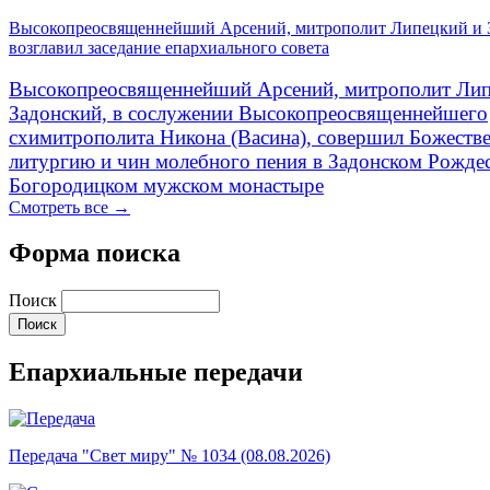
Высокопреосвященнейший Арсений, митрополит Липецкий и 
возглавил заседание епархиального совета
Высокопреосвященнейший Арсений, митрополит Лип
Задонский, в сослужении Высокопреосвященнейшего
схимитрополита Никона (Васина), совершил Божеств
литургию и чин молебного пения в Задонском Рожде
Богородицком мужском монастыре
Смотреть все →
Форма поиска
Поиск
Епархиальные передачи
Передача "Свет миру" № 1034 (08.08.2026)