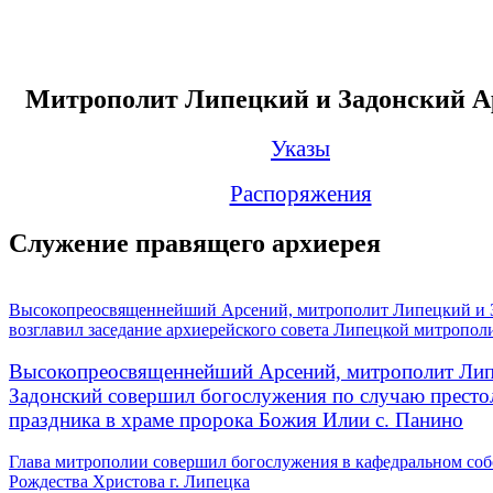
Митрополит Липецкий и Задонский А
Указы
Распоряжения
Служение правящего архиерея
Высокопреосвященнейший Арсений, митрополит Липецкий и 
возглавил заседание архиерейского совета Липецкой митропол
Высокопреосвященнейший Арсений, митрополит Лип
Задонский совершил богослужения по случаю престо
праздника в храме пророка Божия Илии с. Панино
Глава митрополии совершил богослужения в кафедральном соб
Рождества Христова г. Липецка