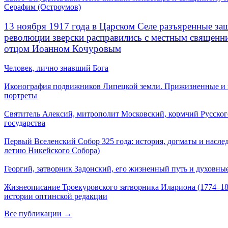
Серафим (Остроумов)
13 ноября 1917 года в Царском Селе разъяренные за
революции зверски расправились с местным священ
отцом Иоанном Кочуровым
Человек, лично знавший Бога
Иконография подвижников Липецкой земли. Прижизненные и
портреты
Святитель Алексий, митрополит Московский, кормчий Русског
государства
Первый Вселенский Собор 325 года: история, догматы и наслед
летию Никейского Собора)
Георгий, затворник Задонский, его жизненный путь и духовные
Жизнеописание Троекуровского затворника Илариона (1774–18
истории оптинской редакции
Все публикации →