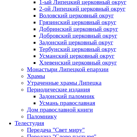
1-ый Липецкий церковный округ
2-ой Липецкий церковный округ
Воловский церковный округ
Грязинский церковный округ
Добринский церковный округ
Добровский церковный округ
Задонский церковный округ
Тербунский церковный округ
Усманский церковный округ
Хлевенский церковный округ
Монастыри Липецкой епархии
Храмы
Утраченные храмы Липецка
Периодические издания
Задонский паломник
Усмань православная
Дом православной книги
Паломнику
Телестудия
Передача "Свет миру"
Передача "Слово пастыря"