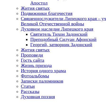
Апостол
Жития святых
Подвижники благочестия
Священнослужители Липецкого края – у
Великой Отечественной войны
Духовное наследие Липецкого края
Святитель Тихон Задонский
Преподобный Силуан Афонский
Георгий, затворник Задонский
Жития святых
Проповеди
Гость сайта
Жизнь прихода
История одного храма
Фотоальбомы
Записки паломников
Статьи
Рассказы
Духовная поэзия