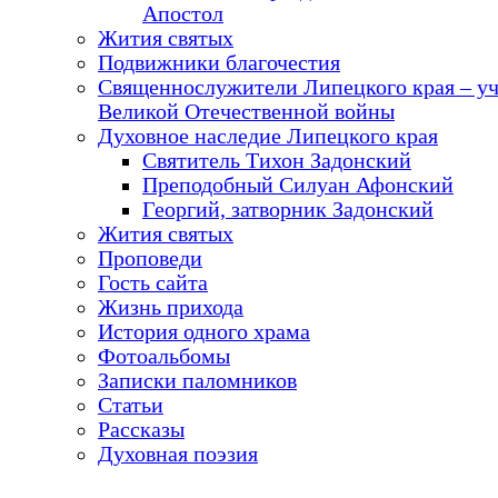
Апостол
Жития святых
Подвижники благочестия
Священнослужители Липецкого края – у
Великой Отечественной войны
Духовное наследие Липецкого края
Святитель Тихон Задонский
Преподобный Силуан Афонский
Георгий, затворник Задонский
Жития святых
Проповеди
Гость сайта
Жизнь прихода
История одного храма
Фотоальбомы
Записки паломников
Статьи
Рассказы
Духовная поэзия