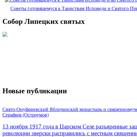
Советы готовящемуся к Таинствам Исповеди и Святого П
Собор Липецких святых
Новые публикации
Свято-Онуфриевский Яблочинский монастырь и священномуч
Серафим (Остроумов)
13 ноября 1917 года в Царском Селе разъяренные за
революции зверски расправились с местным священ