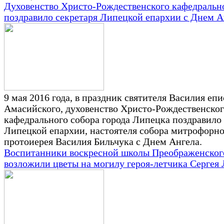
Духовенство Христо-Рождественского кафедральн
поздравило секретаря Липецкой епархии с Днем А
9 мая 2016 года, в праздник святителя Василия еп
Амасийского, духовенство Христо-Рождественско
кафедрального собора города Липецка поздравило 
Липецкой епархии, настоятеля собора митрофорно
протоиерея Василия Бильчука с Днем Ангела.
Воспитанники воскресной школы Преображенског
возложили цветы на могилу героя-летчика Сергея