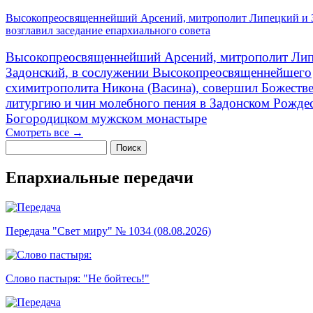
Высокопреосвященнейший Арсений, митрополит Липецкий и 
возглавил заседание епархиального совета
Высокопреосвященнейший Арсений, митрополит Лип
Задонский, в сослужении Высокопреосвященнейшего
схимитрополита Никона (Васина), совершил Божеств
литургию и чин молебного пения в Задонском Рожде
Богородицком мужском монастыре
Смотреть все →
Поиск
Форма поиска
Епархиальные передачи
Передача "Свет миру" № 1034 (08.08.2026)
Слово пастыря: "Не бойтесь!"