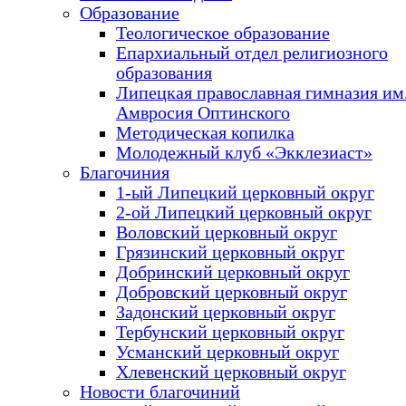
Образование
Теологическое образование
Епархиальный отдел религиозного
образования
Липецкая православная гимназия им.
Амвросия Оптинского
Методическая копилка
Молодежный клуб «Экклезиаст»
Благочиния
1-ый Липецкий церковный округ
2-ой Липецкий церковный округ
Воловский церковный округ
Грязинский церковный округ
Добринский церковный округ
Добровский церковный округ
Задонский церковный округ
Тербунский церковный округ
Усманский церковный округ
Хлевенский церковный округ
Новости благочиний