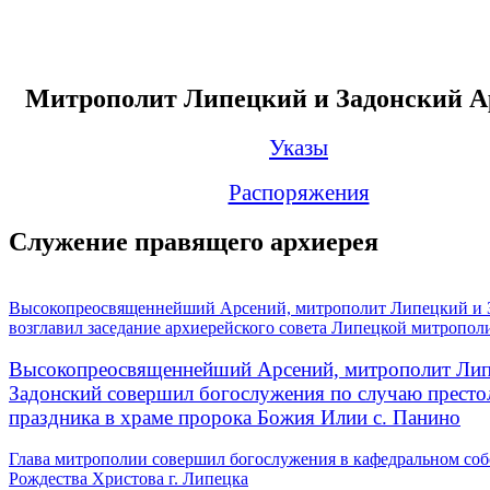
Митрополит Липецкий и Задонский А
Указы
Распоряжения
Служение правящего архиерея
Высокопреосвященнейший Арсений, митрополит Липецкий и 
возглавил заседание архиерейского совета Липецкой митропол
Высокопреосвященнейший Арсений, митрополит Лип
Задонский совершил богослужения по случаю престо
праздника в храме пророка Божия Илии с. Панино
Глава митрополии совершил богослужения в кафедральном соб
Рождества Христова г. Липецка