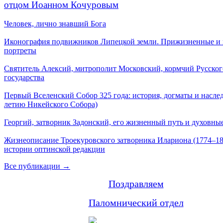
отцом Иоанном Кочуровым
Человек, лично знавший Бога
Иконография подвижников Липецкой земли. Прижизненные и
портреты
Святитель Алексий, митрополит Московский, кормчий Русског
государства
Первый Вселенский Собор 325 года: история, догматы и наслед
летию Никейского Собора)
Георгий, затворник Задонский, его жизненный путь и духовные
Жизнеописание Троекуровского затворника Илариона (1774–18
истории оптинской редакции
Все публикации →
Поздравляем
Паломнический отдел