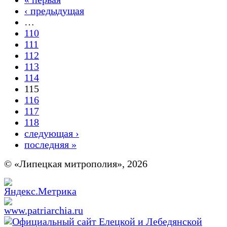
Страницы
‹ предыдущая
…
110
111
112
113
114
115
116
117
118
следующая ›
последняя »
© «Липецкая митрополия», 2026