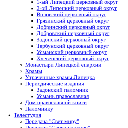
1-ый Липецкий церковный округ
2-ой Липецкий церковный округ
Воловский церковный округ
Грязинский церковный округ
Добринский церковный округ
Добровский церковный округ
Задонский церковный округ
Тербунский церковный округ
Усманский церковный округ
Хлевенский церковный округ
Монастыри Липецкой епархии
Храмы
Утраченные храмы Липецка
Периодические издания
Задонский паломник
Усмань православная
Дом православной книги
Паломнику
Телестудия
Передача "Свет миру"
Передача "Слово пастыря"