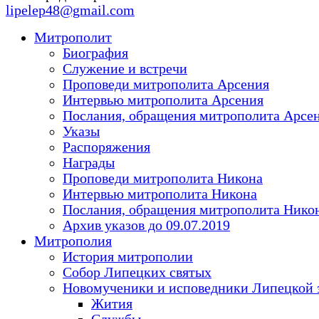
lipelep48@gmail.com
Митрополит
Биография
Служение и встречи
Проповеди митрополита Арсения
Интервью митрополита Арсения
Послания, обращения митрополита Арсе
Указы
Распоряжения
Награды
Проповеди митрополита Никона
Интервью митрополита Никона
Послания, обращения митрополита Нико
Архив указов до 09.07.2019
Митрополия
История митрополии
Собор Липецких святых
Новомученики и исповедники Липецкой 
Жития