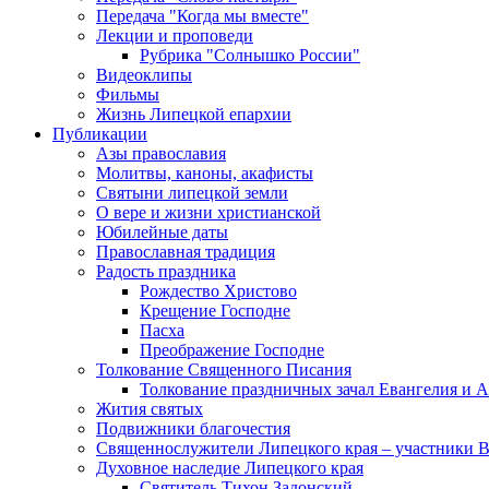
Передача "Когда мы вместе"
Лекции и проповеди
Рубрика "Солнышко России"
Видеоклипы
Фильмы
Жизнь Липецкой епархии
Публикации
Азы православия
Молитвы, каноны, акафисты
Святыни липецкой земли
О вере и жизни христианской
Юбилейные даты
Православная традиция
Радость праздника
Рождество Христово
Крещение Господне
Пасха
Преображение Господне
Толкование Священного Писания
Толкование праздничных зачал Евангелия и 
Жития святых
Подвижники благочестия
Священнослужители Липецкого края – участники 
Духовное наследие Липецкого края
Святитель Тихон Задонский