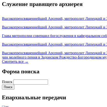
Служение правящего архиерея
Высокопреосвященнейший Арсений, митрополит Липецкий и За
Высокопреосвященнейший Арсений, митрополит Липецкий и За
Глава митрополии совершил богослужения в кафедральном соб
Высокопреосвященнейший Арсений, митрополит Липецкий и За
Высокопреосвященнейший Арсений, митрополит Липецкий и З
чин молебного пения в Задонском Рождество-Богородицком м
Смотреть все →
Форма поиска
Поиск
Епархиальные передачи