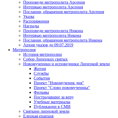
Проповеди митрополита Арсения
Интервью митрополита Арсения
Послания, обращения митрополита Арсения
Указы
Распоряжения
Награды
Проповеди митрополита Никона
Интервью митрополита Никона
Послания, обращения митрополита Никона
Архив указов до 09.07.2019
Митрополия
История митрополии
Собор Липецких святых
Новомученики и исповедники Липецкой земли
Жития
Службы
События
Проект "Новомученик дня"
Проект "Слово новомученика"
Фильмы
Пострадавшие за веру
Учебные материалы
Публикации в СМИ
Святыни липецкой земли
Елецкая епархия