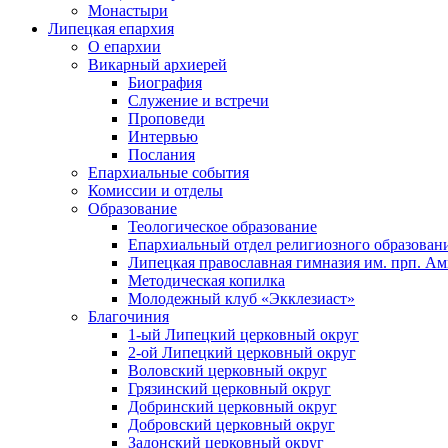
Монастыри
Липецкая епархия
О епархии
Викарный архиерей
Биография
Служение и встречи
Проповеди
Интервью
Послания
Епархиальные события
Комиссии и отделы
Образование
Теологическое образование
Епархиальный отдел религиозного образован
Липецкая православная гимназия им. прп. А
Методическая копилка
Молодежный клуб «Экклезиаст»
Благочиния
1-ый Липецкий церковный округ
2-ой Липецкий церковный округ
Воловский церковный округ
Грязинский церковный округ
Добринский церковный округ
Добровский церковный округ
Задонский церковный округ