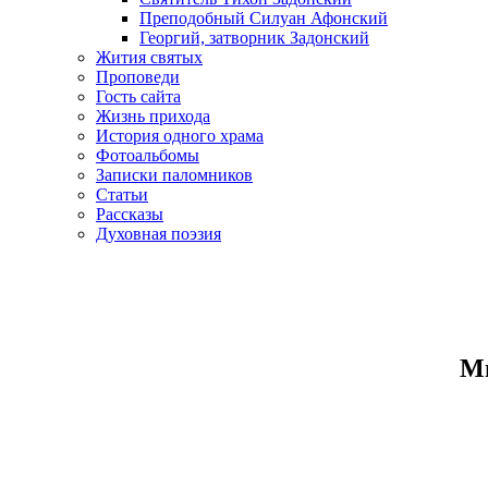
Преподобный Силуан Афонский
Георгий, затворник Задонский
Жития святых
Проповеди
Гость сайта
Жизнь прихода
История одного храма
Фотоальбомы
Записки паломников
Статьи
Рассказы
Духовная поэзия
Ми