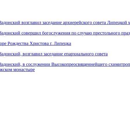
донский возглавил заседание архиерейского совета Липецкой
донский совершил богослужения по случаю престольного праз
оре Рождества Христова г. Липецка
донский, возглавил заседание епархиального совета
адонский, в сослужении Высокопреосвященнейшего схимитропо
ужском монастыре