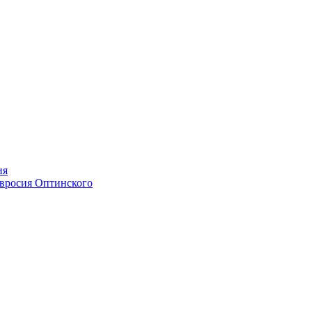
ия
мвросия Оптинского