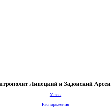
трополит Липецкий и Задонский Арсе
Указы
Распоряжения