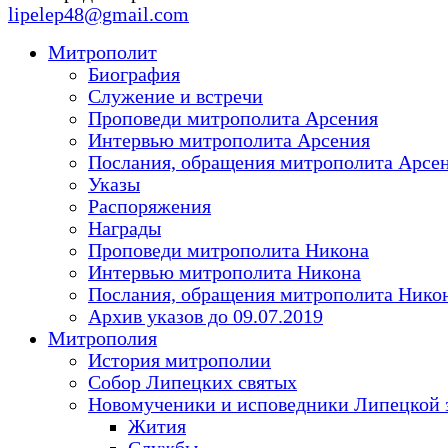
lipelep48@gmail.com
Митрополит
Биография
Служение и встречи
Проповеди митрополита Арсения
Интервью митрополита Арсения
Послания, обращения митрополита Арсе
Указы
Распоряжения
Награды
Проповеди митрополита Никона
Интервью митрополита Никона
Послания, обращения митрополита Нико
Архив указов до 09.07.2019
Митрополия
История митрополии
Собор Липецких святых
Новомученики и исповедники Липецкой 
Жития