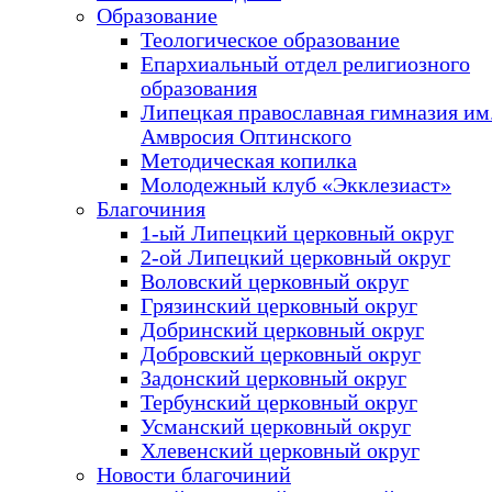
Образование
Теологическое образование
Епархиальный отдел религиозного
образования
Липецкая православная гимназия им.
Амвросия Оптинского
Методическая копилка
Молодежный клуб «Экклезиаст»
Благочиния
1-ый Липецкий церковный округ
2-ой Липецкий церковный округ
Воловский церковный округ
Грязинский церковный округ
Добринский церковный округ
Добровский церковный округ
Задонский церковный округ
Тербунский церковный округ
Усманский церковный округ
Хлевенский церковный округ
Новости благочиний