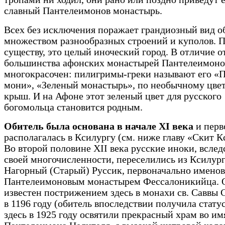
славный Пантелеимонов монастырь.
Всех без исключения поражает грандиозный вид об
множеством разнообразных строений и куполов. 
существу, это целый иноческий город. В отличие о
большинства афонских монастырей Пантелеимоно
многокрасочен: пилигримы-греки называют его «
мони», «Зеленый монастырь», по необычному цвет
крыш. И на Афоне этот зеленый цвет для русского
богомольца становится родным.
Обитель была основана в начале XI века
и перв
располагалась в Ксилургу (см. ниже главу «Скит К
Во второй половине XII века русские иноки, вслед
своей многочисленности, переселились из Ксилург
Нагорный (Старый) Руссик, первоначально имено
Пантелеимоновым монастырем Фессалоникийца. 
известен пострижением здесь в монахи св. Саввы 
в 1196 году (обитель впоследствии получила статус
здесь в 1925 году освятили прекрасный храм во имя