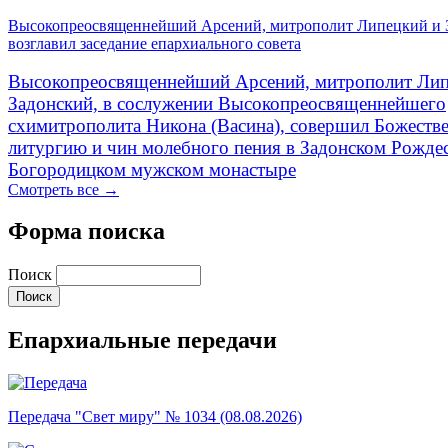
Высокопреосвященнейший Арсений, митрополит Липецкий и 
возглавил заседание епархиального совета
Высокопреосвященнейший Арсений, митрополит Лип
Задонский, в сослужении Высокопреосвященнейшего
схимитрополита Никона (Васина), совершил Божеств
литургию и чин молебного пения в Задонском Рожде
Богородицком мужском монастыре
Смотреть все →
Форма поиска
Поиск
Епархиальные передачи
Передача "Свет миру" № 1034 (08.08.2026)