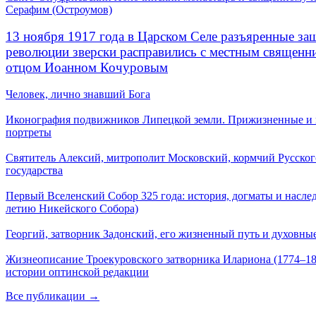
Серафим (Остроумов)
13 ноября 1917 года в Царском Селе разъяренные за
революции зверски расправились с местным священ
отцом Иоанном Кочуровым
Человек, лично знавший Бога
Иконография подвижников Липецкой земли. Прижизненные и
портреты
Святитель Алексий, митрополит Московский, кормчий Русског
государства
Первый Вселенский Собор 325 года: история, догматы и наслед
летию Никейского Собора)
Георгий, затворник Задонский, его жизненный путь и духовные
Жизнеописание Троекуровского затворника Илариона (1774–18
истории оптинской редакции
Все публикации →