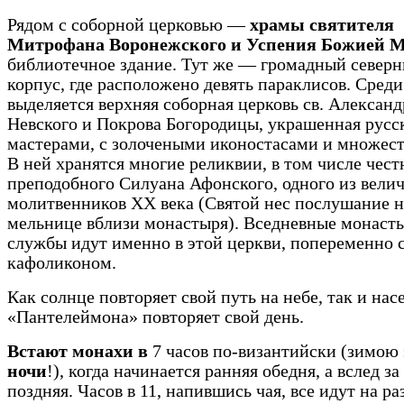
Рядом с соборной церковью —
храмы святителя
Митрофана Воронежского и Успения Божией 
библиотечное здание. Тут же — громадный север
корпус, где расположено девять параклисов. Среди
выделяется верхняя соборная церковь св. Александ
Невского и Покрова Богородицы, украшенная рус
мастерами, с золочеными иконостасами и множест
В ней хранятся многие реликвии, в том числе чест
преподобного Силуана Афонского, одного из вели
молитвенников ХХ века (Святой нес послушание н
мельнице вблизи монастыря). Вседневные монаст
службы идут именно в этой церкви, попеременно 
кафоликоном.
Как солнце повторяет свой путь на небе, так и нас
«Пантелеймона» повторяет свой день.
Встают монахи в
7 часов по-византийски (зимою
ночи
!), когда начинается ранняя обедня, а вслед з
поздняя. Часов в 11, напившись чая, все идут на р