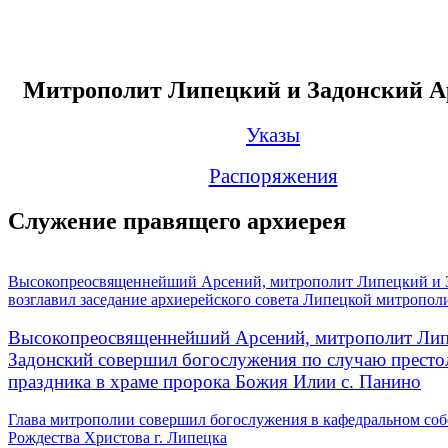
Митрополит Липецкий и Задонский А
Указы
Распоряжения
Служение правящего архиерея
Высокопреосвященнейший Арсений, митрополит Липецкий и 
возглавил заседание архиерейского совета Липецкой митропол
Высокопреосвященнейший Арсений, митрополит Лип
Задонский совершил богослужения по случаю престо
праздника в храме пророка Божия Илии с. Панино
Глава митрополии совершил богослужения в кафедральном соб
Рождества Христова г. Липецка