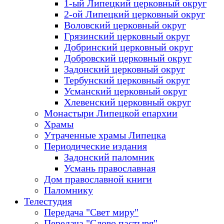
1-ый Липецкий церковный округ
2-ой Липецкий церковный округ
Воловский церковный округ
Грязинский церковный округ
Добринский церковный округ
Добровский церковный округ
Задонский церковный округ
Тербунский церковный округ
Усманский церковный округ
Хлевенский церковный округ
Монастыри Липецкой епархии
Храмы
Утраченные храмы Липецка
Периодические издания
Задонский паломник
Усмань православная
Дом православной книги
Паломнику
Телестудия
Передача "Свет миру"
Передача "Слово пастыря"