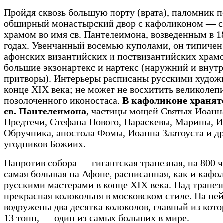
Пройдя сквозь большую порту (врата), паломник п
обширный монастырский двор с кафоликоном — 
храмом во имя св. Пантелеимона, возведенным в 1
годах. Увенчанный восемью куполами, он типичен
афонских византийских и поствизантийских храмо
большие экзонартекс и нартекс (наружний и внут
притворы). Интерьеры расписаны русскими худож
конце XIX века; не может не восхитить великолеп
позолоченного иконостаса.
В кафоликоне хранят
св. Пантелеимона
, частицы мощей Святых Иоанн
Предтечи, Стефана Нового, Параскевы, Марины, 
Обручника, апостола Фомы, Иоанна Златоуста и д
угодников Божиих.
Напротив собора — гигантская трапезная, на 800 ч
самая большая на Афоне, расписанная, как и кафо
русскими мастерами в конце XIX века. Над трапе
прекрасная колокольня в московском стиле. На не
водружены два десятка колоколов, главный из кото
13 тонн, — один из самых больших в мире.