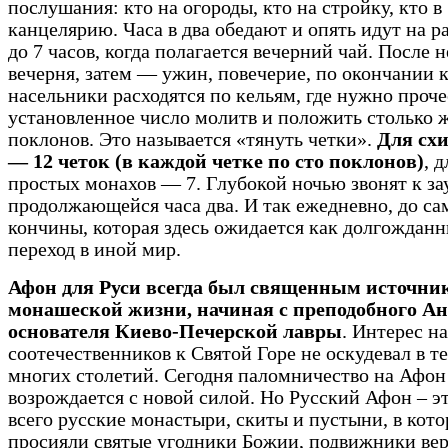
послушания: кто на огороды, кто на стройку, кто в
канцелярию. Часа в два обедают и опять идут на 
до 7 часов, когда полагается вечерний чай. После н
вечерня, затем — ужин, повечерие, по окончании 
насельники расходятся по кельям, где нужно проче
установленное число молитв и положить столько 
поклонов. Это называется «тянуть четки».
Для сх
— 12 четок (в каждой четке по сто поклонов)
, д
простых монахов — 7. Глубокой ночью звонят к за
продолжающейся часа два. И так ежедневно, до са
кончины, которая здесь ожидается как долгождан
переход в иной мир.
Афон для Руси всегда был священным источни
монашеской жизни, начиная с преподобного Ан
основателя Киево-Печерской лавры
. Интерес н
соотечественников к Святой Горе не оскудевал в т
многих столетий. Сегодня паломничество на Афон
возрождается с новой силой. Но Русский Афон – э
всего русские монастыри, скиты и пустыни, в кот
просияли святые угодники Божии, подвижники ве