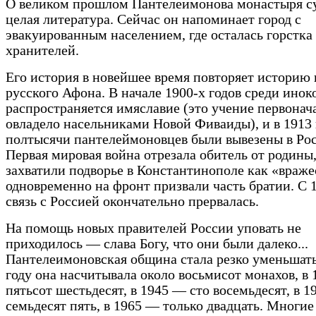
О великом прошлом Пантелеимонова монастыря с
целая литература. Сейчас он напоминает город с
эвакуированным населением, где осталась горстка
хранителей.
Его история в новейшее время повторяет историю 
русского Афона. В начале 1900-х годов среди инок
распространяется имяславие (это учение первонач
овладело насельниками Новой Фиваиды), и в 1913 
полтысячи пантелеймоновцев были вывезены в Ро
Первая мировая война отрезала обитель от родины,
захватили подворье в Константинополе как «враже
одновременно на фронт призвали часть братии. С 1
связь с Россией окончательно прервалась.
На помощь новых правителей России уповать не
приходилось — слава Богу, что они были далеко...
Пантелеимоновская община стала резко уменьшать
году она насчитывала около восьмисот монахов, в
пятьсот шестьдесят, в 1945 — сто восемьдесят, в 
семьдесят пять, в 1965 — только двадцать. Многие