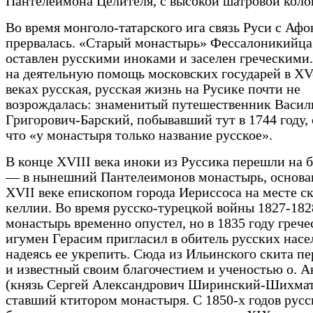
Пантелеимона Целителя, с высокой шатровой коло
Во время монголо-татарского ига связь Руси с Аф
прервалась. «Старый монастырь» Фессалоникийца
оставлен русскими иноками и заселен греческими
на деятельную помощь московских государей в X
веках русская, русская жизнь на Русике почти не
возрождалась: знаменитый путешественник Васил
Григорович-Барский, побывавший тут в 1744 году,
что «у монастыря только название русское».
В конце XVIII века иноки из Руссика перешли на 
— в нынешний Пантелеимонов монастырь, основа
XVII веке епископом города Иериссоса на месте 
келлии. Во время русско-турецкой войны 1827-182
монастырь временно опустел, но в 1835 году греч
игумен Герасим пригласил в обитель русских насе
надеясь ее укрепить. Сюда из Ильинского скита п
и известный своим благочестием и ученостью о. 
(князь Сергей Александрович Ширинский-Шихмат
ставший ктитором монастыря. С 1850-х годов русс