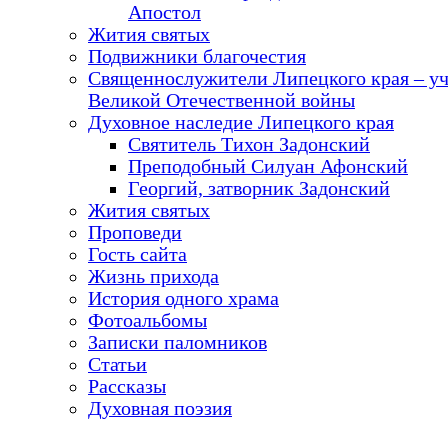
Апостол
Жития святых
Подвижники благочестия
Священнослужители Липецкого края – у
Великой Отечественной войны
Духовное наследие Липецкого края
Святитель Тихон Задонский
Преподобный Силуан Афонский
Георгий, затворник Задонский
Жития святых
Проповеди
Гость сайта
Жизнь прихода
История одного храма
Фотоальбомы
Записки паломников
Статьи
Рассказы
Духовная поэзия