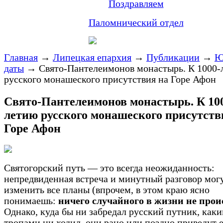
Поздравляем
Паломнический отдел
Главная
→
Липецкая епархия
→
Публикации
→
Ю
даты
→
Свято-Пантелеимонов монастырь. К 1000
русского монашеского присутствия на Горе Афон
Свято-Пантелеимонов монастырь. К 10
летию русского монашеского присутств
Горе Афон
Святогорский путь — это всегда неожиданность:
непредвиденная встреча и минутный разговор могу
изменить все планы (впрочем, в этом краю ясно
понимаешь:
ничего случайного в жизни не прои
Однако, куда бы ни забредал русский путник, как
тропами ни ходил, они рано или поздно приведут е