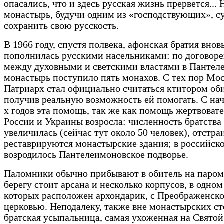
опасались, что и здесь русская жизнь прервется... 
монастырь, будучи одним из «господствующих», с
сохранить свою русскость.
В 1966 году, спустя полвека, афонская братия внов
пополнилась русскими насельниками: по договор
между духовными и светскими властями в Пантел
монастырь поступило пять монахов. С тех пор Мо
Патриарх стал официально считаться ктитором об
получив реальную возможность ей помогать. С нач
х годов эта помощь, так же как помощь жертвовате
России и Украины возросла: численность братства
увеличилась (сейчас тут около 50 человек), отстра
реставрируются монастырские здания; в российск
возродилось Пантелеимоновское подворье.
Паломники обычно прибывают в обитель на паром
берегу стоит арсана и несколько корпусов, в одном
которых расположен архондарик, с Преображенск
церковью. Неподалеку, также вне монастырских сте
братская усыпальница, самая ухоженная на Святой