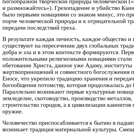
богообразной творческой природы человеческой (
и размножайтесь»). Грехопадение и убийство Каи
было первыми новациями со знаком минус, это пр
порче человеческой природы и к отрицательной т
передачи последствий греха.
В результате каждая личность, каждое общество и 
существуют на пересечении двух глобальных трад
добра и зла и в этом контексте формируются. Пер
положительными религиозными новациями стали
обетование Христа, данное уже Адаму, институты
жертвоприношений и совместного богослужения 
Еносе, что укрепило традицию хранения и переда
богообщения потомству, которая продолжалась до 
Параллельно возникают первые культурные новац
земледелие, скотоводство, производство металлов,
строительство городов, а в цивилизации каинитов 
оружие.
Человечество приспосабливается к бытию в падше
возникает традиция материальной культуры. Сме