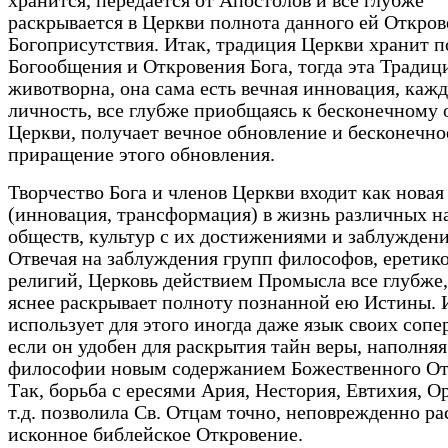
хранится, передается от Апостолов и все глубже
раскрывается в Церкви полнота данного ей Откров
Богоприсутствия. Итак, традиция Церкви хранит 
Богообщения и Откровения Бога, тогда эта Традиц
животворна, она сама есть вечная инновация, кажд
личность, все глубже приобщаясь к бесконечному
Церкви, получает вечное обновление и бесконечно
приращение этого обновления.
Творчество Бога и членов Церкви входит как новая
(инновация, трансформация) в жизнь различных н
обществ, культур с их достижениями и заблужден
Отвечая на заблуждения групп философов, еретик
религий, Церковь действием Промысла все глубже,
яснее раскрывает полноту познанной ею Истины. 
использует для этого иногда даже язык своих сопе
если он удобен для раскрытия тайн веры, наполняя
философии новым содержанием Божественного От
Так, борьба с ересями Ария, Нестория, Евтихия, О
т.д. позволила Св. Отцам точно, неповрежденно р
исконное библейское Откровение.