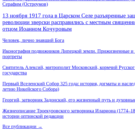
Серафим (Остроумов)
13 ноября 1917 года в Царском Селе разъяренные за
революции зверски расправились с местным священ
отцом Иоанном Кочуровым
Человек, лично знавший Бога
Иконография подвижников Липецкой земли. Прижизненные и
портреты
Святитель Алексий, митрополит Московский, кормчий Русског
государства
Первый Вселенский Собор 325 года: история, догматы и наслед
летию Никейского Собора)
Георгий, затворник Задонский, его жизненный путь и духовные
Жизнеописание Троекуровского затворника Илариона (1774–18
истории оптинской редакции
Все публикации →