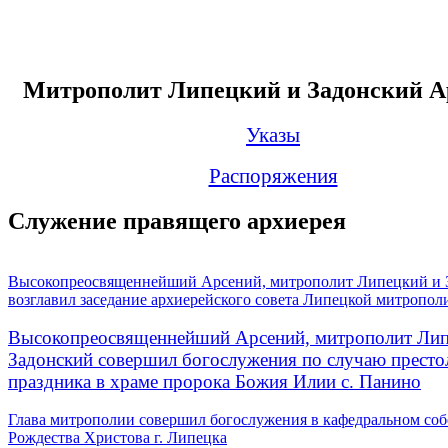
Митрополит Липецкий и Задонский А
Указы
Распоряжения
Служение правящего архиерея
Высокопреосвященнейший Арсений, митрополит Липецкий и 
возглавил заседание архиерейского совета Липецкой митропол
Высокопреосвященнейший Арсений, митрополит Лип
Задонский совершил богослужения по случаю престо
праздника в храме пророка Божия Илии с. Панино
Глава митрополии совершил богослужения в кафедральном соб
Рождества Христова г. Липецка