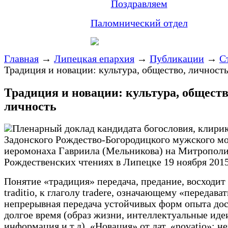
Поздравляем
Паломнический отдел
Главная
→
Липецкая епархия
→
Публикации
→
С
Традиция и новации: культура, общество, личност
Традиция и новации: культура, обществ
личность
Пленарный доклад кандидата богословия, клири
Задонского Рождество-Богородицкого мужского м
иеромонаха Гавриила (Мельникова) на Митропол
Рождественских чтениях в Липецке 19 ноября 2015
Понятие «традиция» передача, предание, восходит 
traditio, к глаголу tradere, означающему «передават
непрерывная передача устойчивых форм опыта до
долгое время (образ жизни, интеллектуальные иде
информация и т.д). «Новация» от лат. «novatio»: н