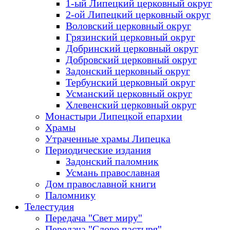
1-ый Липецкий церковный округ
2-ой Липецкий церковный округ
Воловский церковный округ
Грязинский церковный округ
Добринский церковный округ
Добровский церковный округ
Задонский церковный округ
Тербунский церковный округ
Усманский церковный округ
Хлевенский церковный округ
Монастыри Липецкой епархии
Храмы
Утраченные храмы Липецка
Периодические издания
Задонский паломник
Усмань православная
Дом православной книги
Паломнику
Телестудия
Передача "Свет миру"
Передача "Слово пастыря"