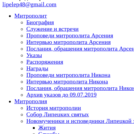
lipelep48@gmail.com
Митрополит
Биография
Служение и встречи
Проповеди митрополита Арсения
Интервью митрополита Арсения
Послания, обращения митрополита Арсе
Указы
Распоряжения
Награды
Проповеди митрополита Никона
Интервью митрополита Никона
Послания, обращения митрополита Нико
Архив указов до 09.07.2019
Митрополия
История митрополии
Собор Липецких святых
Новомученики и исповедники Липецкой 
Жития