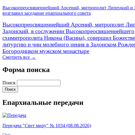
Высокопреосвященнейший Арсений, митрополит Липецкий и 
возглавил заседание епархиального совета
Высокопреосвященнейший Арсений, митрополит Лип
Задонский, в сослужении Высокопреосвященнейшего
схимитрополита Никона (Васина), совершил Божеств
литургию и чин молебного пения в Задонском Рожде
Богородицком мужском монастыре
Смотреть все →
Форма поиска
Поиск
Епархиальные передачи
Передача "Свет миру" № 1034 (08.08.2026)