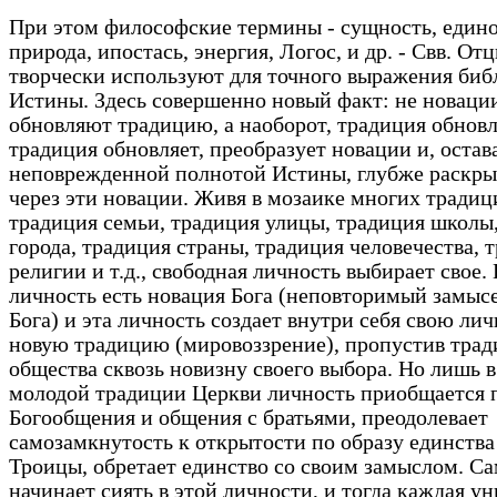
При этом философские термины - сущность, един
природа, ипостась, энергия, Логос, и др. - Свв. От
творчески используют для точного выражения биб
Истины. Здесь совершенно новый факт: не новаци
обновляют традицию, а наоборот, традиция обновл
традиция обновляет, преобразует новации и, остав
неповрежденной полнотой Истины, глубже раскры
через эти новации. Живя в мозаике многих традиц
традиция семьи, традиция улицы, традиция школы
города, традиция страны, традиция человечества, 
религии и т.д., свободная личность выбирает свое.
личность есть новация Бога (неповторимый замыс
Бога) и эта личность создает внутри себя свою ли
новую традицию (мировоззрение), пропустив тра
общества сквозь новизну своего выбора. Но лишь в
молодой традиции Церкви личность приобщается 
Богообщения и общения с братьями, преодолевает
самозамкнутость к открытости по образу единства
Троицы, обретает единство со своим замыслом. Са
начинает сиять в этой личности, и тогда каждая у