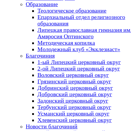
Образование
Теологическое образование
Епархиальный отдел религиозного
образования
Липецкая православная гимназия им.
Амвросия Оптинского
Методическая копилка
Молодежный клуб «Экклезиаст»
Благочиния
1-ый Липецкий церковный округ
2-ой Липецкий церковный округ
Воловский церковный округ
Грязинский церковный округ
Добринский церковный округ
Добровский церковный округ
Задонский церковный округ
Тербунский церковный округ
Усманский церковный округ
Хлевенский церковный округ
Новости благочиний