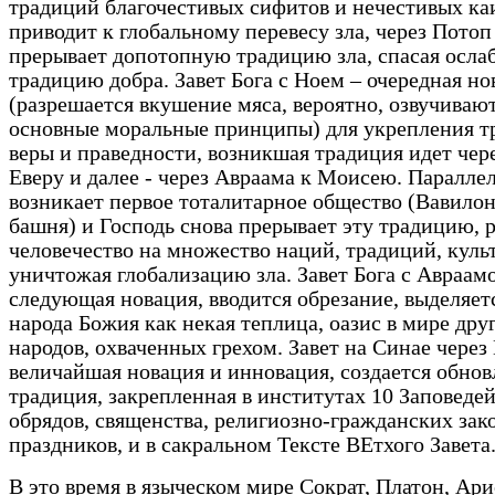
традиций благочестивых сифитов и нечестивых ка
приводит к глобальному перевесу зла, через Потоп
прерывает допотопную традицию зла, спасая осл
традицию добра. Завет Бога с Ноем – очередная но
(разрешается вкушение мяса, вероятно, озвучиваю
основные моральные принципы) для укрепления т
веры и праведности, возникшая традиция идет чер
Еверу и далее - через Авраама к Моисею. Паралле
возникает первое тоталитарное общество (Вавило
башня) и Господь снова прерывает эту традицию, 
человечество на множество наций, традиций, куль
уничтожая глобализацию зла. Завет Бога с Авраам
следующая новация, вводится обрезание, выделяет
народа Божия как некая теплица, оазис в мире дру
народов, охваченных грехом. Завет на Синае через
величайшая новация и инновация, создается обнов
традиция, закрепленная в институтах 10 Заповедей
обрядов, священства, религиозно-гражданских зак
праздников, и в сакральном Тексте ВЕтхого Завета
В это время в языческом мире Сократ, Платон, Ари