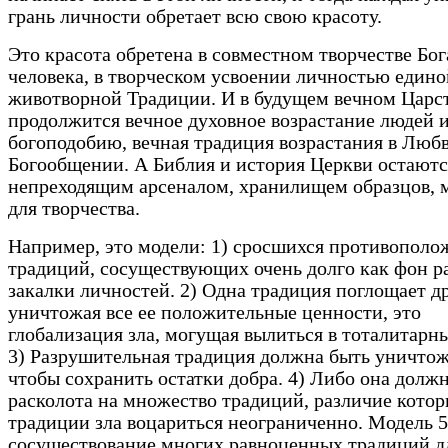
грань личности обретает всю свою красоту.
Это красота обретена в совместном творчестве Бог
человека, в творческом усвоении личностью едино
животворной Традиции. И в будущем вечном Царс
продолжится вечное духовное возрастание людей и
богоподобию, вечная традиция возрастания в Люб
Богообщении. А Библия и история Церкви остаютс
непреходящим арсеналом, хранилищем образцов, 
для творчества.
Например, это модели: 1) сросшихся противопол
традиций, сосуществующих очень долго как фон р
закалки личностей. 2) Одна традиция поглощает д
уничтожая все ее положительные ценности, это
глобализация зла, могущая вылиться в тоталитарн
3) Разрушительная традиция должна быть уничтож
чтобы сохранить остатки добра. 4) Либо она долж
расколота на множество традиций, различие котор
традиции зла воцариться неограниченно. Модель 5
сосуществование многих равноценных традиций д