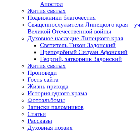
Апостол
Жития святых
Подвижники благочестия
Священнослужители Липецкого края – у
Великой Отечественной войны
Духовное наследие Липецкого края
Святитель Тихон Задонский
Преподобный Силуан Афонский
Георгий, затворник Задонский
Жития святых
Проповеди
Гость сайта
Жизнь прихода
История одного храма
Фотоальбомы
Записки паломников
Статьи
Рассказы
Духовная поэзия