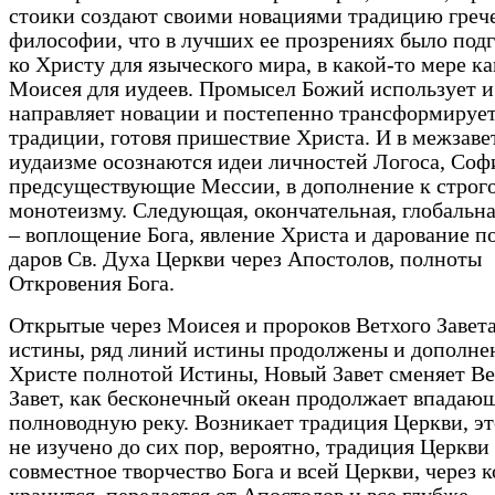
стоики создают своими новациями традицию греч
философии, что в лучших ее прозрениях было под
ко Христу для языческого мира, в какой-то мере ка
Моисея для иудеев. Промысел Божий использует и
направляет новации и постепенно трансформирует
традиции, готовя пришествие Христа. И в межзав
иудаизме осознаются идеи личностей Логоса, Соф
предсуществующие Мессии, в дополнение к строг
монотеизму. Следующая, окончательная, глобальн
– воплощение Бога, явление Христа и дарование п
даров Св. Духа Церкви через Апостолов, полноты
Откровения Бога.
Открытые через Моисея и пророков Ветхого Завет
истины, ряд линий истины продолжены и дополне
Христе полнотой Истины, Новый Завет сменяет В
Завет, как бесконечный океан продолжает впадаю
полноводную реку. Возникает традиция Церкви, эт
не изучено до сих пор, вероятно, традиция Церкви
совместное творчество Бога и всей Церкви, через 