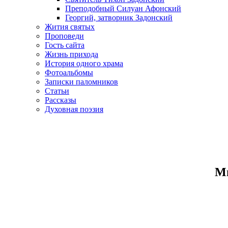
Преподобный Силуан Афонский
Георгий, затворник Задонский
Жития святых
Проповеди
Гость сайта
Жизнь прихода
История одного храма
Фотоальбомы
Записки паломников
Статьи
Рассказы
Духовная поэзия
Ми