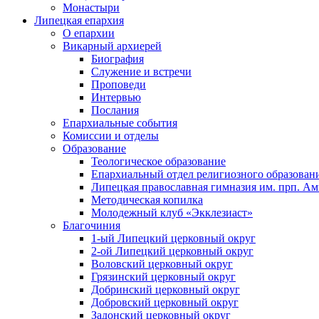
Монастыри
Липецкая епархия
О епархии
Викарный архиерей
Биография
Служение и встречи
Проповеди
Интервью
Послания
Епархиальные события
Комиссии и отделы
Образование
Теологическое образование
Епархиальный отдел религиозного образован
Липецкая православная гимназия им. прп. А
Методическая копилка
Молодежный клуб «Экклезиаст»
Благочиния
1-ый Липецкий церковный округ
2-ой Липецкий церковный округ
Воловский церковный округ
Грязинский церковный округ
Добринский церковный округ
Добровский церковный округ
Задонский церковный округ