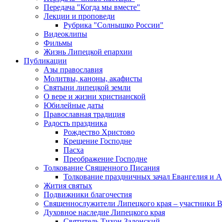
Передача "Когда мы вместе"
Лекции и проповеди
Рубрика "Солнышко России"
Видеоклипы
Фильмы
Жизнь Липецкой епархии
Публикации
Азы православия
Молитвы, каноны, акафисты
Святыни липецкой земли
О вере и жизни христианской
Юбилейные даты
Православная традиция
Радость праздника
Рождество Христово
Крещение Господне
Пасха
Преображение Господне
Толкование Священного Писания
Толкование праздничных зачал Евангелия и 
Жития святых
Подвижники благочестия
Священнослужители Липецкого края – участники 
Духовное наследие Липецкого края
Святитель Тихон Задонский