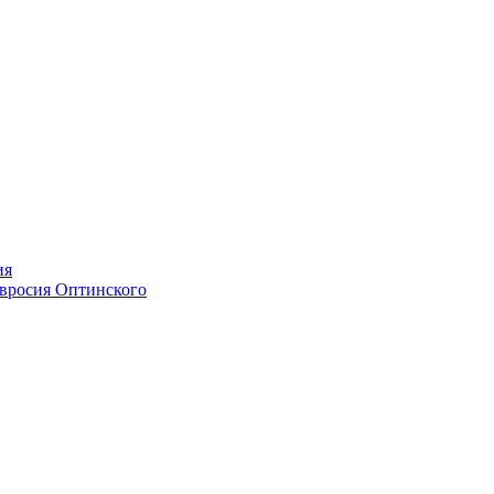
ия
мвросия Оптинского