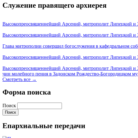
Служение правящего архиерея
Высокопреосвященнейший Арсений, митрополит Липецкий и За
Высокопреосвященнейший Арсений, митрополит Липецкий и За
Глава митрополии совершил богослужения в кафедральном соб
Высокопреосвященнейший Арсений, митрополит Липецкий и За
Высокопреосвященнейший Арсений, митрополит Липецкий и З
чин молебного пения в Задонском Рождество-Богородицком м
Смотреть все →
Форма поиска
Поиск
Епархиальные передачи