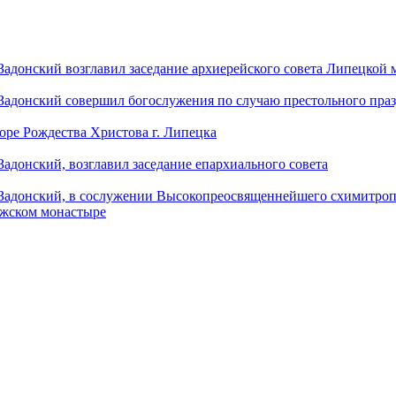
донский возглавил заседание архиерейского совета Липецкой
донский совершил богослужения по случаю престольного праз
оре Рождества Христова г. Липецка
донский, возглавил заседание епархиального совета
адонский, в сослужении Высокопреосвященнейшего схимитропо
ужском монастыре