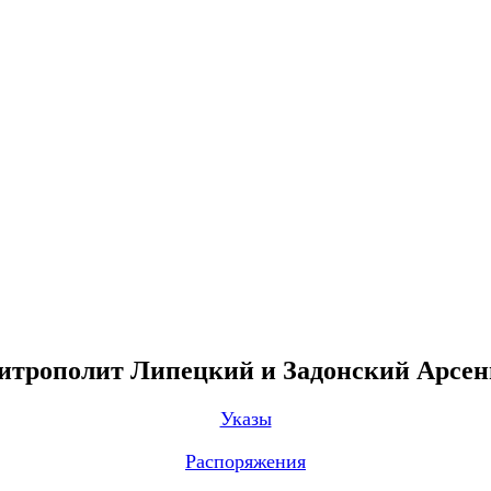
трополит Липецкий и Задонский Арсе
Указы
Распоряжения