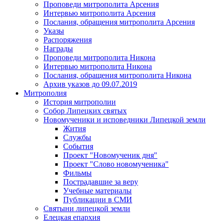
Проповеди митрополита Арсения
Интервью митрополита Арсения
Послания, обращения митрополита Арсения
Указы
Распоряжения
Награды
Проповеди митрополита Никона
Интервью митрополита Никона
Послания, обращения митрополита Никона
Архив указов до 09.07.2019
Митрополия
История митрополии
Собор Липецких святых
Новомученики и исповедники Липецкой земли
Жития
Службы
События
Проект "Новомученик дня"
Проект "Слово новомученика"
Фильмы
Пострадавшие за веру
Учебные материалы
Публикации в СМИ
Святыни липецкой земли
Елецкая епархия