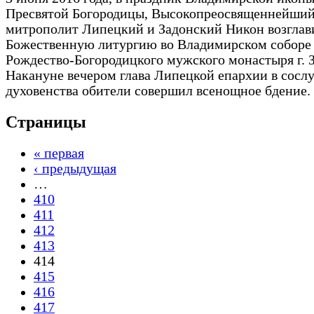
Пресвятой Богородицы, Высокопреосвященнейши
митрополит Липецкий и Задонский Никон возглав
Божественную литургию во Владимирском соборе
Рождество-Богородицкого мужского монастыря г. 
Накануне вечером глава Липецкой епархии в сосл
духовенства обители совершил всенощное бдение.
Страницы
« первая
‹ предыдущая
…
410
411
412
413
414
415
416
417