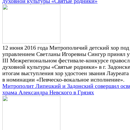
духовной культуры «Святые родники»
12 июня 2016 года Митрополичий детский хор под
управлением Светланы Игоревны Сингур принял у
III Межрегиональном фестивале-конкурсе правос
духовной культуры «Святые родники» в г. Задонске
итогам выступления хор удостоен звания Лауреата 
в номинации «Певческо-вокальное исполнение».
Митрополит Липецкий и Задонский совершил осв
храма Александра Невского в Грязях