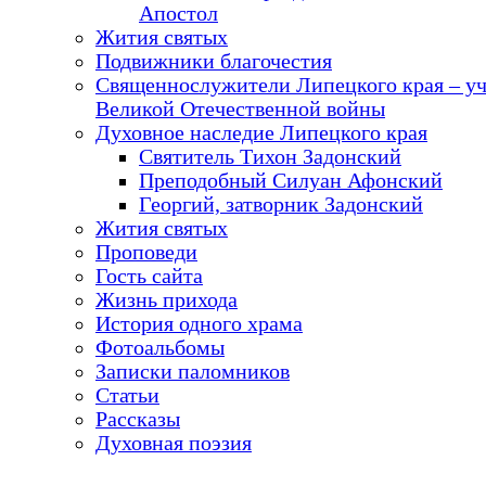
Апостол
Жития святых
Подвижники благочестия
Священнослужители Липецкого края – у
Великой Отечественной войны
Духовное наследие Липецкого края
Святитель Тихон Задонский
Преподобный Силуан Афонский
Георгий, затворник Задонский
Жития святых
Проповеди
Гость сайта
Жизнь прихода
История одного храма
Фотоальбомы
Записки паломников
Статьи
Рассказы
Духовная поэзия