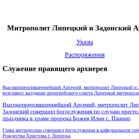
Митрополит Липецкий и Задонский А
Указы
Распоряжения
Служение правящего архиерея
Высокопреосвященнейший Арсений, митрополит Липецкий и 
возглавил заседание архиерейского совета Липецкой митропол
Высокопреосвященнейший Арсений, митрополит Лип
Задонский совершил богослужения по случаю престо
праздника в храме пророка Божия Илии с. Панино
Глава митрополии совершил богослужения в кафедральном соб
Рождества Христова г. Липецка