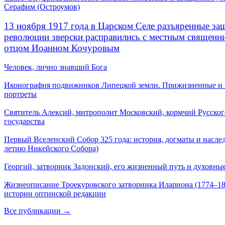
Серафим (Остроумов)
13 ноября 1917 года в Царском Селе разъяренные за
революции зверски расправились с местным священ
отцом Иоанном Кочуровым
Человек, лично знавший Бога
Иконография подвижников Липецкой земли. Прижизненные и
портреты
Святитель Алексий, митрополит Московский, кормчий Русског
государства
Первый Вселенский Собор 325 года: история, догматы и наслед
летию Никейского Собора)
Георгий, затворник Задонский, его жизненный путь и духовные
Жизнеописание Троекуровского затворника Илариона (1774–18
истории оптинской редакции
Все публикации →