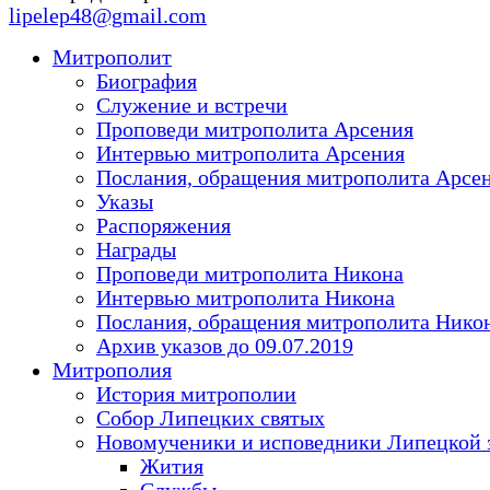
lipelep48@gmail.com
Митрополит
Биография
Служение и встречи
Проповеди митрополита Арсения
Интервью митрополита Арсения
Послания, обращения митрополита Арсе
Указы
Распоряжения
Награды
Проповеди митрополита Никона
Интервью митрополита Никона
Послания, обращения митрополита Нико
Архив указов до 09.07.2019
Митрополия
История митрополии
Собор Липецких святых
Новомученики и исповедники Липецкой 
Жития