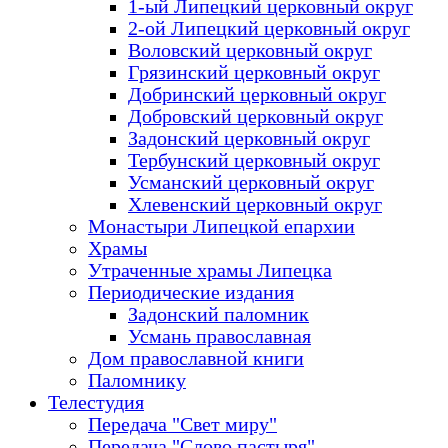
1-ый Липецкий церковный округ
2-ой Липецкий церковный округ
Воловский церковный округ
Грязинский церковный округ
Добринский церковный округ
Добровский церковный округ
Задонский церковный округ
Тербунский церковный округ
Усманский церковный округ
Хлевенский церковный округ
Монастыри Липецкой епархии
Храмы
Утраченные храмы Липецка
Периодические издания
Задонский паломник
Усмань православная
Дом православной книги
Паломнику
Телестудия
Передача "Свет миру"
Передача "Слово пастыря"