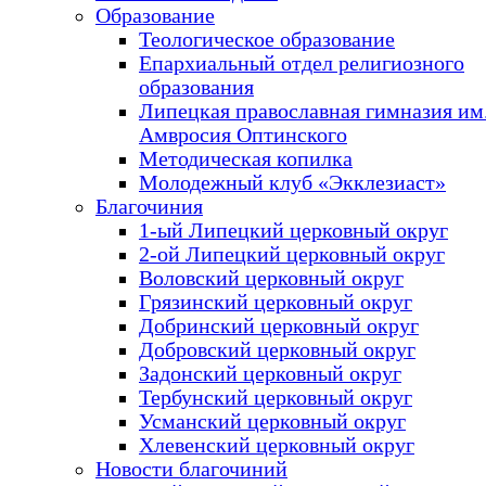
Образование
Теологическое образование
Епархиальный отдел религиозного
образования
Липецкая православная гимназия им.
Амвросия Оптинского
Методическая копилка
Молодежный клуб «Экклезиаст»
Благочиния
1-ый Липецкий церковный округ
2-ой Липецкий церковный округ
Воловский церковный округ
Грязинский церковный округ
Добринский церковный округ
Добровский церковный округ
Задонский церковный округ
Тербунский церковный округ
Усманский церковный округ
Хлевенский церковный округ
Новости благочиний