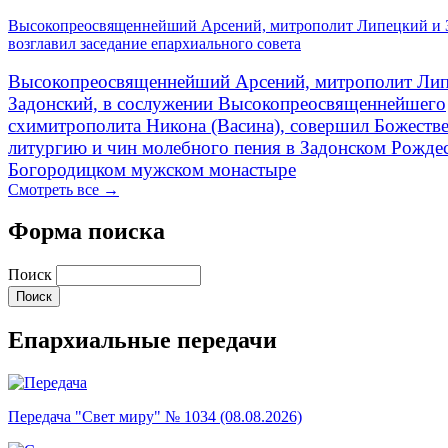
Высокопреосвященнейший Арсений, митрополит Липецкий и 
возглавил заседание епархиального совета
Высокопреосвященнейший Арсений, митрополит Лип
Задонский, в сослужении Высокопреосвященнейшего
схимитрополита Никона (Васина), совершил Божеств
литургию и чин молебного пения в Задонском Рожде
Богородицком мужском монастыре
Смотреть все →
Форма поиска
Поиск
Епархиальные передачи
Передача "Свет миру" № 1034 (08.08.2026)