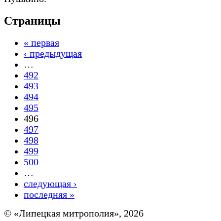
Страницы
« первая
‹ предыдущая
…
492
493
494
495
496
497
498
499
500
…
следующая ›
последняя »
© «Липецкая митрополия», 2026