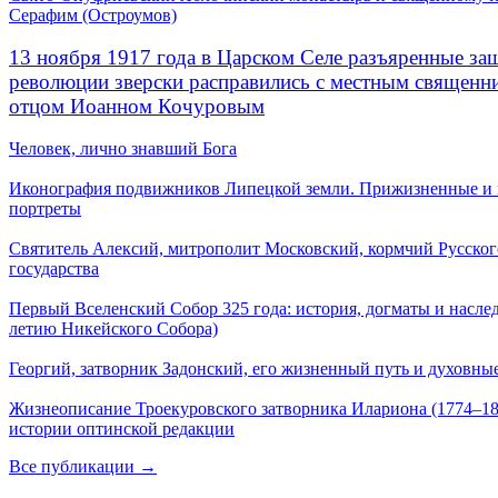
Серафим (Остроумов)
13 ноября 1917 года в Царском Селе разъяренные за
революции зверски расправились с местным священ
отцом Иоанном Кочуровым
Человек, лично знавший Бога
Иконография подвижников Липецкой земли. Прижизненные и
портреты
Святитель Алексий, митрополит Московский, кормчий Русског
государства
Первый Вселенский Собор 325 года: история, догматы и наслед
летию Никейского Собора)
Георгий, затворник Задонский, его жизненный путь и духовные
Жизнеописание Троекуровского затворника Илариона (1774–18
истории оптинской редакции
Все публикации →