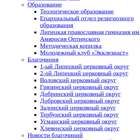
Образование
Теологическое образование
Епархиальный отдел религиозного
образования
Липецкая православная гимназия им.
Амвросия Оптинского
Методическая копилка
Молодежный клуб «Экклезиаст»
Благочиния
1-ый Липецкий церковный округ
2-ой Липецкий церковный округ
Воловский церковный округ
Грязинский церковный округ
Добринский церковный округ
Добровский церковный округ
Задонский церковный округ
Тербунский церковный округ
Усманский церковный округ
Хлевенский церковный округ
Новости благочиний