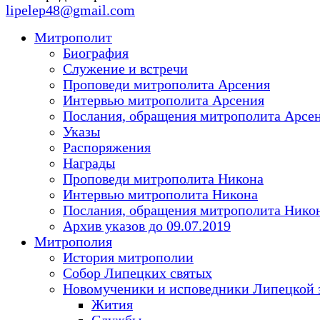
lipelep48@gmail.com
Митрополит
Биография
Служение и встречи
Проповеди митрополита Арсения
Интервью митрополита Арсения
Послания, обращения митрополита Арсе
Указы
Распоряжения
Награды
Проповеди митрополита Никона
Интервью митрополита Никона
Послания, обращения митрополита Нико
Архив указов до 09.07.2019
Митрополия
История митрополии
Собор Липецких святых
Новомученики и исповедники Липецкой 
Жития