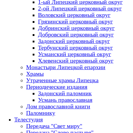
1-ый Липецкий церковный округ
2-ой Липецкий церковный округ
Воловский церковный округ
Грязинский церковный округ
Добринский церковный округ
Добровский церковный округ
Задонский церковный округ
Тербунский церковный округ
Усманский церковный округ
Хлевенский церковный округ
Монастыри Липецкой епархии
Храмы
Утраченные храмы Липецка
Периодические издания
Задонский паломник
Усмань православная
Дом православной книги
Паломнику
Телестудия
Передача "Свет миру"
Передача "Слово пастыря"