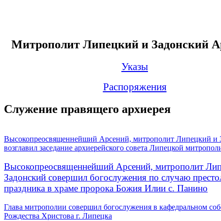
Митрополит Липецкий и Задонский А
Указы
Распоряжения
Служение правящего архиерея
Высокопреосвященнейший Арсений, митрополит Липецкий и 
возглавил заседание архиерейского совета Липецкой митропол
Высокопреосвященнейший Арсений, митрополит Лип
Задонский совершил богослужения по случаю престо
праздника в храме пророка Божия Илии с. Панино
Глава митрополии совершил богослужения в кафедральном соб
Рождества Христова г. Липецка