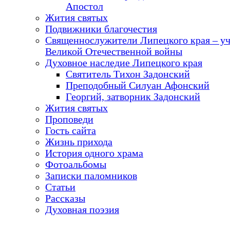
Апостол
Жития святых
Подвижники благочестия
Священнослужители Липецкого края – у
Великой Отечественной войны
Духовное наследие Липецкого края
Святитель Тихон Задонский
Преподобный Силуан Афонский
Георгий, затворник Задонский
Жития святых
Проповеди
Гость сайта
Жизнь прихода
История одного храма
Фотоальбомы
Записки паломников
Статьи
Рассказы
Духовная поэзия