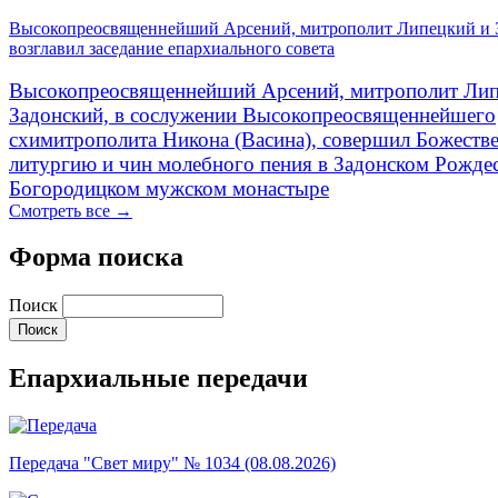
Высокопреосвященнейший Арсений, митрополит Липецкий и 
возглавил заседание епархиального совета
Высокопреосвященнейший Арсений, митрополит Лип
Задонский, в сослужении Высокопреосвященнейшего
схимитрополита Никона (Васина), совершил Божеств
литургию и чин молебного пения в Задонском Рожде
Богородицком мужском монастыре
Смотреть все →
Форма поиска
Поиск
Епархиальные передачи
Передача "Свет миру" № 1034 (08.08.2026)