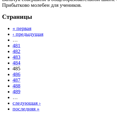
Прибытково молебен для учеников.
Страницы
« первая
‹ предыдущая
…
481
482
483
484
485
486
487
488
489
…
следующая ›
последняя »