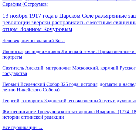
Серафим (Остроумов)
13 ноября 1917 года в Царском Селе разъяренные за
революции зверски расправились с местным священ
отцом Иоанном Кочуровым
Человек, лично знавший Бога
Иконография подвижников Липецкой земли. Прижизненные и
портреты
Святитель Алексий, митрополит Московский, кормчий Русског
государства
Первый Вселенский Собор 325 года: история, догматы и наслед
летию Никейского Собора)
Георгий, затворник Задонский, его жизненный путь и духовные
Жизнеописание Троекуровского затворника Илариона (1774–18
истории оптинской редакции
Все публикации →