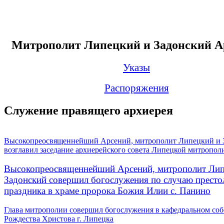
Митрополит Липецкий и Задонский А
Указы
Распоряжения
Служение правящего архиерея
Высокопреосвященнейший Арсений, митрополит Липецкий и 
возглавил заседание архиерейского совета Липецкой митропол
Высокопреосвященнейший Арсений, митрополит Лип
Задонский совершил богослужения по случаю престо
праздника в храме пророка Божия Илии с. Панино
Глава митрополии совершил богослужения в кафедральном соб
Рождества Христова г. Липецка