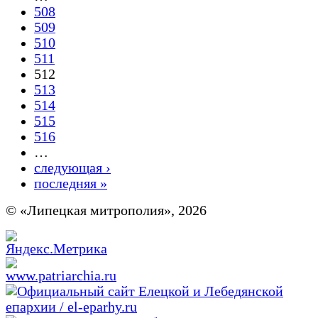
508
509
510
511
512
513
514
515
516
…
следующая ›
последняя »
© «Липецкая митрополия», 2026