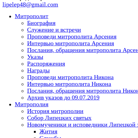
lipelep48@gmail.com
Митрополит
Биография
Служение и встречи
Проповеди митрополита Арсения
Интервью митрополита Арсения
Послания, обращения митрополита Арсе
Указы
Распоряжения
Награды
Проповеди митрополита Никона
Интервью митрополита Никона
Послания, обращения митрополита Нико
Архив указов до 09.07.2019
Митрополия
История митрополии
Собор Липецких святых
Новомученики и исповедники Липецкой 
Жития