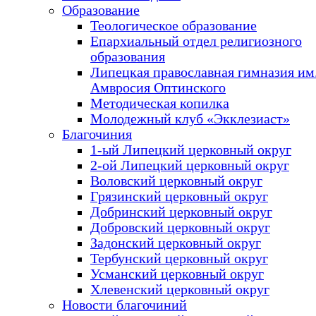
Образование
Теологическое образование
Епархиальный отдел религиозного
образования
Липецкая православная гимназия им.
Амвросия Оптинского
Методическая копилка
Молодежный клуб «Экклезиаст»
Благочиния
1-ый Липецкий церковный округ
2-ой Липецкий церковный округ
Воловский церковный округ
Грязинский церковный округ
Добринский церковный округ
Добровский церковный округ
Задонский церковный округ
Тербунский церковный округ
Усманский церковный округ
Хлевенский церковный округ
Новости благочиний