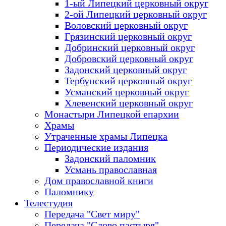
1-ый Липецкий церковный округ
2-ой Липецкий церковный округ
Воловский церковный округ
Грязинский церковный округ
Добринский церковный округ
Добровский церковный округ
Задонский церковный округ
Тербунский церковный округ
Усманский церковный округ
Хлевенский церковный округ
Монастыри Липецкой епархии
Храмы
Утраченные храмы Липецка
Периодические издания
Задонский паломник
Усмань православная
Дом православной книги
Паломнику
Телестудия
Передача "Свет миру"
Передача "Слово пастыря"