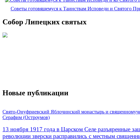
Советы готовящемуся к Таинствам Исповеди и Святого П
Собор Липецких святых
Новые публикации
Свято-Онуфриевский Яблочинский монастырь и священномуч
Серафим (Остроумов)
13 ноября 1917 года в Царском Селе разъяренные за
революции зверски расправились с местным священ