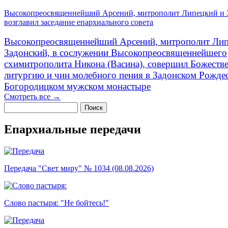
Высокопреосвященнейший Арсений, митрополит Липецкий и 
возглавил заседание епархиального совета
Высокопреосвященнейший Арсений, митрополит Лип
Задонский, в сослужении Высокопреосвященнейшего
схимитрополита Никона (Васина), совершил Божеств
литургию и чин молебного пения в Задонском Рожде
Богородицком мужском монастыре
Смотреть все →
Поиск
Форма поиска
Епархиальные передачи
Передача "Свет миру" № 1034 (08.08.2026)
Слово пастыря: "Не бойтесь!"