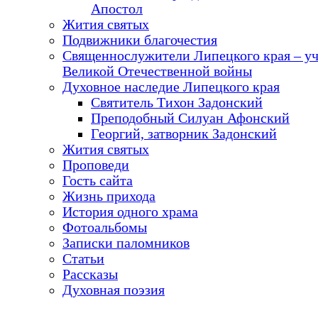
Апостол
Жития святых
Подвижники благочестия
Священнослужители Липецкого края – у
Великой Отечественной войны
Духовное наследие Липецкого края
Святитель Тихон Задонский
Преподобный Силуан Афонский
Георгий, затворник Задонский
Жития святых
Проповеди
Гость сайта
Жизнь прихода
История одного храма
Фотоальбомы
Записки паломников
Статьи
Рассказы
Духовная поэзия