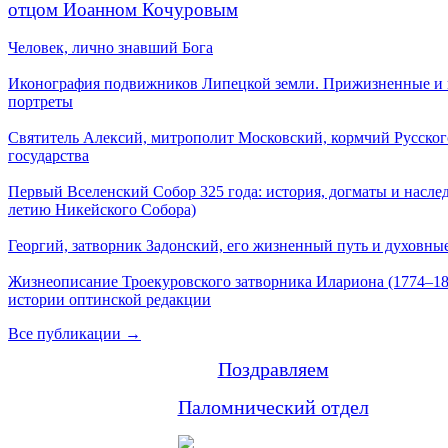
отцом Иоанном Кочуровым
Человек, лично знавший Бога
Иконография подвижников Липецкой земли. Прижизненные и
портреты
Святитель Алексий, митрополит Московский, кормчий Русског
государства
Первый Вселенский Собор 325 года: история, догматы и наслед
летию Никейского Собора)
Георгий, затворник Задонский, его жизненный путь и духовные
Жизнеописание Троекуровского затворника Илариона (1774–18
истории оптинской редакции
Все публикации →
Поздравляем
Паломнический отдел