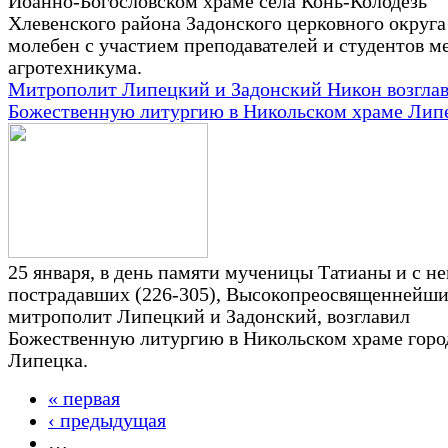
Иоанно-Богословском храме села Конь-Колодезь
Хлевенского района Задонского церковного округа
молебен с участием преподавателей и студентов м
агротехникума.
Митрополит Липецкий и Задонский Никон возгла
Божественную литургию в Никольском храме Лип
25 января, в день памяти мученицы Татианы и с н
пострадавших (226-305), Высокопреосвященнейши
митрополит Липецкий и Задонский, возглавил
Божественную литургию в Никольском храме горо
Липецка.
« первая
Страницы
‹ предыдущая
…