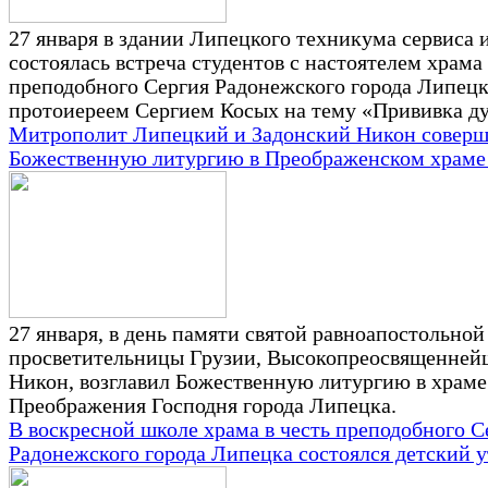
27 января в здании Липецкого техникума сервиса 
состоялась встреча студентов с настоятелем храма 
преподобного Сергия Радонежского города Липец
протоиереем Сергием Косых на тему «Прививка ду
Митрополит Липецкий и Задонский Никон совер
Божественную литургию в Преображенском храме
27 января, в день памяти святой равноапостольно
просветительницы Грузии, Высокопреосвященне
Никон, возглавил Божественную литургию в храме 
Преображения Господня города Липецка.
В воскресной школе храма в честь преподобного С
Радонежского города Липецка состоялся детский 