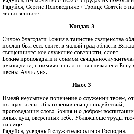
Радуйся, им молитвою твоею в трудах их помогая
Радуйся, Сергие Исповедниче / Троице Святей о на
молитвенниче.
Кондак 3
Силою благодати Божия в таинстве священства обл
послан был еси, святе, в малый град области Вятск
священничес-кое служение совершати, слово
Божие проповедати и сонмом священнослужителе
руководити, с нимиже согласно воспевал еси Богу
песнь: Аллилуия.
Икос 3
Имеяй неусыпное попечение о служении твоем, от
потщался еси о благолепии священнодействий,
проповедании слова Божия и о добром воспитании
юных душ, вверенных тебе. Ублажающе труды тво
ти сице:
Радуйся, усердный служителю олтаря Господня.