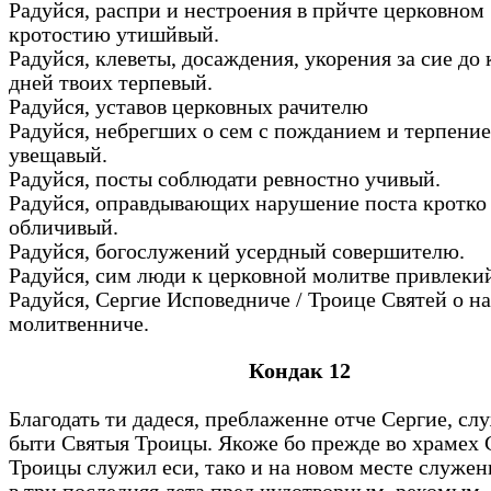
Радуйся, распри и нестроения в прйчте церковном
кротостию утишйвый.
Радуйся, клеветы, досаждения, укорения за сие до
дней твоих терпевый.
Радуйся, уставов церковных рачителю
Радуйся, небрегших о сем с пожданием и терпени
увещавый.
Радуйся, посты соблюдати ревностно учивый.
Радуйся, оправдывающих нарушение поста кротко
обличивый.
Радуйся, богослужений усердный совершителю.
Радуйся, сим люди к церковной молитве привлеки
Радуйся, Сергие Исповедниче / Троице Святей о на
молитвенниче.
Кондак 12
Благодать ти дадеся, преблаженне отче Сергие, с
быти Святыя Троицы. Якоже бо прежде во храмех 
Троицы служил еси, тако и на новом месте служен