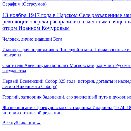
Серафим (Остроумов)
13 ноября 1917 года в Царском Селе разъяренные за
революции зверски расправились с местным священ
отцом Иоанном Кочуровым
Человек, лично знавший Бога
Иконография подвижников Липецкой земли. Прижизненные и
портреты
Святитель Алексий, митрополит Московский, кормчий Русског
государства
Первый Вселенский Собор 325 года: история, догматы и наслед
летию Никейского Собора)
Георгий, затворник Задонский, его жизненный путь и духовные
Жизнеописание Троекуровского затворника Илариона (1774–18
истории оптинской редакции
Все публикации →