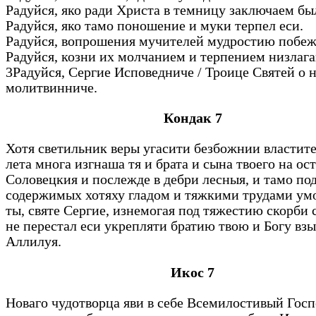
Радуйся, яко ради Христа в темницу заключаем бы
Радуйся, яко тамо поношение и муки терпел еси.
Радуйся, вопрошения мучителей мудростию побе
Радуйся, козни их молчанием и терпением низлаг
3Радуйся, Сергие Исповедниче / Троице Святей о 
молитвинниче.
Кондак 7
Хотя светильник веры угасити безбожнии властите
лета многа изгнаша тя и брата и сына твоего на ос
Соловецкия и послежде в дебри лесныя, и тамо по
содержимых хотяху гладом и тяжкими трудами ум
ты, святе Сергие, изнемогая под тяжестию скорби 
не перестал еси укрепляти братию твою и Богу взы
Аллилуя.
Икос 7
Новаго чудотворца яви в себе Всемилостивый Госп