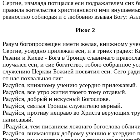
Сергие, измлада потщался еси подражателем сих б
правила жительства христианского ими внушаемы
ревностно соблюдая и с любовию взывая Богу: Алл
Икос 2
Разум богопросвещен имети желая, книжному уче
Сергие, усердно прилежал еси, и в триех градех: К
Рязани и Киеве - Бога в Троице славимаго правосл
поучался еси, и сие богатство, тобою собранное у
служению Церкви Божией посвятил еси. Сего рад
от нас похвальная сия:
Радуйся, книжному учению усердно прилежавый.
Радуйся, все утро жития твоего тому отдавый.
Радуйся, добрый и искусный Богослове.
Радуйся, святыя Троицы служителю верный.
Радуйся, противу неправо во Христа верующих тру
написавый.
1Радуйся, тем писанием ложнаго богослова облич
Радуйся, внимающих доброму учению к усердию п