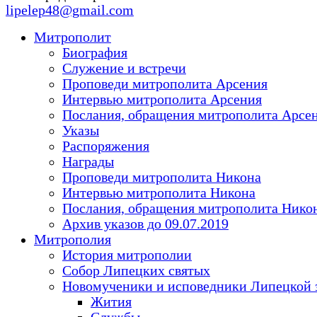
lipelep48@gmail.com
Митрополит
Биография
Служение и встречи
Проповеди митрополита Арсения
Интервью митрополита Арсения
Послания, обращения митрополита Арсе
Указы
Распоряжения
Награды
Проповеди митрополита Никона
Интервью митрополита Никона
Послания, обращения митрополита Нико
Архив указов до 09.07.2019
Митрополия
История митрополии
Собор Липецких святых
Новомученики и исповедники Липецкой 
Жития