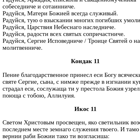
собеседниче и сотаинниче.
Радуйся, Матери Божией всегда служивый.
Радуйся, тую о взыскании многих погибших умол
Радуйся, Царствия Небеснаго наследниче.
Радуйся, радости всех святых сопричастниче.
Радуйся, Сергие Исповедниче / Троице Святей о на
молитвенниче.
Кондак 11
Пение благодарственное принесл еси Богу всячески
святе Сергие, сына, с нимже прежде в изгнании к
страдал еси, сослужаща ти у престола Божия узрел
поюща с тобою, Аллилуия.
Икос 11
Светом Христовым просвещен, яко светильник возс
последнем месте земнаго служения твоего. И там
вернии раби Божии тако ти возгласиша: