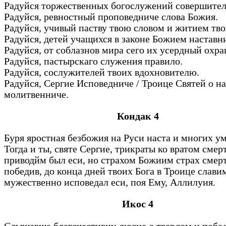
Радуйся торжественных богослужений совершите
Радуйся, ревностный проповедниче слова Божия.
Радуйся, учивый паству твою словом и житием тв
Радуйся, детей учащихся в законе Божием наставн
Радуйся, от соблазнов мира сего их усердный охр
Радуйся, пастырскаго служения правило.
Радуйся, сослужителей твоих вдохновителю.
Радуйся, Сергие Исповедниче / Троице Святей о на
молитвенниче.
Кондак 4
Буря яростная безбожия на Руси наста и многих ум
Тогда и ты, святе Сергие, трикраты ко вратом сме
приводйм был еси, но страхом Божиим страх смер
победив, до конца дней твоих Бога в Троице слави
мужественно исповедал еси, поя Ему, Аллилуия.
Икос 4