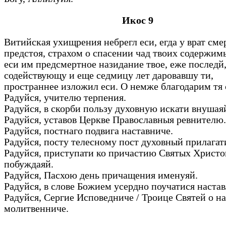
Икос 9
Витийская ухищрения небрегл еси, егда у врат см
предстоя, страхом о спасении чад твоих содержим
еси им предсмертное назидание твое, еже последй,
содействующу и еще седмицу лет даровавшу ти,
пространнее изложил еси. О немже благодарим тя
Радуйся, учителю терпения.
Радуйся, в скорби пользу духовную искати внушая
Радуйся, уставов Церкве Православныя ревнителю
Радуйся, постнаго подвига наставниче.
Радуйся, посту телесному пост духовный прилагат
Радуйся, приступати ко причастию Святых Христ
побуждаяй.
Радуйся, Пасхою день причащения именуяй.
Радуйся, в слове Божием усердно поучатися наста
Радуйся, Сергие Исповедниче / Троице Святей о на
молитвенниче.