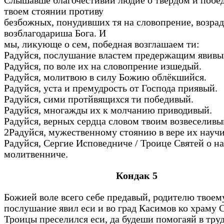
Слышавше благочестивии людие о твердом и побе
твоем стоянии противу
безбожных, понудивших тя на словопрение, возра
возблагодариша Бога. И
мы, ликующе о сем, победная возглашаем ти:
Радуйся, послушание властем предержащим явив
Радуйся, по воле их на словопрение изшедый.
Радуйся, молитвою в силу Божию облёкшийся.
Радуйся, уста и премудрость от Господа приявый.
Радуйся, сими протйвящихся ти победивый.
Радуйся, многажды их к молчанию приводивый.
Радуйся, верных сердца словом твоим возвеселив
2Радуйся, мужественному стоянию в вере их науч
Радуйся, Сергие Исповедниче / Троице Святей о на
молитвенниче.
Кондак 5
Божией воле всего себе предавый, родителю твоем
послушание явил еси и во град Касимов ко храму 
Троицы преселился еси, да будеши помогаяй в тру