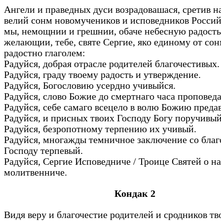
Ангели и праведных дуси возрадовашася, сретив н
велий сонм новомучеников и исповедников Россий
мы, немощнии и грешнии, обаче небесную радость
желающии, тебе, святе Сергие, яко единому от сон
радостно глаголем:
Радуйся, добрая отрасле родителей благочестивых
Радуйся, граду твоему радость и утверждение.
Радуйся, Богословию усердно учивыйся.
Радуйся, слово Божие до смертнаго часа проповед
Радуйся, себе самаго всецело в волю Божию преда
Радуйся, и присных твоих Господу Богу поручивы
Радуйся, безропотному терпению их учивый.
Радуйся, многажды темничное заключение со бла
Господу терпевый.
Радуйся, Сергие Исповедниче / Троице Святей о на
молитвенниче.
Кондак 2
Видя веру и благочестие родителей и сродников тв