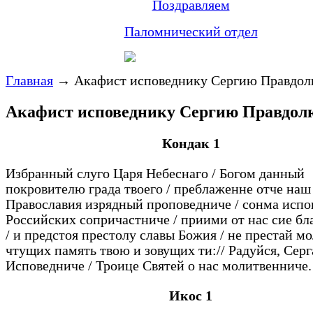
Поздравляем
Паломнический отдел
Главная
→
Акафист исповеднику Сергию Правдол
Акафист исповеднику Сергию Правдол
Кондак 1
Избранный слуго Царя Небеснаго / Богом данный
покровителю града твоего / преблаженне отче наш
Православия изрядный проповедниче / сонма испо
Российских сопричастниче / приими от нас сие бл
/ и предстоя престолу славы Божия / не престай мо
чтущих память твою и зовущих ти:// Радуйся, Серг
Исповедниче / Троице Святей о нас молитвенниче.
Икос 1