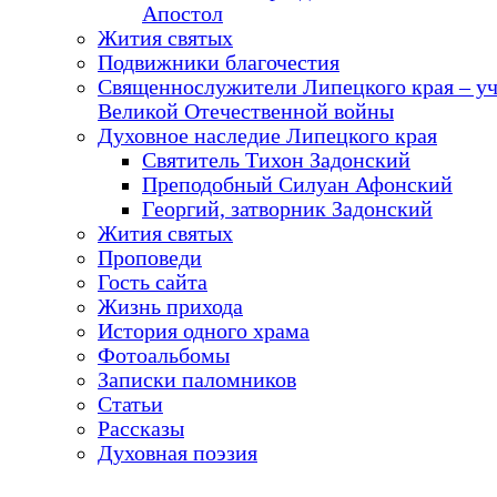
Апостол
Жития святых
Подвижники благочестия
Священнослужители Липецкого края – у
Великой Отечественной войны
Духовное наследие Липецкого края
Святитель Тихон Задонский
Преподобный Силуан Афонский
Георгий, затворник Задонский
Жития святых
Проповеди
Гость сайта
Жизнь прихода
История одного храма
Фотоальбомы
Записки паломников
Статьи
Рассказы
Духовная поэзия