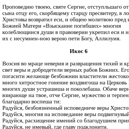
Проповедию твоею, святе Сергие, отступльшаго от
сына отцу его, скорбящему старцу пресвитеру, в л
Христовы возвратил еси, и общею молитвою пред 
Божией Матери «Взыскание погибших» многия
колеблющиися души в правоверии укрепил еси и н
их с несумнен-ною верою пети Богу, Аллилуия.
Икос 6
Возсия во мраце неверия и развращения тихий и к
свет веры и добродетели верных рабов Божиих. Ег
погасити желающе безбожнии властители жестоко
много хитростное гонение воздвигоша на Церковь
многих души устрашиша и поколебаша. Обаче вер
взирающе на твое, отче Сергие, мужество и терпе
благодарно воспеша ти:
Радуйся, безбоязненный исповедниче веры Христ
Радуйся, многия на исповедание веры подвигнувы
Радуйся, расхищение имений со благодушием при
Радуйся, не имевый, где главу подклонити.