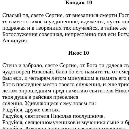
Кондак 10
Спасый тя, святе Сергие, от внезапныя смерти Гос
тя в место тихое и уединенное, идеже ты, пустын
подражая и в творениих тех поучаяйся, в тайне же
Богослужения совершая, непрестанно пел еси Богу
Аллилуия.
Икос 10
Стена и забрало, святе Сергие, от Бога ти дадеся с
чудотворец Николай, близ бо его памяти ты от сме
был еси, и четырем летом минувшим в память его 
Бог в последнее место твоего служения, и еще три
летом 5прошедшим пред памятию святителя Никол
твоя душа в райская преселися
селения. Удивляющеся сему зовем ти:
Радуйся, друже святых.
Радуйся, святителя Николая послушниче.
Радуйся, священномучеников и мученика сыне и б
Радуйся, Аркадия, епископа и священномученика