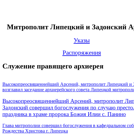
Митрополит Липецкий и Задонский А
Указы
Распоряжения
Служение правящего архиерея
Высокопреосвященнейший Арсений, митрополит Липецкий и 
возглавил заседание архиерейского совета Липецкой митропол
Высокопреосвященнейший Арсений, митрополит Лип
Задонский совершил богослужения по случаю престо
праздника в храме пророка Божия Илии с. Панино
Глава митрополии совершил богослужения в кафедральном соб
Рождества Христова г. Липецка