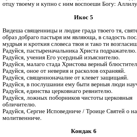
отцу твоему и купно с ним воспоеши Богу: Аллилу
Икос 5
Видеша священницы и людие града твоего тя, свят
образ добраго пастыря им являюща, в сладость п
мудрыя и кроткия словеса твоя и тако ти возгласи
Радуйся, пастыреначальника Христа подражателю
Радуйся, учения Его усердный изъяснителю.
Радуйся, малаго стада Христова верный блюстите
Радуйся, оное от неверия и расколов охраняяй.
Радуйся, священноначалие от клевет защищаяй.
Радуйся, в послушании ему быти верныя люди нау
Радуйся, единства церковнаго ревнителю.
Радуйся, ложных поборников чистоты церковныя
обличителю.
Радуйся, Сергие Исповедниче / Троице Святей о на
молитвенниче.
Кондак 6