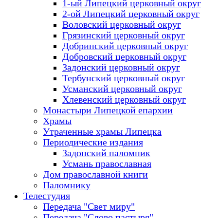
1-ый Липецкий церковный округ
2-ой Липецкий церковный округ
Воловский церковный округ
Грязинский церковный округ
Добринский церковный округ
Добровский церковный округ
Задонский церковный округ
Тербунский церковный округ
Усманский церковный округ
Хлевенский церковный округ
Монастыри Липецкой епархии
Храмы
Утраченные храмы Липецка
Периодические издания
Задонский паломник
Усмань православная
Дом православной книги
Паломнику
Телестудия
Передача "Свет миру"
Передача "Слово пастыря"