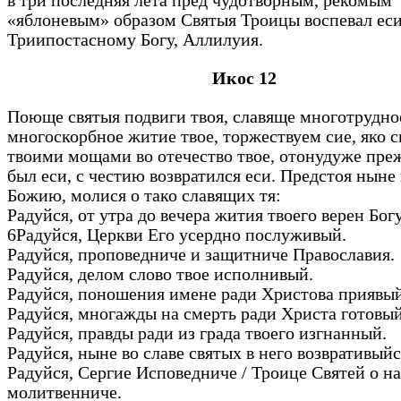
в три последняя лета пред чудотворным, рекомым
«яблоневым» образом Святыя Троицы воспевал ес
Триипостасному Богу, Аллилуия.
Икос 12
Поюще святыя подвиги твоя, славяще многотрудно
многоскорбное житие твое, торжествуем сие, яко 
твоими мощами во отечество твое, отонудуже пре
был еси, с честию возвратился еси. Предстоя ныне
Божию, молися о тако славящих тя:
Радуйся, от утра до вечера жития твоего верен Бо
6Радуйся, Церкви Его усердно послуживый.
Радуйся, проповедниче и защитниче Православия.
Радуйся, делом слово твое исполнивый.
Радуйся, поношения имене ради Христова приявы
Радуйся, многажды на смерть ради Христа готовы
Радуйся, правды ради из града твоего изгнанный.
Радуйся, ныне во славе святых в него возвративый
Радуйся, Сергие Исповедниче / Троице Святей о на
молитвенниче.