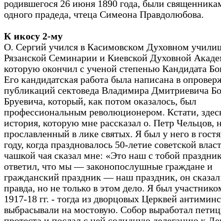
родившегося 26 июня 1890 года, были священника
одного прадеда, чтеца Симеона Правдолюбова.
К икосу 2-му
О. Сергий учился в Касимовском Духовном учили
Рязанской Семинарии и Киевской Духовной Акаде
которую окончил с ученой степенью Кандидата Бо
Его кандидатская работа была написана в опровер
публикаций сектоведа Владимира Дмитриевича Бо
Бруевича, который, как потом оказалось, был
профессиональным революционером. Кстати, здес
история, которую мне рассказал о. Петр Чельцов, 
прославленный в лике святых. Я был у него в гостя
году, когда праздновалось 50-летие советской власт
чашкой чая сказал мне: «Это наш с тобой праздник
ответил, что мы — законопослушные граждане и
гражданский праздник — наш праздник, он сказал
правда, но не только в этом дело. Я был участник
1917-18 гг. - тогда из дворцовых Церквей антимин
выбрасывали на мостовую. Собор выработал пети
протеста и послал с ней солидную делегацию к Ле