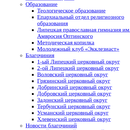
Образование
Теологическое образование
Епархиальный отдел религиозного
образования
Липецкая православная гимназия им.
Амвросия Оптинского
Методическая копилка
Молодежный клуб «Экклезиаст»
Благочиния
1-ый Липецкий церковный округ
2-ой Липецкий церковный округ
Воловский церковный округ
Грязинский церковный округ
Добринский церковный округ
Добровский церковный округ
Задонский церковный округ
Тербунский церковный округ
Усманский церковный округ
Хлевенский церковный округ
Новости благочиний