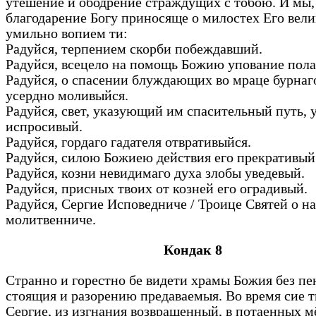
утешение и ободрение страждущих с тобою. И мы,
благодарение Богу приносяще о милостех Его вел
умильно вопием ти:
Радуйся, терпением скорби побеждавший.
Радуйся, всецело на помощь Божию упование пол
Радуйся, о спасении блуждающих во мраце бурнаг
усердно моливыйся.
Радуйся, свет, указующий им спасительный путь, у
испросивый.
Радуйся, гордаго гадателя отвративыйся.
Радуйся, силою Божиею действия его прекративы
Радуйся, козни невидимаго духа злобы уведевый.
Радуйся, присных твоих от козней его оградивый.
Радуйся, Сергие Исповедниче / Троице Святей о на
молитвенниче.
Кондак 8
Странно и горестно бе видети храмы Божия без пе
стоящия и разорению предаваемыя. Во время сие т
Сергие, из изгнания возвращенный, в потаенных м