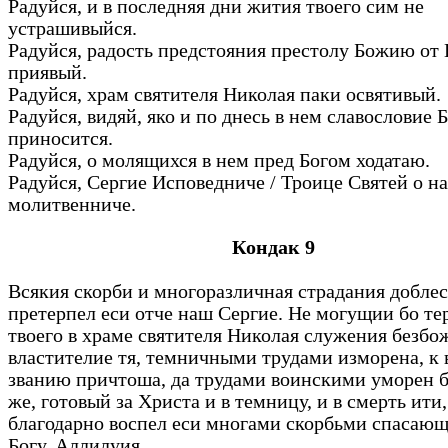
Радуйся, и в последняя дни жития твоего сим не
устрашивыйся.
Радуйся, радость предстояния престолу Божию от 
приявый.
Радуйся, храм святителя Николая паки освятивый.
Радуйся, видяй, яко и по днесь в нем славословие 
приносится.
Радуйся, о молящихся в нем пред Богом ходатаю.
Радуйся, Сергие Исповедниче / Троице Святей о на
молитвенниче.
Кондак 9
Всякия скорби и многоразличная страдания добле
претерпел еси отче наш Сергие. Не могущии бо те
твоего в храме святителя Николая служения безб
властителие тя, темничными трудами изморена, к
званию причтоша, да трудами воинскими уморен 
же, готовый за Христа и в темницу, и в смерть ити,
благодарно воспел еси многами скорбьми спасающ
Богу, Аллилуия.