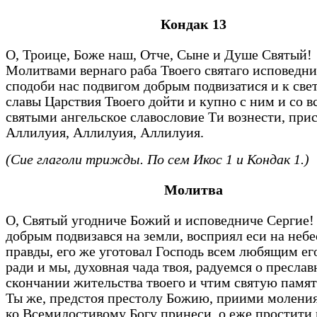
Кондак 13
О, Троице, Боже наш, Отче, Сыне и Душе Святый!
Молитвами вернаго раба Твоего святаго исповедни
сподоби нас подвигом добрым подвизатися и к све
славы Царствия Твоего дойти и купно с ним и со в
святыми ангельское славословие Ти вознести, прис
Аллилуия, Аллилуия, Аллилуия.
(Сие глаголи трижды. По сем Икос 1 и Кондак 1.)
Молитва
О, Святый угодниче Божий и исповедниче Сергие!
добрым подвизався на земли, восприял еси на небе
правды, его же уготовал Господь всем любящим его
ради и мы, духовная чада твоя, радуемся о пресла
скончании жительства твоего и чтим святую памят
Ты же, предстоя престолу Божию, приими молени
ко Всемилостивому Богу принеси, о еже простити