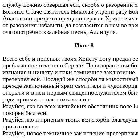
службу Божию совершал еси, скорбя о разорении 
Божиих. Обаче святитель Николай укрепи рабу Б
Анастасию презрети прещения врагов Христовых и
от разорения избавити, да возгласится в нем во вр
благопотребно хвалебная песнь, Аллилуия.
Икос 8
Всего себе и присных твоих Христу Богу предал ес
преблаженне отче наш Сергие. По возвращении бо
изгнания и нищету и паки темничное заключение
претерпел еси. Последй же сподоби тя милостивы
прежде заключенный храм святителя и чудотворца
открыти и в нем первым священнослужителем быт
ради приими от нас похвалы сия:
Радуйся, яко во всех житейских обстояниих воле 
покорен был еси.
Радуйся яко и присных твоих вся скорби благодуш
призывал еси.
Радуйся, новое темничное заключение претерпевы