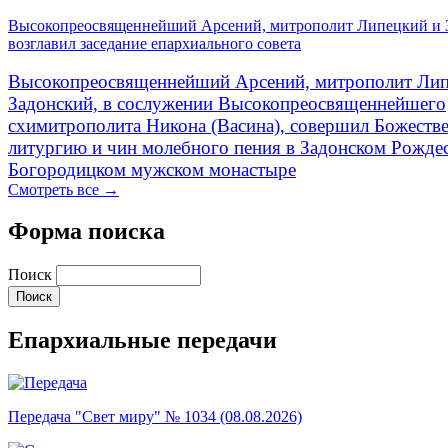
Высокопреосвященнейший Арсений, митрополит Липецкий и 
возглавил заседание епархиального совета
Высокопреосвященнейший Арсений, митрополит Лип
Задонский, в сослужении Высокопреосвященнейшего
схимитрополита Никона (Васина), совершил Божеств
литургию и чин молебного пения в Задонском Рожде
Богородицком мужском монастыре
Смотреть все →
Форма поиска
Поиск
Епархиальные передачи
Передача "Свет миру" № 1034 (08.08.2026)