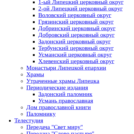
1-ый Липецкий церковный округ
2-ой Липецкий церковный округ
Воловский церковный округ
Грязинский церковный округ
Добринский церковный округ
Добровский церковный округ
Задонский церковный округ
Тербунский церковный округ
Усманский церковный округ
Хлевенский церковный округ
Монастыри Липецкой епархии
Храмы
Утраченные храмы Липецка
Периодические издания
Задонский паломник
Усмань православная
Дом православной книги
Паломнику
Телестудия
Передача "Свет миру"
Передача "Слово пастыря"