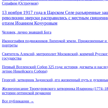
Серафим (Остроумов)
13 ноября 1917 года в Царском Селе разъяренные за
революции зверски расправились с местным священ
отцом Иоанном Кочуровым
Человек, лично знавший Бога
Иконография подвижников Липецкой земли. Прижизненные и
портреты
Святитель Алексий, митрополит Московский, кормчий Русског
государства
Первый Вселенский Собор 325 года: история, догматы и наслед
летию Никейского Собора)
Георгий, затворник Задонский, его жизненный путь и духовные
Жизнеописание Троекуровского затворника Илариона (1774–18
истории оптинской редакции
Все публикации →