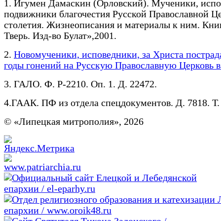
1. Игумен Дамаскин (Орловский). Мученики, исп
подвижники благочестия Русской Православной Ц
столетия. Жизнеописания и материалы к ним. Книг
Тверь. Изд-во Булат»,2001.
2.
Новомученики, исповедники, за Христа пострад
годы гонений на Русскую Православную Церковь в
3. ГАЛО. Ф. Р-2210. Оп. 1. Д. 22472.
4.ГААК. ПФ из отдела спецдокументов. Д. 7818. Т.
© «Липецкая митрополия», 2026