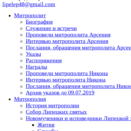
lipelep48@gmail.com
Митрополит
Биография
Служение и встречи
Проповеди митрополита Арсения
Интервью митрополита Арсения
Послания, обращения митрополита Арсе
Указы
Распоряжения
Награды
Проповеди митрополита Никона
Интервью митрополита Никона
Послания, обращения митрополита Нико
Архив указов до 09.07.2019
Митрополия
История митрополии
Собор Липецких святых
Новомученики и исповедники Липецкой 
Жития