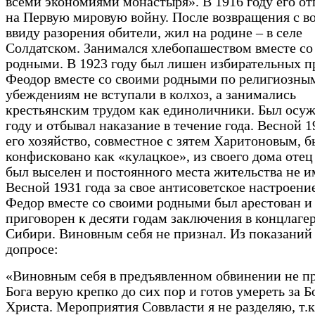
всеми экономиями монастыря». В 1916 году его о
на Первую мировую войну. После возвращения с в
ввиду разорения обители, жил на родине – в селе
Солдатском. Занимался хлебопашеством вместе со
родными. В 1923 году был лишен избирательных п
Феодор вместе со своими родными по религиозны
убеждениям не вступали в колхоз, а занимались
крестьянским трудом как единоличники. Был осуж
году и отбывал наказание в течение года. Весной 1
его хозяйство, совместное с зятем Харитоновым, 
конфисковано как «кулацкое», из своего дома оте
был выселен и постоянного места жительства не и
Весной 1931 года за свое антисоветское настроени
Федор вместе со своими родными был арестован и
приговорен к десяти годам заключения в концлагер
Сибири. Виновным себя не признал. Из показаний
допросе:
«Виновным себя в предъявленном обвинении не пр
Бога верую крепко до сих пор и готов умереть за Б
Христа. Мероприятия Соввласти я не разделяю, т.к