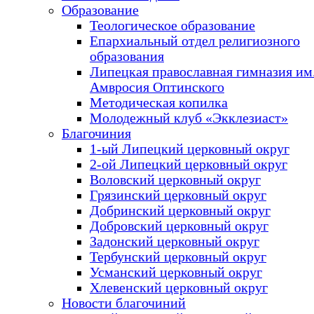
Образование
Теологическое образование
Епархиальный отдел религиозного
образования
Липецкая православная гимназия им.
Амвросия Оптинского
Методическая копилка
Молодежный клуб «Экклезиаст»
Благочиния
1-ый Липецкий церковный округ
2-ой Липецкий церковный округ
Воловский церковный округ
Грязинский церковный округ
Добринский церковный округ
Добровский церковный округ
Задонский церковный округ
Тербунский церковный округ
Усманский церковный округ
Хлевенский церковный округ
Новости благочиний