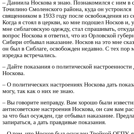
– Даниила Носкова я знаю. Познакомился с ним в 
Точилино Смоленского района, куда он устроился
священником в 1933 году после освобождения из с
Когда я стоял в церкви, ко мне подошел Носков и, 
мне сиблаговскую одежду, стал спрашивать, откуда
вопрос Носкова я ответил, что из Орловской губерн
Сибири отбывал наказание. Носков на это мне сказ
он был в Сиблаге, освобожден недавно. С тех пор 
изредка встречались.
– Дайте показания о политической настроенности
Носкова.
– О политических настроениях Носкова дать показ
могу, так как о них не знаю.
– Вы говорите неправду. Вам хорошо были извест
антисоветские настроения Носкова, он сам вам рас
за что был осужден, где отбывал наказание. Предл
запираться, а дать правдивые показания.
– О том, что Носков был осужден Тройкой ОГПУ, я