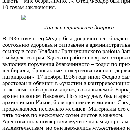
власть – мне безразлично...». Отец Феодор был пр
10 годам заключения.
Лист из протокола допроса
В 1936 году отец Федор был досрочно освобожден
состоянию здоровья и отправлен в административ
ссылку в село Колбаны Грязнухинского района За
Сибирского края. Здесь он работал в храме сторож
выполнял поручения благочинного – ходил по при
«собирал добровольные пожертвования на содерж
патриархии». 17 ноября 1936 года инок Феодор бы
арестован и обвинен в «участии в контрреволюци
повстанческой организации», возглавляемой Барн
архиепископом Иаковом. По этому делу были аре
архиепископ Иаков, 6 священников и миряне. След
продолжалось несколько месяцев. Материалы его 
пять томов по нескольку сотен листов в каждом.
Арестованных подвергали мучительным допросам
издевательствам, но они держались мужественно и