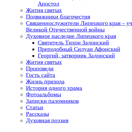
Апостол
Жития святых
Подвижники благочестия
Священнослужители Липецкого края – у
Великой Отечественной войны
Духовное наследие Липецкого края
Святитель Тихон Задонский
Преподобный Силуан Афонский
Георгий, затворник Задонский
Жития святых
Проповеди
Гость сайта
Жизнь прихода
История одного храма
Фотоальбомы
Записки паломников
Статьи
Рассказы
Духовная поэзия