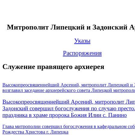
Митрополит Липецкий и Задонский А
Указы
Распоряжения
Служение правящего архиерея
Высокопреосвященнейший Арсений, митрополит Липецкий и 
возглавил заседание архиерейского совета Липецкой митропол
Высокопреосвященнейший Арсений, митрополит Лип
Задонский совершил богослужения по случаю престо
праздника в храме пророка Божия Илии с. Панино
Глава митрополии совершил богослужения в кафедральном соб
Рождества Христова г. Липецка