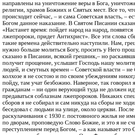
направлены на уничтожение веры в Бога, уничтож
религии, храмов Божиих и Святых мест. Все то, чт
происходит сейчас, – и сама Советская власть, – е
Богом данное наказание. В Святом Писании сказан
«Настанет время: пойдет народ на народ, появятся
лжепророки, придет Антихрист». Все эти слова сб
такие времена действительно наступили. Нам, гр
нужно больше молиться Богу, просить у Него прощ
сказано в Писании, всякий грешник,– но раскаявш
получит прощение, услышит Господь нашу молитву
людей, и смутных времен – Советской власти – не 
колхозе я не состою и по своим убеждениям никогд
пойду, там учат безбожию. Наверное, так говорил 
гражданам – ни один верующий туда не должен ид
предаваться соблазнам лжепророков. Никаких спе
сборов я не собирал и сам никуда на сборы не ходи
беседовал с людьми на улице, около церкви. После
раскулачивания с 1930 г. постоянного жилья не и
по дворам, проповедую Слово Божие, и это я не с
преступлением перед Богом, – а как называет это 