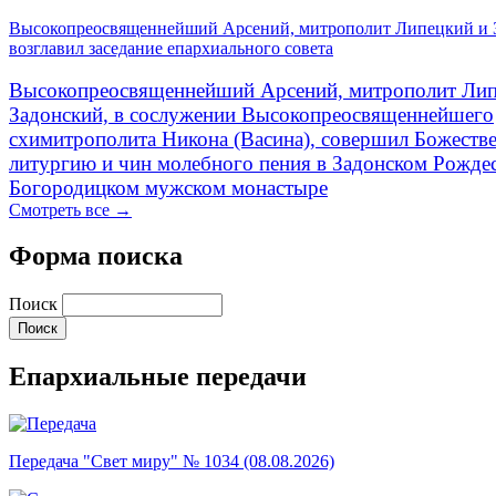
Высокопреосвященнейший Арсений, митрополит Липецкий и 
возглавил заседание епархиального совета
Высокопреосвященнейший Арсений, митрополит Лип
Задонский, в сослужении Высокопреосвященнейшего
схимитрополита Никона (Васина), совершил Божеств
литургию и чин молебного пения в Задонском Рожде
Богородицком мужском монастыре
Смотреть все →
Форма поиска
Поиск
Епархиальные передачи
Передача "Свет миру" № 1034 (08.08.2026)