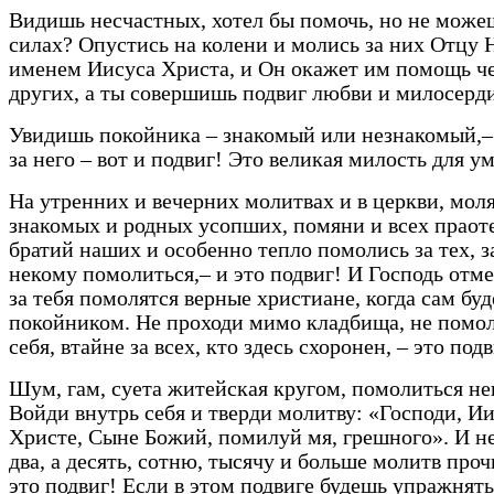
Видишь несчастных, хотел бы помочь, но не можеш
силах? Опустись на колени и молись за них Отцу
именем Иисуса Христа, и Он окажет им помощь ч
других, а ты совершишь подвиг любви и милосерди
Увидишь покойника – знакомый или незнакомый,–
за него – вот и подвиг! Это великая милость для у
На утренних и вечерних молитвах и в церкви, моля
знакомых и родных усопших, помяни и всех праоте
братий наших и особенно тепло помолись за тех, з
некому помолиться,– и это подвиг! И Господь отме
за тебя помолятся верные христиане, когда сам бу
покойником. Не проходи мимо кладбища, не помол
себя, втайне за всех, кто здесь схоронен, – это подв
Шум, гам, суета житейская кругом, помолиться не
Войди внутрь себя и тверди молитву: «Господи, И
Христе, Сыне Божий, помилуй мя, грешного». И не
два, а десять, сотню, тысячу и больше молитв проч
это подвиг! Если в этом подвиге будешь упражнять