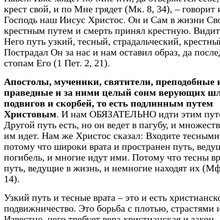
крест свой, и по Мне грядет (Мк. 8, 34), – говорит
Господь наш Иисус Христос. Он и Сам в жизни Св
крестным путем и смерть принял крестную. Видите
Него путь узкий, тесный, страдальческий, крестны
Пострадал Он за нас и нам оставил образ, да посл
стопам Его (1 Пет. 2, 21).
Апостолы, мученики, святители, преподобные 
праведные и за ними целый сонм верующих ш
подвигов и скорбей, то есть подлинным путем
Христовым
. И нам ОБЯЗАТЕЛЬНО идти этим пут
Другой путь есть, но он ведет в пагубу, и множест
им идет.
Нам же Христос сказал: Входите тесными
потому что широки врата и пространен путь, веду
погибель, и многие идут ими. Потому что тесны вр
путь, ведущие в жизнь, и немногие находят их (Мф.
14).
Узкий путь и тесные врата – это и есть христианск
подвижничество. Это борьба с плотью, страстями 
Известно, чего требует вера христианская и закон