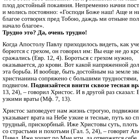
плод достойный покаяния. Непременно начни пост
и молись постоянно: «Господи Боже наш! Аще и 
благое сотворих пред Тобою, даждь ми отныне по
начало благое».
Трудно это? Да, очень трудно!
Когда Апостолу Павлу приходилось видеть, как уч
борются с грехом, он говорил им: Вы еще не до кр
сражались (Евр. 12, 4). Бороться с грехом нужно,
оказывается, до крови. Вот какой напряженной до
эта борьба. И вообще, быть достойным на земле зв
христианина сопряжено с большими трудностями,
подвигом.
Подвизайтеся внити сквозе тесная вр
13, 24), – говорил Христос. И в другой раз сказал:
узкими враты (Мф. 7, 13).
Христос заповедует нам жизнь строгую, подвижн
указывает врата на Небе узкие и тесные, путь ко 
трудный, прискорбный. Иже Христовы суть, плоть
со страстьми и похотьми (Гал. 5, 24), – говорит А
Павел. Иже хощет по Мне ити, да отвержется себе,