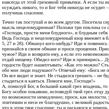
навсегда от этой греховной привычки. А если ты н
осуждать никого, то и Бог тебя никогда не осудит –
получишь спасение.
Точно так поступай и во всем другом. Посетила се
мысль нецеломудренная? Положи три поклона со 
«Господи, прости меня блудного», и блудным себя 
Ведь Господь и нецеломудренный взор вменяет в б
5, 27 и 28). Обманул кого-нибудь? Иди и повинись
признайся в своем обмане и проси прощения. При
чужое? Иди и возврати ему, а если это невозможно
отдай нищему. Обидел кого? Иди и примирись... Д
гордости будет нашептывать: «Как это можно? Ст
обо мне люди подумают?» Отвечай ему: «Бога не 
Он все видит и знает. Не стыдился грешить – не бу
стыдиться и каяться. Помоги мне, Господи!»
А, помилуй Бог, в больший какой грех впадешь, то
Богу особое покаяние, исповедуй твой грех отцу д
по возможности немедленно; проси, как милости, 
эпитимии и неси ее благодушно, с великой радость
что в этом твое спасение: ты и раскаялся и хочешь