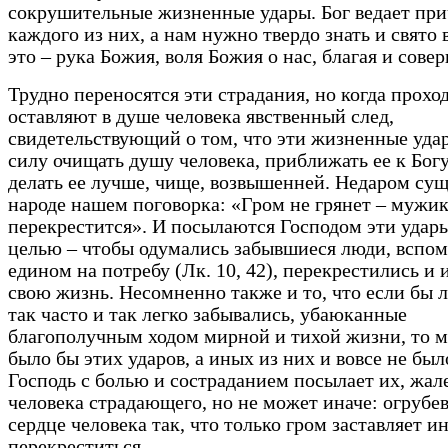
сокрушительные жизненные удары. Бог ведает пр
каждого из них, а нам нужно твердо знать и свято 
это – рука Божия, воля Божия о нас, благая и сове
Трудно переносятся эти страдания, но когда проход
оставляют в душе человека явственный след,
свидетельствующий о том, что эти жизненные уд
силу очищать душу человека, приближать ее к Богу
делать ее лучше, чище, возвышенней. Недаром сущ
народе нашем поговорка: «Гром не грянет – мужик
перекрестится». И посылаются Господом эти удары
целью – чтобы одумались забывшиеся люди, вспо
едином на потребу (Лк. 10, 42), перекрестились и
свою жизнь. Несомненно также и то, что если бы 
так часто и так легко забывались, убаюканные
благополучным ходом мирной и тихой жизни, то 
было бы этих ударов, а иных из них и вовсе не было
Господь с болью и состраданием посылает их, жал
человека страдающего, но не может иначе: огрубе
сердце человека так, что только гром заставляет и
перекреститься.