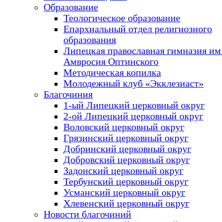
Образование
Теологическое образование
Епархиальный отдел религиозного
образования
Липецкая православная гимназия им.
Амвросия Оптинского
Методическая копилка
Молодежный клуб «Экклезиаст»
Благочиния
1-ый Липецкий церковный округ
2-ой Липецкий церковный округ
Воловский церковный округ
Грязинский церковный округ
Добринский церковный округ
Добровский церковный округ
Задонский церковный округ
Тербунский церковный округ
Усманский церковный округ
Хлевенский церковный округ
Новости благочиний