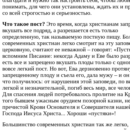
благодати и нужно так настроить себя, чтобы люби
понимать, для чего они установлены, ждать их и п
со всей строгостью и серьезностью.
Что такое пост?
Это время, когда христианам зап
вкушать все подряд, а разрешается есть только
определенную, так называемую постную пищу. Бо
современных христиан легко смотрит на эту запов
церковную, считают ее неважной – говорят: «Пуст
вспомним Писание: некогда Адаму и Еве было ра
есть все и запрещено вкушать плоды только с одног
вовсе легкий пост. Но вот, Ева дерзновенно протян
запрещенному плоду и съела его, дала мужу – и он
что получилось: от нарушения этой заповеди, по 
легкой и незначительной, погиб весь мир, все чело
Для спасения людей потребовалось пролитие на Кр
того бывшем ужасным орудием позорной казни, н
пречистой Крови Основателя и Совершителя наше
Господа Иисуса Христа... Хороши «пустяки»!
Большинство современных христиан так же легко, 