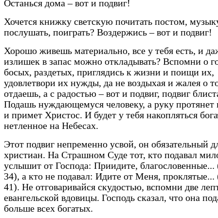
Останься дома – вот и подвиг!
Хочется книжку светскую почитать постом, музык
послушать, поиграть? Воздержись – вот и подвиг!
Хорошо живешь материально, все у тебя есть, и да
излишек в запас можно откладывать? Вспомни о г
босых, раздетых, приглядись к жизни и поищи их,
удовлетвори их нужды, да не воздыхая и жалея о т
отдаешь, а с радостью – вот и подвиг, подвиг блис
Подашь нуждающемуся человеку, а руку протянет
и примет Христос. И будет у тебя накопляться бог
нетленное на Небесах.
Этот подвиг непременно усвой, он обязательный д
христиан. На Страшном Суде тот, кто подавал ми
услышит от Господа: Приидите, благословенные... 
34), а кто не подавал: Идите от Меня, проклятые...
41). Не отговаривайся скудостью, вспомни две леп
евангельской вдовицы. Господь сказал, что она под
больше всех богатых.