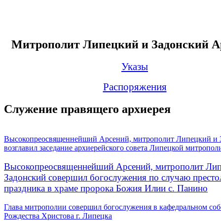
Митрополит Липецкий и Задонский А
Указы
Распоряжения
Служение правящего архиерея
Высокопреосвященнейший Арсений, митрополит Липецкий и 
возглавил заседание архиерейского совета Липецкой митропол
Высокопреосвященнейший Арсений, митрополит Лип
Задонский совершил богослужения по случаю престо
праздника в храме пророка Божия Илии с. Панино
Глава митрополии совершил богослужения в кафедральном соб
Рождества Христова г. Липецка