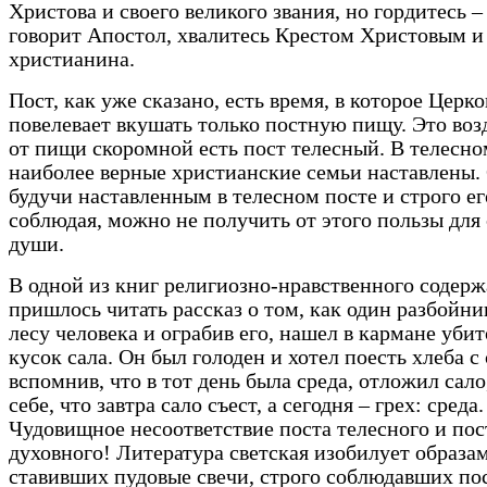
Христова и своего великого звания, но гордитесь –
говорит Апостол, хвалитесь Крестом Христовым и
христианина.
Пост, как уже сказано, есть время, в которое Церко
повелевает вкушать только постную пищу. Это во
от пищи скоромной есть пост телесный. В телесно
наиболее верные христианские семьи наставлены.
будучи наставленным в телесном посте и строго ег
соблюдая, можно не получить от этого пользы для
души.
В одной из книг религиозно-нравственного содер
пришлось читать рассказ о том, как один разбойник
лесу человека и ограбив его, нашел в кармане убит
кусок сала. Он был голоден и хотел поесть хлеба с 
вспомнив, что в тот день была среда, отложил сало
себе, что завтра сало съест, а сегодня – грех: среда.
Чудовищное несоответствие поста телесного и пос
духовного! Литература светская изобилует образа
ставивших пудовые свечи, строго соблюдавших по