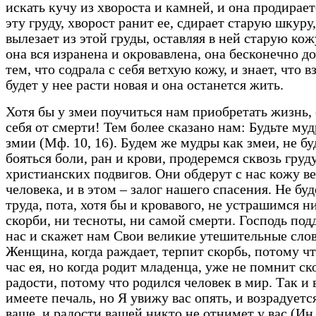
искать кучу из хвороста и камней, и она продирает
эту груду, хворост ранит ее, сдирает старую шкуру,
вылезает из этой груды, оставляя в ней старую кож
она вся изранена и окровавлена, она бесконечно д
тем, что содрала с себя ветхую кожу, и знает, что в
будет у нее расти новая и она останется жить.
Хотя бы у змеи поучиться нам приобретать жизнь, 
себя от смерти! Тем более сказано нам: Будьте муд
змии (Мф. 10, 16). Будем же мудры как змеи, не б
бояться боли, ран и крови, продеремся сквозь груд
христианских подвигов. Они обдерут с нас кожу в
человека, и в этом – залог нашего спасения. Не бу
труда, пота, хотя бы и кровавого, не устрашимся н
скорби, ни тесноты, ни самой смерти. Господь по
нас и скажет нам Свои великие утешительные слов
Женщина, когда раждает, терпит скорбь, потому ч
час ея, но когда родит младенца, уже не помнит ск
радости, потому что родился человек в мир. Так и 
имеете печаль, но Я увижу вас опять, и возрадуетс
ваше, и радости вашей никто не отнимет у вас (Ин.