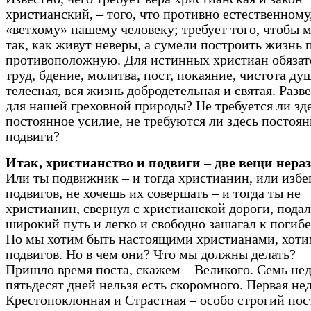
христианский, – того, что противно естественному
«ветхому» нашему человеку; требует того, чтобы 
так, как живут неверы, а сумели построить жизнь 
противоположную. Для истинных христиан обяза
труд, бдение, молитва, пост, покаяние, чистота ду
телесная, вся жизнь добродетельная и святая. Разве
для нашей греховной природы? Не требуется ли зд
постоянное усилие, не требуются ли здесь постоя
подвиги?
Итак, христианство и подвиги – две вещи нера
Или ты подвижник – и тогда христианин, или избе
подвигов, не хочешь их совершать – и тогда ты не
христианин, свернул с христианской дороги, подал
широкий путь и легко и свободно зашагал к погибе
Но мы хотим быть настоящими христианами, хоти
подвигов. Но в чем они? Что мы должны делать?
Пришло время поста, скажем – Великого. Семь нед
пятьдесят дней нельзя есть скоромного. Первая нед
Крестопоклонная и Страстная – особо строгий пост