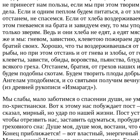
не принесет нам пользы, если мы при этом творим
дела. Если и одним пеплом будем питаться, а от зл
отстанем, не спасемся. Если от хлеба воздерживае
этом гневаемся на брата и завидуем ему, то мы уп
только зверям. Ведь и они хлеба не едят, а едят мяс
же и мы: гневом, завистию, клеветою пожираем др
братий своих. Хорошо, что ты воздерживаешься от
рыбы, но при этом отстань и от гнева и злобы, от г
клеветы, зависти, обиды, воровства, пьянства, блуд
всякого греха. Отстанем, братия, от грехов наших и
будем подобны скотам. Будем творить плоды добры
Ангелам уподобимся, и со святыми получим вечн
(из древней рукописи «Измарагд»).
Мы слабы, мало заботимся о спасении души, не у
по-христиански. Вот к этому нас побуждает пост –
сказал, мирный, но удар по нашей жизни. Пост уст
чтобы отрезвить нас, заставить одуматься, пробуди
греховного сна: Душе моя, душе моя, востани, что
Конец приближается! – вот властный, энергичный 