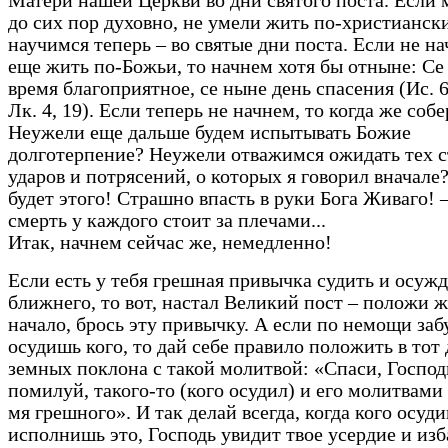
Матери нашей Церкви во дни святого поста. Если 
до сих пор духовно, не умели жить по-христиански
научимся теперь – во святые дни поста. Если не н
еще жить по-Божьи, то начнем хотя бы отныне: Се
время благоприятное, се ныне день спасения (Ис. 61
Лк. 4, 19). Если теперь не начнем, то когда же соб
Неужели еще дальше будем испытывать Божие
долготерпение? Неужели отважимся ожидать тех 
ударов и потрясений, о которых я говорил вначале
будет этого! Страшно впасть в руки Бога Живаго! –
смерть у каждого стоит за плечами...
Итак, начнем сейчас же, немедленно!
Если есть у тебя грешная привычка судить и осужд
ближнего, то вот, настал Великий пост – положи ж
начало, брось эту привычку. А если по немощи заб
осудишь кого, то дай себе правило положить в тот 
земных поклона с такой молитвой: «Спаси, Господ
помилуй, такого-то (кого осудил) и его молитвам
мя грешного». И так делай всегда, когда кого осуд
исполнишь это, Господь увидит твое усердие и изб