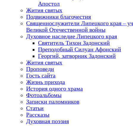
Апостол
Жития святых
Подвижники благочестия
Священнослужители Липецкого края – у
Великой Отечественной войны
Духовное наследие Липецкого края
Святитель Тихон Задонский
Преподобный Силуан Афонский
Георгий, затворник Задонский
Жития святых
Проповеди
Гость сайта
Жизнь прихода
История одного храма
Фотоальбомы
Записки паломников
Статьи
Рассказы
Духовная поэзия