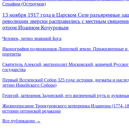
Серафим (Остроумов)
13 ноября 1917 года в Царском Селе разъяренные за
революции зверски расправились с местным священ
отцом Иоанном Кочуровым
Человек, лично знавший Бога
Иконография подвижников Липецкой земли. Прижизненные и
портреты
Святитель Алексий, митрополит Московский, кормчий Русског
государства
Первый Вселенский Собор 325 года: история, догматы и наслед
летию Никейского Собора)
Георгий, затворник Задонский, его жизненный путь и духовные
Жизнеописание Троекуровского затворника Илариона (1774–18
истории оптинской редакции
Все публикации →