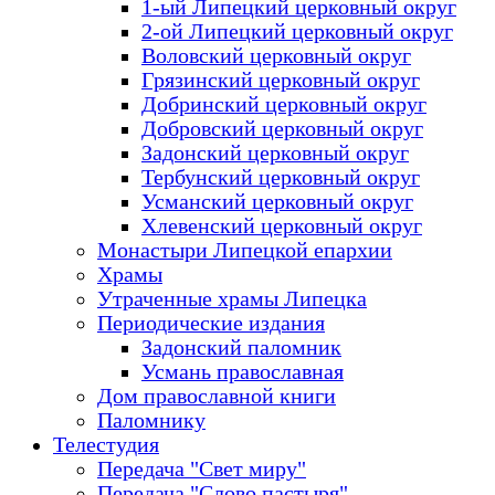
1-ый Липецкий церковный округ
2-ой Липецкий церковный округ
Воловский церковный округ
Грязинский церковный округ
Добринский церковный округ
Добровский церковный округ
Задонский церковный округ
Тербунский церковный округ
Усманский церковный округ
Хлевенский церковный округ
Монастыри Липецкой епархии
Храмы
Утраченные храмы Липецка
Периодические издания
Задонский паломник
Усмань православная
Дом православной книги
Паломнику
Телестудия
Передача "Свет миру"
Передача "Слово пастыря"