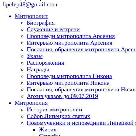
lipelep48@gmail.com
Митрополит
Биография
Служение и встречи
Проповеди митрополита Арсения
Интервью митрополита Арсения
Послания, обращения митрополита Арсе
Указы
Распоряжения
Награды
Проповеди митрополита Никона
Интервью митрополита Никона
Послания, обращения митрополита Нико
Архив указов до 09.07.2019
Митрополия
История митрополии
Собор Липецких святых
Новомученики и исповедники Липецкой 
Жития