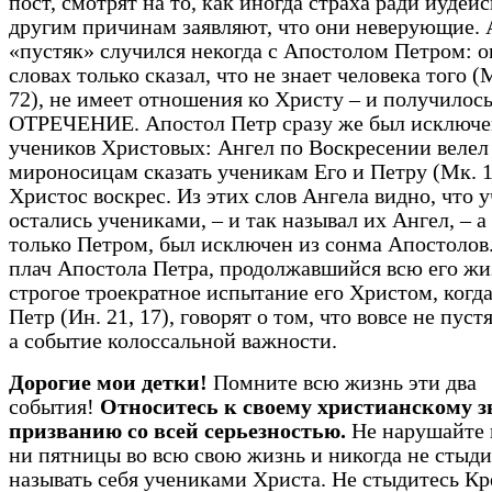
пост, смотрят на то, как иногда страха ради иудей
другим причинам заявляют, что они неверующие. 
«пустяк» случился некогда с Апостолом Петром: о
словах только сказал, что не знает человека того (
72), не имеет отношения ко Христу – и получилос
ОТРЕЧЕНИЕ. Апостол Петр сразу же был исключен
учеников Христовых: Ангел по Воскресении велел
мироносицам сказать ученикам Его и Петру (Мк. 16
Христос воскрес. Из этих слов Ангела видно, что 
остались учениками, – и так называл их Ангел, – а
только Петром, был исключен из сонма Апостолов
плач Апостола Петра, продолжавшийся всю его жи
строгое троекратное испытание его Христом, когда
Петр (Ин. 21, 17), говорят о том, что вовсе не пуст
а событие колоссальной важности.
Дорогие мои детки!
Помните всю жизнь эти два
события!
Относитесь к своему христианскому 
призванию со всей серьезностью.
Не нарушайте 
ни пятницы во всю свою жизнь и никогда не стыди
называть себя учениками Христа. Не стыдитесь Кр