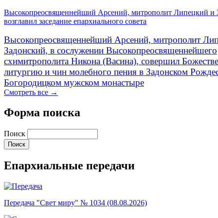
Высокопреосвященнейший Арсений, митрополит Липецкий и 
возглавил заседание епархиального совета
Высокопреосвященнейший Арсений, митрополит Лип
Задонский, в сослужении Высокопреосвященнейшего
схимитрополита Никона (Васина), совершил Божеств
литургию и чин молебного пения в Задонском Рожде
Богородицком мужском монастыре
Смотреть все →
Форма поиска
Поиск
Епархиальные передачи
Передача "Свет миру" № 1034 (08.08.2026)