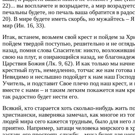
22)... вы восплачете и возрыдаете, а мир возрадуетс
печальны будете, но печаль ваша обратится в радос
20). В мире будете иметь скорбь, но мужайтесь – 
мир (Ин. 16, 33).
Итак, встанем, возьмем свой крест и пойдем за Хр
пойдем твердой поступью, решительно и не огляд
назад, помня слова Спасителя: никто, возложивши
свою на плуг, и озирающийся назад, не благонадеж
Царствия Божия (Лк. 9, 62). И как только мы начн
крестный путь, немедленно, тотчас же нам готова
Невидимо и неслышно подойдет к нам наш Господ
Учитель, и подставит Свое плечо под наш крест, и
вместе с нами – и таким легким покажется нам кре
так радостно будет нести его.
Всякий, кто старается хоть сколько-нибудь жить п
христиански, наверняка замечал, как многое из тог
людей мира сего кажется трудным, было для него л
приятно. Например, затащи человека мирского в х
заставь его простоять службу – мука будет для него