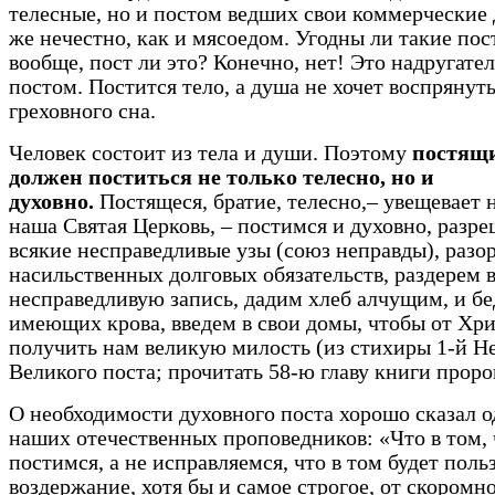
телесные, но и постом ведших свои коммерческие 
же нечестно, как и мясоедом. Угодны ли такие пос
вообще, пост ли это? Конечно, нет! Это надругате
постом. Постится тело, а душа не хочет воспрянуть
греховного сна.
Человек состоит из тела и души. Поэтому
постящ
должен поститься не только телесно, но и
духовно.
Постящеся, братие, телесно,– увещевает 
наша Святая Церковь, – постимся и духовно, разр
всякие несправедливые узы (союз неправды), разо
насильственных долговых обязательств, раздерем 
несправедливую запись, дадим хлеб алчущим, и бе
имеющих крова, введем в свои домы, чтобы от Хри
получить нам великую милость (из стихиры 1-й Н
Великого поста; прочитать 58-ю главу книги проро
О необходимости духовного поста хорошо сказал о
наших отечественных проповедников: «Что в том,
постимся, а не исправляемся, что в том будет пол
воздержание, хотя бы и самое строгое, от скоромн