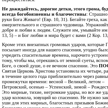
Не дожидайтесь, дорогие детки, этого грома, бу
всегда богобоязненны и благочестивы
: Страшно
руки Бога Живаго! (Евр. 10, 31). Бегайте греха, ка
омерзительного и страшного чудовища. Упражняйт
добре и любви к людям. Служите им, умывайте им
13, 5) – и Бог любви и мира будет с вами (2 Кор. 13,
Кроме этих внезапных громовых ударов, которые 
посылает иногда для нашего спасения, угодно был
учредить спасительные времена, нарочито устрое
тому, чтобы мы, отрекшись от земной суеты, вспо
Боге, о своей душе, о ее вечном спасении. Это
ПО
Святая Церковь Христова установила их четыре, 
в течение целого года приблизительно через равны
промежутки времени: весной – Великий, летом –
Петровский, осенью – Успенский, зимой – Рождес
Это мирные, тихие, негромкие удары, но все же уд
удар колокола, зовущий ко спасению. Не нужно за
уши для этих мирных, благостных призывов Божи