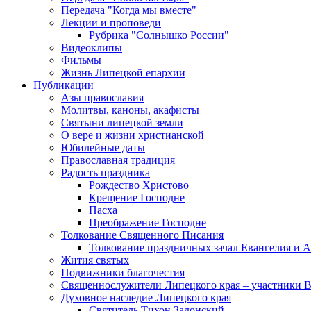
Передача "Когда мы вместе"
Лекции и проповеди
Рубрика "Солнышко России"
Видеоклипы
Фильмы
Жизнь Липецкой епархии
Публикации
Азы православия
Молитвы, каноны, акафисты
Святыни липецкой земли
О вере и жизни христианской
Юбилейные даты
Православная традиция
Радость праздника
Рождество Христово
Крещение Господне
Пасха
Преображение Господне
Толкование Священного Писания
Толкование праздничных зачал Евангелия и 
Жития святых
Подвижники благочестия
Священнослужители Липецкого края – участники 
Духовное наследие Липецкого края
Святитель Тихон Задонский