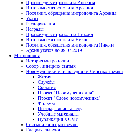
Проповеди митрополита Арсения
Интервью митрополита Арсения
Послания, обращения митрополита Арсения
Указы
Распоряжения
Награды
Проповеди митрополита Никона
Интервью митрополита Никона
Послания, обращения митрополита Никона
Архив указов до 09.07.2019
Митрополия
История митрополии
Собор Липецких святых
Новомученики и исповедники Липецкой земли
Жития
Службы
События
Проект "Новомученик дня"
Проект "Слово новомученика"
Фильмы
Пострадавшие за веру
Учебные материалы
Публикации в СМИ
Святыни липецкой земли
Елецкая епархия