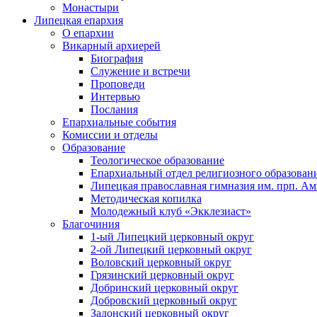
Монастыри
Липецкая епархия
О епархии
Викарный архиерей
Биография
Служение и встречи
Проповеди
Интервью
Послания
Епархиальные события
Комиссии и отделы
Образование
Теологическое образование
Епархиальный отдел религиозного образован
Липецкая православная гимназия им. прп. А
Методическая копилка
Молодежный клуб «Экклезиаст»
Благочиния
1-ый Липецкий церковный округ
2-ой Липецкий церковный округ
Воловский церковный округ
Грязинский церковный округ
Добринский церковный округ
Добровский церковный округ
Задонский церковный округ