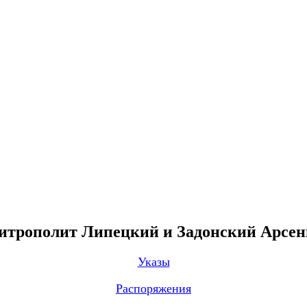
трополит Липецкий и Задонский Арсе
Указы
Распоряжения