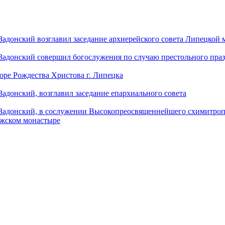
донский возглавил заседание архиерейского совета Липецкой
донский совершил богослужения по случаю престольного праз
оре Рождества Христова г. Липецка
донский, возглавил заседание епархиального совета
адонский, в сослужении Высокопреосвященнейшего схимитропо
ужском монастыре