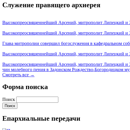
Служение правящего архиерея
Высокопреосвященнейший Арсений, митрополит Липецкий и За
Высокопреосвященнейший Арсений, митрополит Липецкий и За
Глава митрополии совершил богослужения в кафедральном соб
Высокопреосвященнейший Арсений, митрополит Липецкий и За
Высокопреосвященнейший Арсений, митрополит Липецкий и З
чин молебного пения в Задонском Рождество-Богородицком м
Смотреть все →
Форма поиска
Поиск
Епархиальные передачи