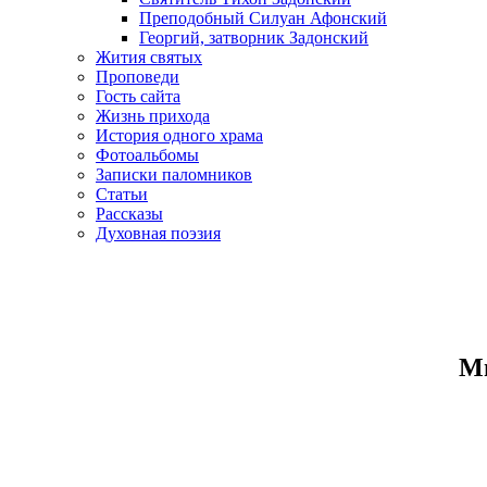
Преподобный Силуан Афонский
Георгий, затворник Задонский
Жития святых
Проповеди
Гость сайта
Жизнь прихода
История одного храма
Фотоальбомы
Записки паломников
Статьи
Рассказы
Духовная поэзия
Ми