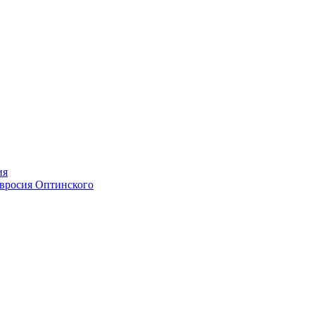
ия
мвросия Оптинского