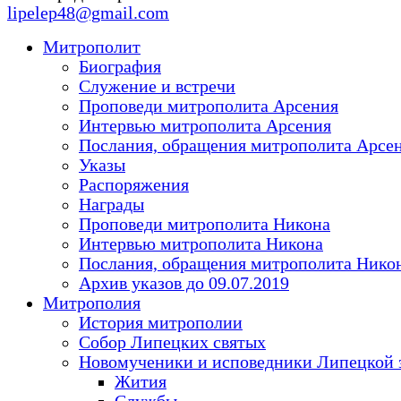
lipelep48@gmail.com
Митрополит
Биография
Служение и встречи
Проповеди митрополита Арсения
Интервью митрополита Арсения
Послания, обращения митрополита Арсе
Указы
Распоряжения
Награды
Проповеди митрополита Никона
Интервью митрополита Никона
Послания, обращения митрополита Нико
Архив указов до 09.07.2019
Митрополия
История митрополии
Собор Липецких святых
Новомученики и исповедники Липецкой 
Жития