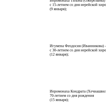
Иеромонаха Тихона (Ожерельева)
с 15-летием со дня иерейской хир
(9 января);
Игумена Феодосия (Иванникова) 
с 30-летием со дня иерейской хир
(12 января);
Иеромонаха Кондрата (Хечиашвил
70-летием со дня рождения
(15 января);