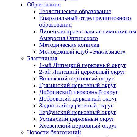
Образование
Теологическое образование
Епархиальный отдел религиозного
образования
Липецкая православная гимназия им.
Амвросия Оптинского
Методическая копилка
Молодежный клуб «Экклезиаст»
Благочиния
1-ый Липецкий церковный округ
2-ой Липецкий церковный округ
Воловский церковный округ
Грязинский церковный округ
Добринский церковный округ
Добровский церковный округ
Задонский церковный округ
Тербунский церковный округ
Усманский церковный округ
Хлевенский церковный округ
Новости благочиний