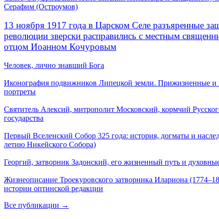
Серафим (Остроумов)
13 ноября 1917 года в Царском Селе разъяренные за
революции зверски расправились с местным священ
отцом Иоанном Кочуровым
Человек, лично знавший Бога
Иконография подвижников Липецкой земли. Прижизненные и
портреты
Святитель Алексий, митрополит Московский, кормчий Русског
государства
Первый Вселенский Собор 325 года: история, догматы и наслед
летию Никейского Собора)
Георгий, затворник Задонский, его жизненный путь и духовные
Жизнеописание Троекуровского затворника Илариона (1774–18
истории оптинской редакции
Все публикации →