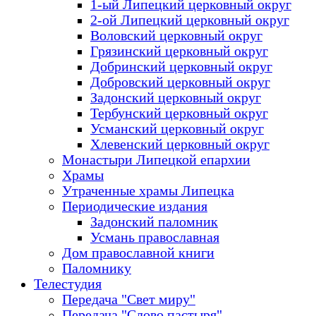
1-ый Липецкий церковный округ
2-ой Липецкий церковный округ
Воловский церковный округ
Грязинский церковный округ
Добринский церковный округ
Добровский церковный округ
Задонский церковный округ
Тербунский церковный округ
Усманский церковный округ
Хлевенский церковный округ
Монастыри Липецкой епархии
Храмы
Утраченные храмы Липецка
Периодические издания
Задонский паломник
Усмань православная
Дом православной книги
Паломнику
Телестудия
Передача "Свет миру"
Передача "Слово пастыря"