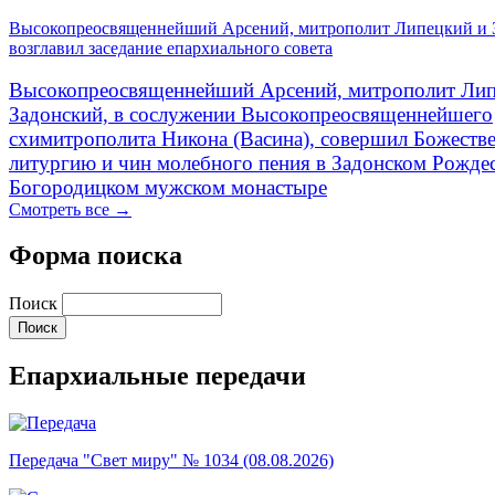
Высокопреосвященнейший Арсений, митрополит Липецкий и 
возглавил заседание епархиального совета
Высокопреосвященнейший Арсений, митрополит Лип
Задонский, в сослужении Высокопреосвященнейшего
схимитрополита Никона (Васина), совершил Божеств
литургию и чин молебного пения в Задонском Рожде
Богородицком мужском монастыре
Смотреть все →
Форма поиска
Поиск
Епархиальные передачи
Передача "Свет миру" № 1034 (08.08.2026)