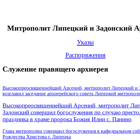
Митрополит Липецкий и Задонский А
Указы
Распоряжения
Служение правящего архиерея
Высокопреосвященнейший Арсений, митрополит Липецкий и 
возглавил заседание архиерейского совета Липецкой митропол
Высокопреосвященнейший Арсений, митрополит Лип
Задонский совершил богослужения по случаю престо
праздника в храме пророка Божия Илии с. Панино
Глава митрополии совершил богослужения в кафедральном соб
Рождества Христова г. Липецка