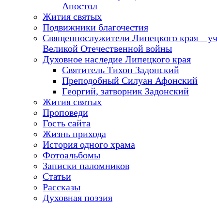
Апостол
Жития святых
Подвижники благочестия
Священнослужители Липецкого края – у
Великой Отечественной войны
Духовное наследие Липецкого края
Святитель Тихон Задонский
Преподобный Силуан Афонский
Георгий, затворник Задонский
Жития святых
Проповеди
Гость сайта
Жизнь прихода
История одного храма
Фотоальбомы
Записки паломников
Статьи
Рассказы
Духовная поэзия