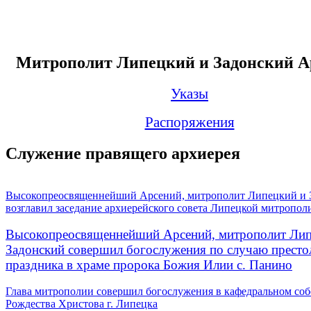
Митрополит Липецкий и Задонский А
Указы
Распоряжения
Служение правящего архиерея
Высокопреосвященнейший Арсений, митрополит Липецкий и 
возглавил заседание архиерейского совета Липецкой митропол
Высокопреосвященнейший Арсений, митрополит Лип
Задонский совершил богослужения по случаю престо
праздника в храме пророка Божия Илии с. Панино
Глава митрополии совершил богослужения в кафедральном соб
Рождества Христова г. Липецка