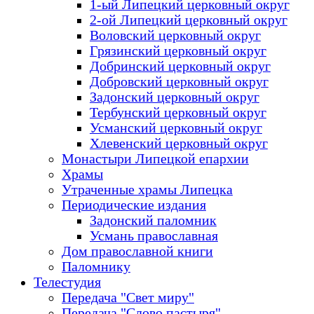
1-ый Липецкий церковный округ
2-ой Липецкий церковный округ
Воловский церковный округ
Грязинский церковный округ
Добринский церковный округ
Добровский церковный округ
Задонский церковный округ
Тербунский церковный округ
Усманский церковный округ
Хлевенский церковный округ
Монастыри Липецкой епархии
Храмы
Утраченные храмы Липецка
Периодические издания
Задонский паломник
Усмань православная
Дом православной книги
Паломнику
Телестудия
Передача "Свет миру"
Передача "Слово пастыря"