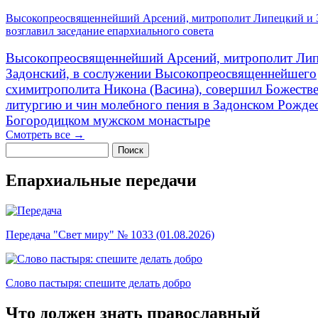
Высокопреосвященнейший Арсений, митрополит Липецкий и 
возглавил заседание епархиального совета
Высокопреосвященнейший Арсений, митрополит Лип
Задонский, в сослужении Высокопреосвященнейшего
схимитрополита Никона (Васина), совершил Божеств
литургию и чин молебного пения в Задонском Рожде
Богородицком мужском монастыре
Смотреть все →
Поиск
Форма поиска
Епархиальные передачи
Передача "Свет миру" № 1033 (01.08.2026)
Слово пастыря: спешите делать добро
Что должен знать православный