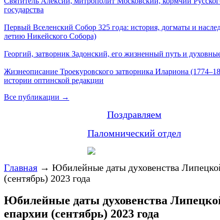
Святитель Алексий, митрополит Московский, кормчий Русског
государства
Первый Вселенский Собор 325 года: история, догматы и наслед
летию Никейского Собора)
Георгий, затворник Задонский, его жизненный путь и духовные
Жизнеописание Троекуровского затворника Илариона (1774–18
истории оптинской редакции
Все публикации →
Поздравляем
Паломнический отдел
Главная
→
Юбилейные даты духовенства Липецко
(сентябрь) 2023 года
Юбилейные даты духовенства Липецко
епархии (сентябрь) 2023 года