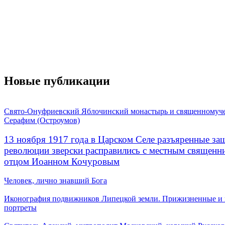
Новые публикации
Свято-Онуфриевский Яблочинский монастырь и священномуч
Серафим (Остроумов)
13 ноября 1917 года в Царском Селе разъяренные за
революции зверски расправились с местным священ
отцом Иоанном Кочуровым
Человек, лично знавший Бога
Иконография подвижников Липецкой земли. Прижизненные и
портреты