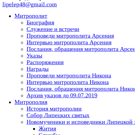
lipelep48@gmail.com
Митрополит
Биография
Служение и встречи
Проповеди митрополита Арсения
Интервью митрополита Арсения
Послания, обращения митрополита Арсе
Указы
Распоряжения
Награды
Проповеди митрополита Никона
Интервью митрополита Никона
Послания, обращения митрополита Нико
Архив указов до 09.07.2019
Митрополия
История митрополии
Собор Липецких святых
Новомученики и исповедники Липецкой 
Жития