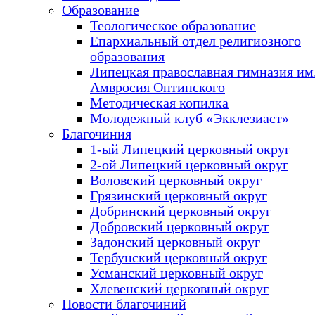
Образование
Теологическое образование
Епархиальный отдел религиозного
образования
Липецкая православная гимназия им.
Амвросия Оптинского
Методическая копилка
Молодежный клуб «Экклезиаст»
Благочиния
1-ый Липецкий церковный округ
2-ой Липецкий церковный округ
Воловский церковный округ
Грязинский церковный округ
Добринский церковный округ
Добровский церковный округ
Задонский церковный округ
Тербунский церковный округ
Усманский церковный округ
Хлевенский церковный округ
Новости благочиний