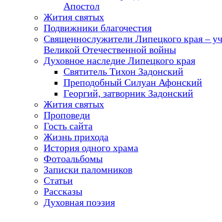
Апостол
Жития святых
Подвижники благочестия
Священнослужители Липецкого края – у
Великой Отечественной войны
Духовное наследие Липецкого края
Святитель Тихон Задонский
Преподобный Силуан Афонский
Георгий, затворник Задонский
Жития святых
Проповеди
Гость сайта
Жизнь прихода
История одного храма
Фотоальбомы
Записки паломников
Статьи
Рассказы
Духовная поэзия