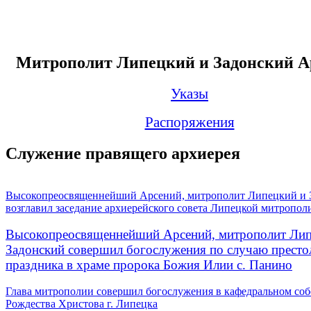
Митрополит Липецкий и Задонский А
Указы
Распоряжения
Служение правящего архиерея
Высокопреосвященнейший Арсений, митрополит Липецкий и 
возглавил заседание архиерейского совета Липецкой митропол
Высокопреосвященнейший Арсений, митрополит Лип
Задонский совершил богослужения по случаю престо
праздника в храме пророка Божия Илии с. Панино
Глава митрополии совершил богослужения в кафедральном соб
Рождества Христова г. Липецка