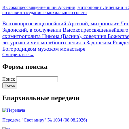
Высокопреосвященнейший Арсений, митрополит Липецкий и 
возглавил заседание епархиального совета
Высокопреосвященнейший Арсений, митрополит Лип
Задонский, в сослужении Высокопреосвященнейшего
схимитрополита Никона (Васина), совершил Божеств
литургию и чин молебного пения в Задонском Рожде
Богородицком мужском монастыре
Смотреть все →
Форма поиска
Поиск
Епархиальные передачи
Передача "Свет миру" № 1034 (08.08.2026)