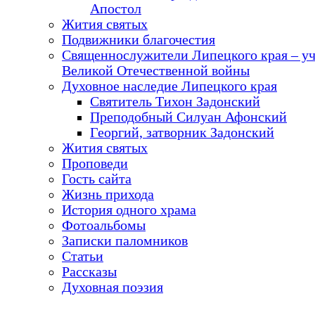
Апостол
Жития святых
Подвижники благочестия
Священнослужители Липецкого края – у
Великой Отечественной войны
Духовное наследие Липецкого края
Святитель Тихон Задонский
Преподобный Силуан Афонский
Георгий, затворник Задонский
Жития святых
Проповеди
Гость сайта
Жизнь прихода
История одного храма
Фотоальбомы
Записки паломников
Статьи
Рассказы
Духовная поэзия