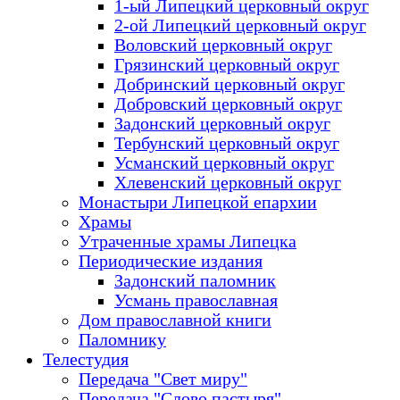
1-ый Липецкий церковный округ
2-ой Липецкий церковный округ
Воловский церковный округ
Грязинский церковный округ
Добринский церковный округ
Добровский церковный округ
Задонский церковный округ
Тербунский церковный округ
Усманский церковный округ
Хлевенский церковный округ
Монастыри Липецкой епархии
Храмы
Утраченные храмы Липецка
Периодические издания
Задонский паломник
Усмань православная
Дом православной книги
Паломнику
Телестудия
Передача "Свет миру"
Передача "Слово пастыря"