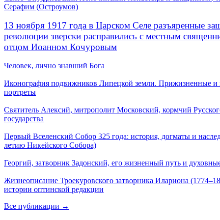
Серафим (Остроумов)
13 ноября 1917 года в Царском Селе разъяренные за
революции зверски расправились с местным священ
отцом Иоанном Кочуровым
Человек, лично знавший Бога
Иконография подвижников Липецкой земли. Прижизненные и
портреты
Святитель Алексий, митрополит Московский, кормчий Русског
государства
Первый Вселенский Собор 325 года: история, догматы и наслед
летию Никейского Собора)
Георгий, затворник Задонский, его жизненный путь и духовные
Жизнеописание Троекуровского затворника Илариона (1774–18
истории оптинской редакции
Все публикации →