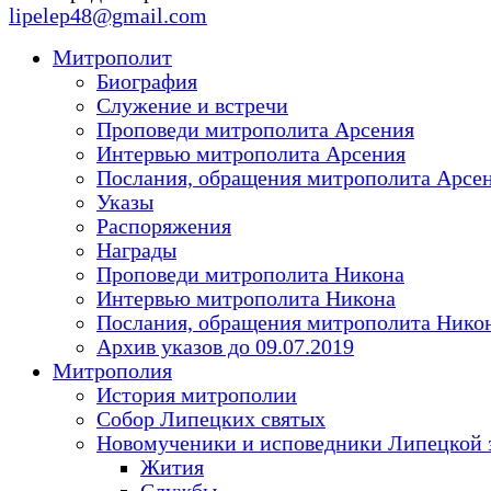
lipelep48@gmail.com
Митрополит
Биография
Служение и встречи
Проповеди митрополита Арсения
Интервью митрополита Арсения
Послания, обращения митрополита Арсе
Указы
Распоряжения
Награды
Проповеди митрополита Никона
Интервью митрополита Никона
Послания, обращения митрополита Нико
Архив указов до 09.07.2019
Митрополия
История митрополии
Собор Липецких святых
Новомученики и исповедники Липецкой 
Жития