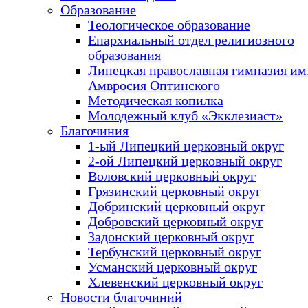
Образование
Теологическое образование
Епархиальный отдел религиозного
образования
Липецкая православная гимназия им.
Амвросия Оптинского
Методическая копилка
Молодежный клуб «Экклезиаст»
Благочиния
1-ый Липецкий церковный округ
2-ой Липецкий церковный округ
Воловский церковный округ
Грязинский церковный округ
Добринский церковный округ
Добровский церковный округ
Задонский церковный округ
Тербунский церковный округ
Усманский церковный округ
Хлевенский церковный округ
Новости благочиний