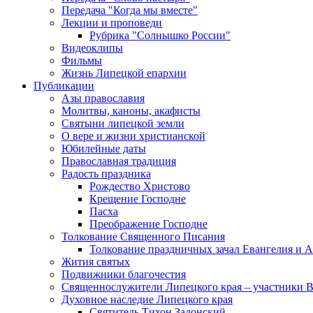
Передача "Когда мы вместе"
Лекции и проповеди
Рубрика "Солнышко России"
Видеоклипы
Фильмы
Жизнь Липецкой епархии
Публикации
Азы православия
Молитвы, каноны, акафисты
Святыни липецкой земли
О вере и жизни христианской
Юбилейные даты
Православная традиция
Радость праздника
Рождество Христово
Крещение Господне
Пасха
Преображение Господне
Толкование Священного Писания
Толкование праздничных зачал Евангелия и 
Жития святых
Подвижники благочестия
Священнослужители Липецкого края – участники 
Духовное наследие Липецкого края
Святитель Тихон Задонский