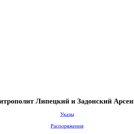
трополит Липецкий и Задонский Арсе
Указы
Распоряжения