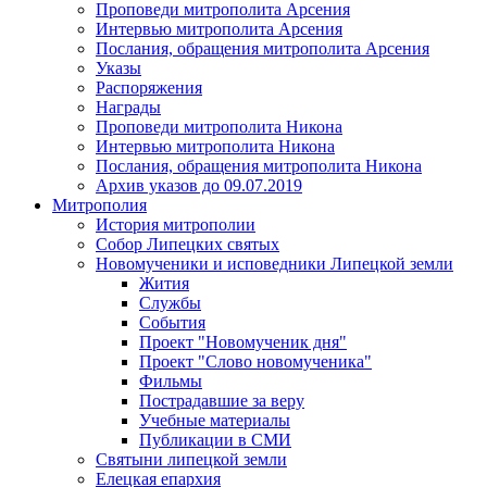
Проповеди митрополита Арсения
Интервью митрополита Арсения
Послания, обращения митрополита Арсения
Указы
Распоряжения
Награды
Проповеди митрополита Никона
Интервью митрополита Никона
Послания, обращения митрополита Никона
Архив указов до 09.07.2019
Митрополия
История митрополии
Собор Липецких святых
Новомученики и исповедники Липецкой земли
Жития
Службы
События
Проект "Новомученик дня"
Проект "Слово новомученика"
Фильмы
Пострадавшие за веру
Учебные материалы
Публикации в СМИ
Святыни липецкой земли
Елецкая епархия