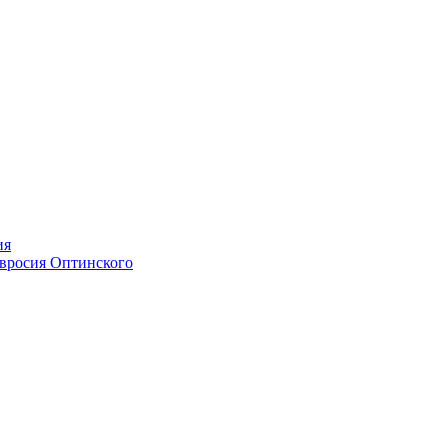
ия
мвросия Оптинского