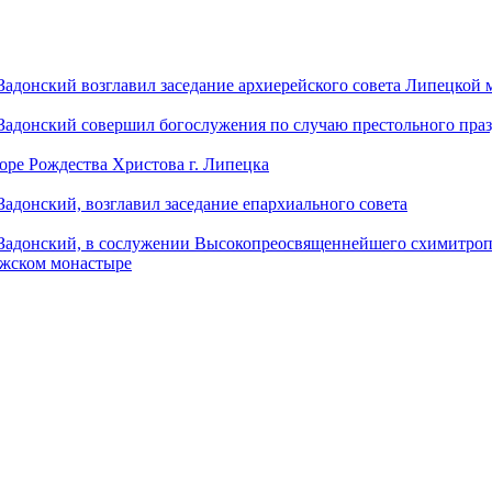
донский возглавил заседание архиерейского совета Липецкой
донский совершил богослужения по случаю престольного праз
оре Рождества Христова г. Липецка
донский, возглавил заседание епархиального совета
адонский, в сослужении Высокопреосвященнейшего схимитропо
ужском монастыре