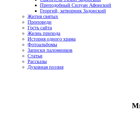
Преподобный Силуан Афонский
Георгий, затворник Задонский
Жития святых
Проповеди
Гость сайта
Жизнь прихода
История одного храма
Фотоальбомы
Записки паломников
Статьи
Рассказы
Духовная поэзия
Ми