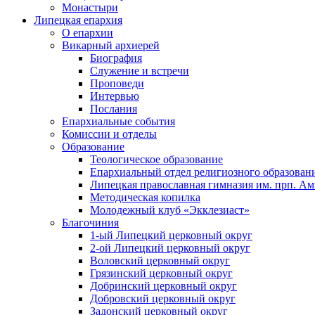
Монастыри
Липецкая епархия
О епархии
Викарный архиерей
Биография
Служение и встречи
Проповеди
Интервью
Послания
Епархиальные события
Комиссии и отделы
Образование
Теологическое образование
Епархиальный отдел религиозного образован
Липецкая православная гимназия им. прп. А
Методическая копилка
Молодежный клуб «Экклезиаст»
Благочиния
1-ый Липецкий церковный округ
2-ой Липецкий церковный округ
Воловский церковный округ
Грязинский церковный округ
Добринский церковный округ
Добровский церковный округ
Задонский церковный округ