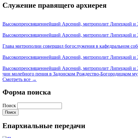
Служение правящего архиерея
Высокопреосвященнейший Арсений, митрополит Липецкий и За
Высокопреосвященнейший Арсений, митрополит Липецкий и За
Глава митрополии совершил богослужения в кафедральном соб
Высокопреосвященнейший Арсений, митрополит Липецкий и За
Высокопреосвященнейший Арсений, митрополит Липецкий и З
чин молебного пения в Задонском Рождество-Богородицком м
Смотреть все →
Форма поиска
Поиск
Епархиальные передачи