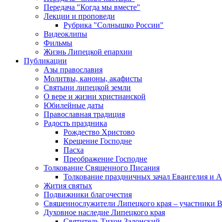
Передача "Когда мы вместе"
Лекции и проповеди
Рубрика "Солнышко России"
Видеоклипы
Фильмы
Жизнь Липецкой епархии
Публикации
Азы православия
Молитвы, каноны, акафисты
Святыни липецкой земли
О вере и жизни христианской
Юбилейные даты
Православная традиция
Радость праздника
Рождество Христово
Крещение Господне
Пасха
Преображение Господне
Толкование Священного Писания
Толкование праздничных зачал Евангелия и 
Жития святых
Подвижники благочестия
Священнослужители Липецкого края – участники 
Духовное наследие Липецкого края
Святитель Тихон Задонский