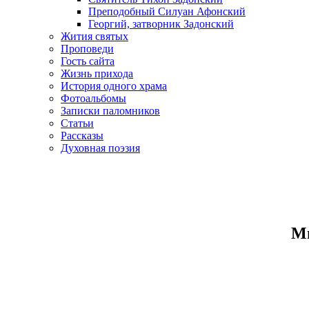
Преподобный Силуан Афонский
Георгий, затворник Задонский
Жития святых
Проповеди
Гость сайта
Жизнь прихода
История одного храма
Фотоальбомы
Записки паломников
Статьи
Рассказы
Духовная поэзия
Ми