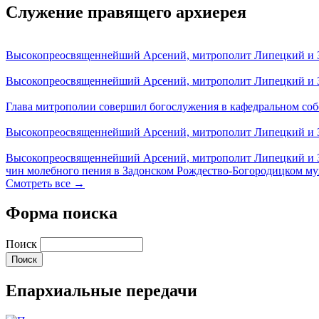
Служение правящего архиерея
Высокопреосвященнейший Арсений, митрополит Липецкий и За
Высокопреосвященнейший Арсений, митрополит Липецкий и За
Глава митрополии совершил богослужения в кафедральном соб
Высокопреосвященнейший Арсений, митрополит Липецкий и За
Высокопреосвященнейший Арсений, митрополит Липецкий и З
чин молебного пения в Задонском Рождество-Богородицком м
Смотреть все →
Форма поиска
Поиск
Епархиальные передачи