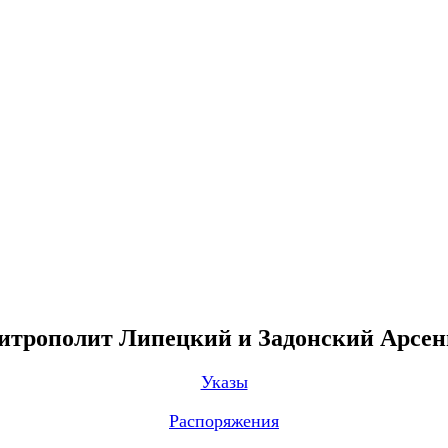
трополит Липецкий и Задонский Арсе
Указы
Распоряжения