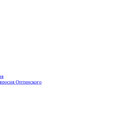
ия
мвросия Оптинского