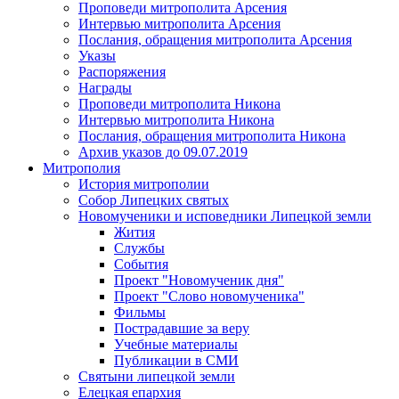
Проповеди митрополита Арсения
Интервью митрополита Арсения
Послания, обращения митрополита Арсения
Указы
Распоряжения
Награды
Проповеди митрополита Никона
Интервью митрополита Никона
Послания, обращения митрополита Никона
Архив указов до 09.07.2019
Митрополия
История митрополии
Собор Липецких святых
Новомученики и исповедники Липецкой земли
Жития
Службы
События
Проект "Новомученик дня"
Проект "Слово новомученика"
Фильмы
Пострадавшие за веру
Учебные материалы
Публикации в СМИ
Святыни липецкой земли
Елецкая епархия