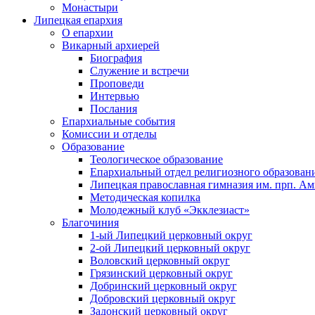
Монастыри
Липецкая епархия
О епархии
Викарный архиерей
Биография
Служение и встречи
Проповеди
Интервью
Послания
Епархиальные события
Комиссии и отделы
Образование
Теологическое образование
Епархиальный отдел религиозного образован
Липецкая православная гимназия им. прп. А
Методическая копилка
Молодежный клуб «Экклезиаст»
Благочиния
1-ый Липецкий церковный округ
2-ой Липецкий церковный округ
Воловский церковный округ
Грязинский церковный округ
Добринский церковный округ
Добровский церковный округ
Задонский церковный округ