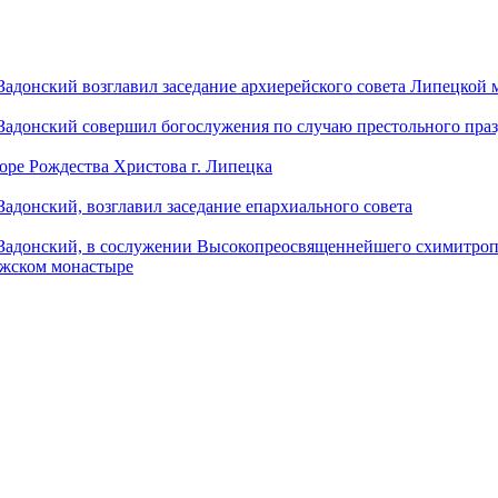
донский возглавил заседание архиерейского совета Липецкой
донский совершил богослужения по случаю престольного праз
оре Рождества Христова г. Липецка
донский, возглавил заседание епархиального совета
адонский, в сослужении Высокопреосвященнейшего схимитропо
ужском монастыре