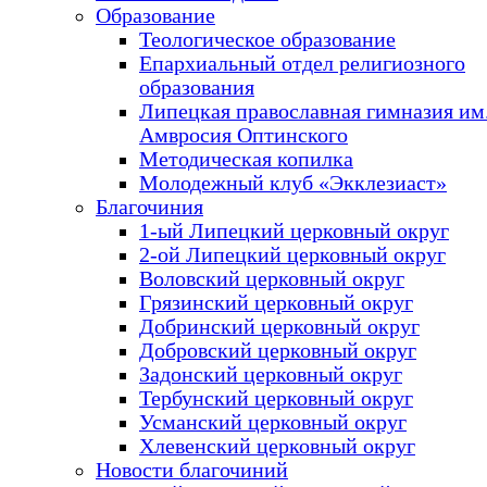
Образование
Теологическое образование
Епархиальный отдел религиозного
образования
Липецкая православная гимназия им.
Амвросия Оптинского
Методическая копилка
Молодежный клуб «Экклезиаст»
Благочиния
1-ый Липецкий церковный округ
2-ой Липецкий церковный округ
Воловский церковный округ
Грязинский церковный округ
Добринский церковный округ
Добровский церковный округ
Задонский церковный округ
Тербунский церковный округ
Усманский церковный округ
Хлевенский церковный округ
Новости благочиний