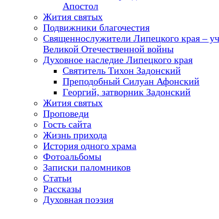
Апостол
Жития святых
Подвижники благочестия
Священнослужители Липецкого края – у
Великой Отечественной войны
Духовное наследие Липецкого края
Святитель Тихон Задонский
Преподобный Силуан Афонский
Георгий, затворник Задонский
Жития святых
Проповеди
Гость сайта
Жизнь прихода
История одного храма
Фотоальбомы
Записки паломников
Статьи
Рассказы
Духовная поэзия