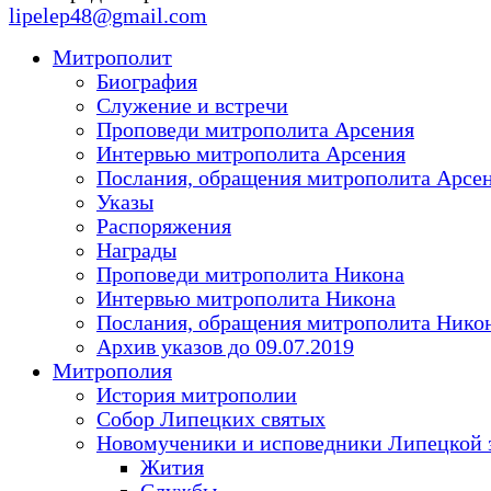
lipelep48@gmail.com
Митрополит
Биография
Служение и встречи
Проповеди митрополита Арсения
Интервью митрополита Арсения
Послания, обращения митрополита Арсе
Указы
Распоряжения
Награды
Проповеди митрополита Никона
Интервью митрополита Никона
Послания, обращения митрополита Нико
Архив указов до 09.07.2019
Митрополия
История митрополии
Собор Липецких святых
Новомученики и исповедники Липецкой 
Жития