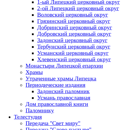
1-ый Липецкий церковный округ
2-ой Липецкий церковный округ
Воловский церковный округ
Грязинский церковный округ
Добринский церковный округ
Добровский церковный округ
Задонский церковный округ
Тербунский церковный округ
Усманский церковный округ
Хлевенский церковный округ
Монастыри Липецкой епархии
Храмы
Утраченные храмы Липецка
Периодические издания
Задонский паломник
Усмань православная
Дом православной книги
Паломнику
Телестудия
Передача "Свет миру"
Передача "Слово пастыря"