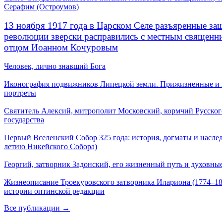
Серафим (Остроумов)
13 ноября 1917 года в Царском Селе разъяренные за
революции зверски расправились с местным священ
отцом Иоанном Кочуровым
Человек, лично знавший Бога
Иконография подвижников Липецкой земли. Прижизненные и
портреты
Святитель Алексий, митрополит Московский, кормчий Русског
государства
Первый Вселенский Собор 325 года: история, догматы и наслед
летию Никейского Собора)
Георгий, затворник Задонский, его жизненный путь и духовные
Жизнеописание Троекуровского затворника Илариона (1774–18
истории оптинской редакции
Все публикации →