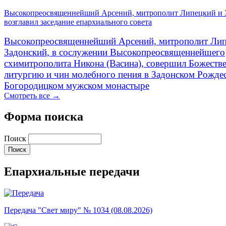
Высокопреосвященнейший Арсений, митрополит Липецкий и 
возглавил заседание епархиального совета
Высокопреосвященнейший Арсений, митрополит Лип
Задонский, в сослужении Высокопреосвященнейшего
схимитрополита Никона (Васина), совершил Божеств
литургию и чин молебного пения в Задонском Рожде
Богородицком мужском монастыре
Смотреть все →
Форма поиска
Поиск
Епархиальные передачи
Передача "Свет миру" № 1034 (08.08.2026)