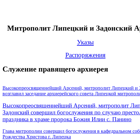
Митрополит Липецкий и Задонский А
Указы
Распоряжения
Служение правящего архиерея
Высокопреосвященнейший Арсений, митрополит Липецкий и 
возглавил заседание архиерейского совета Липецкой митропол
Высокопреосвященнейший Арсений, митрополит Лип
Задонский совершил богослужения по случаю престо
праздника в храме пророка Божия Илии с. Панино
Глава митрополии совершил богослужения в кафедральном соб
Рождества Христова г. Липецка