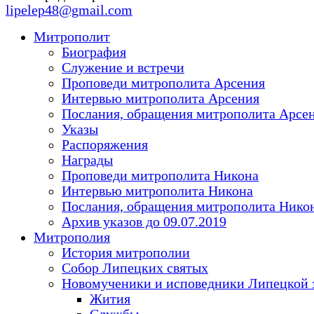
lipelep48@gmail.com
Митрополит
Биография
Служение и встречи
Проповеди митрополита Арсения
Интервью митрополита Арсения
Послания, обращения митрополита Арсе
Указы
Распоряжения
Награды
Проповеди митрополита Никона
Интервью митрополита Никона
Послания, обращения митрополита Нико
Архив указов до 09.07.2019
Митрополия
История митрополии
Собор Липецких святых
Новомученики и исповедники Липецкой 
Жития