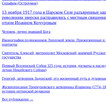
Серафим (Остроумов)
13 ноября 1917 года в Царском Селе разъяренные за
революции зверски расправились с местным священ
отцом Иоанном Кочуровым
Человек, лично знавший Бога
Иконография подвижников Липецкой земли. Прижизненные и
портреты
Святитель Алексий, митрополит Московский, кормчий Русског
государства
Первый Вселенский Собор 325 года: история, догматы и наслед
летию Никейского Собора)
Георгий, затворник Задонский, его жизненный путь и духовные
Жизнеописание Троекуровского затворника Илариона (1774–18
истории оптинской редакции
Все публикации →