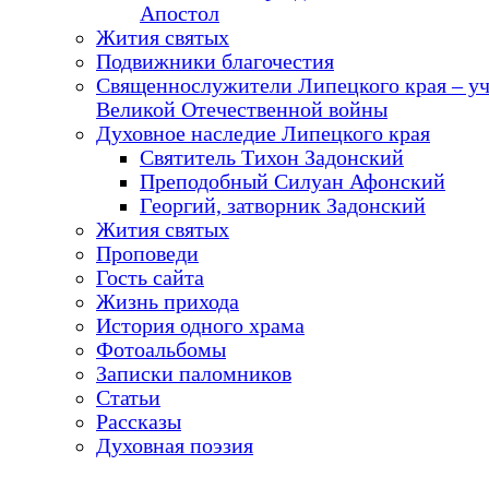
Апостол
Жития святых
Подвижники благочестия
Священнослужители Липецкого края – у
Великой Отечественной войны
Духовное наследие Липецкого края
Святитель Тихон Задонский
Преподобный Силуан Афонский
Георгий, затворник Задонский
Жития святых
Проповеди
Гость сайта
Жизнь прихода
История одного храма
Фотоальбомы
Записки паломников
Статьи
Рассказы
Духовная поэзия