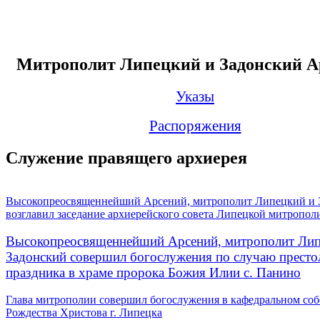
Митрополит Липецкий и Задонский А
Указы
Распоряжения
Служение правящего архиерея
Высокопреосвященнейший Арсений, митрополит Липецкий и 
возглавил заседание архиерейского совета Липецкой митропол
Высокопреосвященнейший Арсений, митрополит Лип
Задонский совершил богослужения по случаю престо
праздника в храме пророка Божия Илии с. Панино
Глава митрополии совершил богослужения в кафедральном соб
Рождества Христова г. Липецка