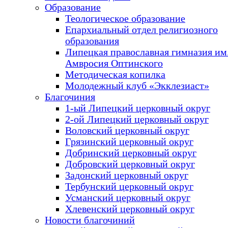
Образование
Теологическое образование
Епархиальный отдел религиозного
образования
Липецкая православная гимназия им.
Амвросия Оптинского
Методическая копилка
Молодежный клуб «Экклезиаст»
Благочиния
1-ый Липецкий церковный округ
2-ой Липецкий церковный округ
Воловский церковный округ
Грязинский церковный округ
Добринский церковный округ
Добровский церковный округ
Задонский церковный округ
Тербунский церковный округ
Усманский церковный округ
Хлевенский церковный округ
Новости благочиний