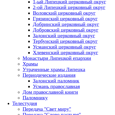
1-ый Липецкий церковный округ
2-ой Липецкий церковный округ
Воловский церковный округ
Грязинский церковный округ
Добринский церковный округ
Добровский церковный округ
Задонский церковный округ
Тербунский церковный округ
Усманский церковный округ
Хлевенский церковный округ
Монастыри Липецкой епархии
Храмы
Утраченные храмы Липецка
Периодические издания
Задонский паломник
Усмань православная
Дом православной книги
Паломнику
Телестудия
Передача "Свет миру"
Передача "Слово пастыря"