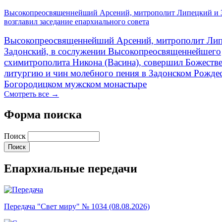
Высокопреосвященнейший Арсений, митрополит Липецкий и 
возглавил заседание епархиального совета
Высокопреосвященнейший Арсений, митрополит Лип
Задонский, в сослужении Высокопреосвященнейшего
схимитрополита Никона (Васина), совершил Божеств
литургию и чин молебного пения в Задонском Рожде
Богородицком мужском монастыре
Смотреть все →
Форма поиска
Поиск
Епархиальные передачи
Передача "Свет миру" № 1034 (08.08.2026)