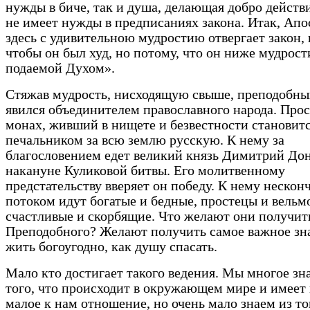
нужды в биче, так и душа, делающая добро действ
не имеет нужды в предписаниях закона. Итак, Апо
здесь с удивительною мудростию отвергает закон, 
чтобы он был худ, но потому, что он ниже мудрост
подаемой Духом».
Стяжав мудрость, нисходящую свыше, преподобны
явился объединителем православного народа. Про
монах, живший в нищете и безвестности становит
печальником за всю землю русскую. К нему за
благословением едет великий князь Димитрий До
накануне Куликовой битвы. Его молитвенному
предстательству вверяет он победу. К нему неско
потоком идут богатые и бедные, простецы и вельм
счастливые и скорбящие. Что желают они получит
Преподобного? Желают получить самое важное зна
жить богоугодно, как душу спасать.
Мало кто достигает такого ведения. Мы многое зн
того, что происходит в окружающем мире и имеет
малое к нам отношение, но очень мало знаем из то