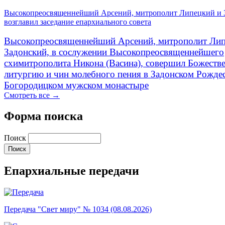
Высокопреосвященнейший Арсений, митрополит Липецкий и 
возглавил заседание епархиального совета
Высокопреосвященнейший Арсений, митрополит Лип
Задонский, в сослужении Высокопреосвященнейшего
схимитрополита Никона (Васина), совершил Божеств
литургию и чин молебного пения в Задонском Рожде
Богородицком мужском монастыре
Смотреть все →
Форма поиска
Поиск
Епархиальные передачи
Передача "Свет миру" № 1034 (08.08.2026)