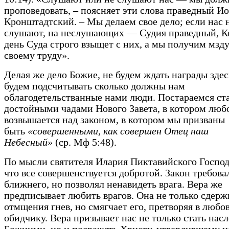
проповедовать, – поясняет эти слова праведный И
Кронштадтский. – Мы делаем свое дело; если нас 
слушают, на неслушающих — Судия праведный, К
день Суда строго взыщет с них, а мы получим мзду
своему труду».
Делая же дело Божие, не будем ждать награды здес
будем подсчитывать сколько должны нам
облагодетельстванные нами люди. Постараемся ст
достойными чадами Нового Завета, в котором люб
возвышается над законом, в котором мы призваны
быть
«совершенными, как совершен Отец наш
Небесный»
(ср. Мф 5:48).
По мысли святителя Илария Пиктавийского Господ
что все совершенствуется добротой. Закон требов
ближнего, но позволял ненавидеть врага. Вера же
предписывает любить врагов. Она не только сдерж
отмщения гнев, но смягчает его, претворяя в любов
обидчику. Вера призывает нас не только стать на