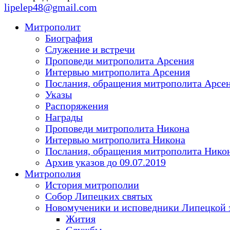
lipelep48@gmail.com
Митрополит
Биография
Служение и встречи
Проповеди митрополита Арсения
Интервью митрополита Арсения
Послания, обращения митрополита Арсе
Указы
Распоряжения
Награды
Проповеди митрополита Никона
Интервью митрополита Никона
Послания, обращения митрополита Нико
Архив указов до 09.07.2019
Митрополия
История митрополии
Собор Липецких святых
Новомученики и исповедники Липецкой 
Жития