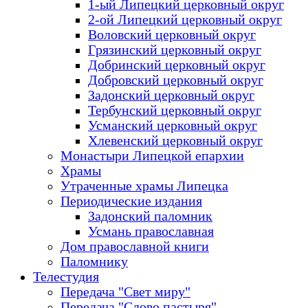
1-ый Липецкий церковный округ
2-ой Липецкий церковный округ
Воловский церковный округ
Грязинский церковный округ
Добринский церковный округ
Добровский церковный округ
Задонский церковный округ
Тербунский церковный округ
Усманский церковный округ
Хлевенский церковный округ
Монастыри Липецкой епархии
Храмы
Утраченные храмы Липецка
Периодические издания
Задонский паломник
Усмань православная
Дом православной книги
Паломнику
Телестудия
Передача "Свет миру"
Передача "Слово пастыря"