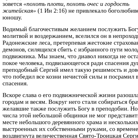
зовется
«похоть плоти, похоть очес и гордость
житейская»
(1 Ин 2:16) не привлекало боголюбив
юношу.
Водимый благочестивым желанием послужить Бог
молитвой и воздержанием, вселился он в непрохо
Радонежские леса, претерпевая жестокие страхова
демонов, силящихся сбить с избранного пути моло
подвижника. Мы знаем, что диавол никогда не ост
покое человека, подвизающегося ради спасения ду
преподобный Сергий имел такую решимость и дове
что победил все козни нечистой силы и посрамил 
спасения.
Вскоре слава о его подвижнической жизни разошл
городам и весям. Вокруг него стали собираться бра
желавшие также послужить Богу в преподобии. Но
числа этой небольшой общинки не мог представить
месте небольшого деревянного храма и нескольких
выстроенных их собственными руками, со времене
воздвигнута величественная Свято-Троицкая Серги