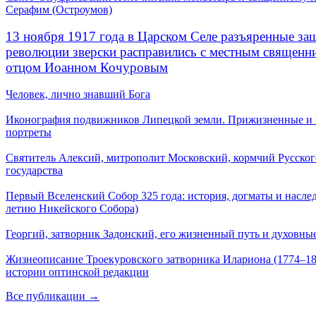
Серафим (Остроумов)
13 ноября 1917 года в Царском Селе разъяренные за
революции зверски расправились с местным священ
отцом Иоанном Кочуровым
Человек, лично знавший Бога
Иконография подвижников Липецкой земли. Прижизненные и
портреты
Святитель Алексий, митрополит Московский, кормчий Русског
государства
Первый Вселенский Собор 325 года: история, догматы и наслед
летию Никейского Собора)
Георгий, затворник Задонский, его жизненный путь и духовные
Жизнеописание Троекуровского затворника Илариона (1774–18
истории оптинской редакции
Все публикации →