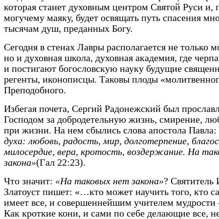
которая станет духовным центром Святой Руси и, 
могучему маяку, будет освящать путь спасения мн
тысячам душ, преданных Богу.
Сегодня в стенах Лавры располагается не только м
но и духовная школа, духовная академия, где черп
и постигают богословскую науку будущие священ
регенты, иконописцы. Таковы плоды «молитвенног
Преподобного.
Избегая почета, Сергий Радонежский был прослав
Господом за добродетельную жизнь, смирение, лю
при жизни. На нем сбылись слова апостола Павла:
духа: любовь, радость, мир, долготерпение, благо
милосердие, вера, кротость, воздержание. На та
закона»
(Гал 22:23).
Что значит:
«На таковых нет закона»
? Святитель
Златоуст пишет: «…кто может научить того, кто са
имеет все, и совершеннейшим учителем мудрости 
Как кроткие кони, и сами по себе делающие все, 