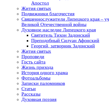
Апостол
Жития святых
Подвижники благочестия
Священнослужители Липецкого края – у
Великой Отечественной войны
Духовное наследие Липецкого края
Святитель Тихон Задонский
Преподобный Силуан Афонский
Георгий, затворник Задонский
Жития святых
Проповеди
Гость сайта
Жизнь прихода
История одного храма
Фотоальбомы
Записки паломников
Статьи
Рассказы
Духовная поэзия