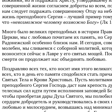
Божиими, но и подражать Христу, утвердившему н
совершенной жизни согласием доброты ко всем, п
нам следует подражать совершенному Отцу на неб
жизнь преподобного Сергия – лучший пример тому
что
«невозможное человеку возможно Богу»
(Лк 1
Много было великих преподобных в истории Прав
Церкви, мы с любовью почитаем их память, но Се
Радонежский особенно близок нам. И сегодня, сов
молебен, мы сливаемся с соборной молитвой, кото
возносится сейчас в Лавре у его святых мощей. По
смерти он продолжает нас объединять любовью.
Поздравляю всех тех, кто носит имя этого великого
всех, кто в день его памяти сподобился стать при
Святых Тела и Крови Христовых. Пусть молитвам
преподобного Сергия Господь даст нам крепость 
телесных сил идти путем исполнения заповедей Б
чтобы приобретая дары Духа Святого, мы полюбил
сердцем добродетель и руководствовались в своих
любовью и милосердием, возвышаясь над минима