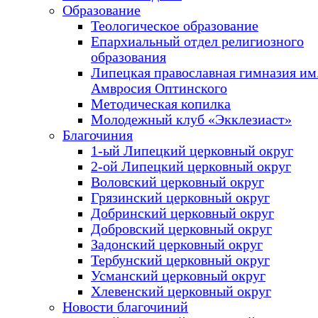
Образование
Теологическое образование
Епархиальный отдел религиозного
образования
Липецкая православная гимназия им.
Амвросия Оптинского
Методическая копилка
Молодежный клуб «Экклезиаст»
Благочиния
1-ый Липецкий церковный округ
2-ой Липецкий церковный округ
Воловский церковный округ
Грязинский церковный округ
Добринский церковный округ
Добровский церковный округ
Задонский церковный округ
Тербунский церковный округ
Усманский церковный округ
Хлевенский церковный округ
Новости благочиний