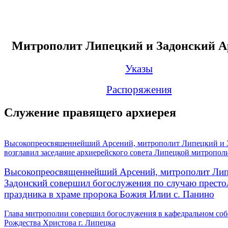
Митрополит Липецкий и Задонский А
Указы
Распоряжения
Служение правящего архиерея
Высокопреосвященнейший Арсений, митрополит Липецкий и 
возглавил заседание архиерейского совета Липецкой митропол
Высокопреосвященнейший Арсений, митрополит Лип
Задонский совершил богослужения по случаю престо
праздника в храме пророка Божия Илии с. Панино
Глава митрополии совершил богослужения в кафедральном соб
Рождества Христова г. Липецка