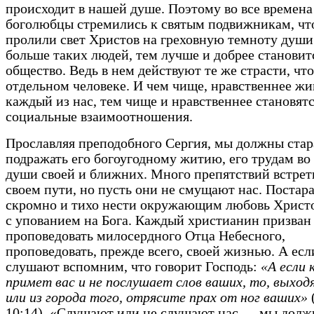
происходит в нашей душе. Поэтому во все времена
боголюбцы стремились к святым подвижникам, чт
пролили свет Христов на греховную темноту души
больше таких людей, тем лучше и добрее становит
общество. Ведь в нем действуют те же страсти, что
отдельном человеке. И чем чище, нравственнее жи
каждый из нас, тем чище и нравственнее становят
социальные взаимоотношения.
Прославляя преподобного Сергия, мы должны стар
подражать его богоугодному житию, его трудам во
души своей и ближних. Много препятствий встре
своем пути, но пусть они не смущают нас. Постар
скромно и тихо нести окружающим любовь Христо
с упованием на Бога. Каждый христианин призван
проповедовать милосердного Отца Небесного,
проповедовать, прежде всего, своей жизнью. А есл
слушают вспомним, что говорит Господь:
«А если 
примет вас и не послушает слов ваших, то, выходя
или из города того, отрясите прах от ног ваших»
10:14). «Слушают или не слушают нас — мы дол