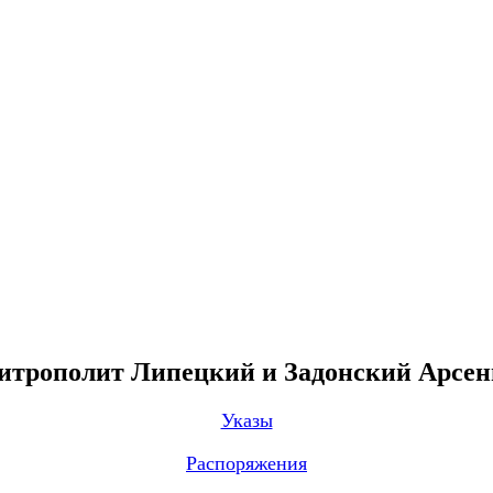
трополит Липецкий и Задонский Арсе
Указы
Распоряжения