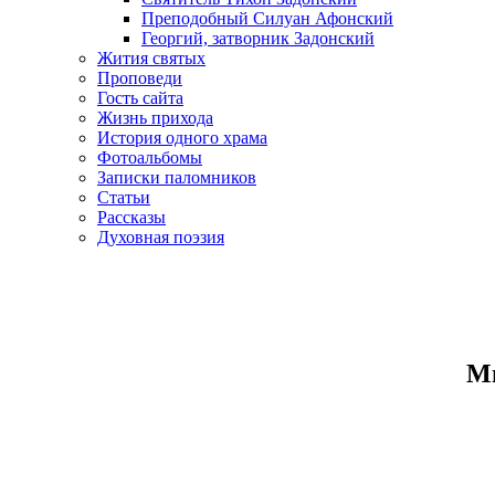
Преподобный Силуан Афонский
Георгий, затворник Задонский
Жития святых
Проповеди
Гость сайта
Жизнь прихода
История одного храма
Фотоальбомы
Записки паломников
Статьи
Рассказы
Духовная поэзия
Ми