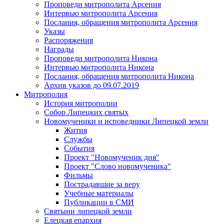
Проповеди митрополита Арсения
Интервью митрополита Арсения
Послания, обращения митрополита Арсения
Указы
Распоряжения
Награды
Проповеди митрополита Никона
Интервью митрополита Никона
Послания, обращения митрополита Никона
Архив указов до 09.07.2019
Митрополия
История митрополии
Собор Липецких святых
Новомученики и исповедники Липецкой земли
Жития
Службы
События
Проект "Новомученик дня"
Проект "Слово новомученика"
Фильмы
Пострадавшие за веру
Учебные материалы
Публикации в СМИ
Святыни липецкой земли
Елецкая епархия