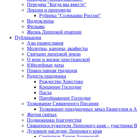
Передача "Когда мы вместе"
Лекции и проповеди
Рубрика "Солнышко России"
Видеоклипы
Фильмы
Жизнь Липецкой епархии
Публикации
Азы православия
Молитвы, каноны, акафисты
Святыни липецкой земли
О вере и жизни христианской
Юбилейные даты
Православная традиция
Радость праздника
Рождество Христово
Крещение Господне
Пасха
Преображение Господне
Толкование Священного Писания
Толкование праздничных зачал Евангелия и 
Жития святых
Подвижники благочестия
Священнослужители Липецкого края – участники 
Духовное наследие Липецкого края
Святитель Тихон Задонский