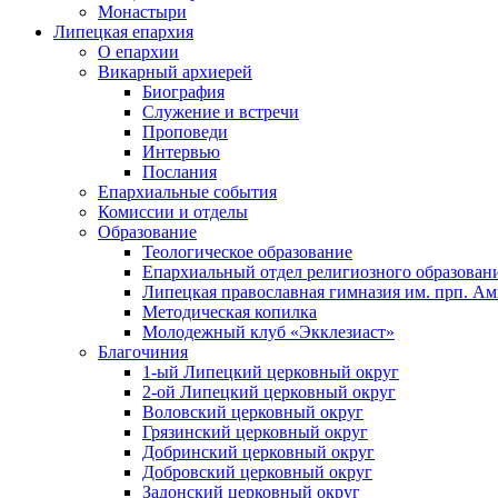
Монастыри
Липецкая епархия
О епархии
Викарный архиерей
Биография
Служение и встречи
Проповеди
Интервью
Послания
Епархиальные события
Комиссии и отделы
Образование
Теологическое образование
Епархиальный отдел религиозного образован
Липецкая православная гимназия им. прп. А
Методическая копилка
Молодежный клуб «Экклезиаст»
Благочиния
1-ый Липецкий церковный округ
2-ой Липецкий церковный округ
Воловский церковный округ
Грязинский церковный округ
Добринский церковный округ
Добровский церковный округ
Задонский церковный округ