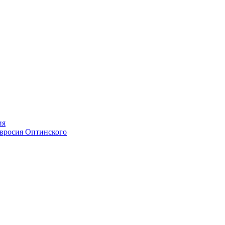
ия
мвросия Оптинского