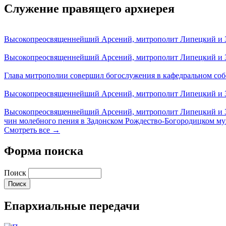
Служение правящего архиерея
Высокопреосвященнейший Арсений, митрополит Липецкий и За
Высокопреосвященнейший Арсений, митрополит Липецкий и За
Глава митрополии совершил богослужения в кафедральном соб
Высокопреосвященнейший Арсений, митрополит Липецкий и За
Высокопреосвященнейший Арсений, митрополит Липецкий и З
чин молебного пения в Задонском Рождество-Богородицком м
Смотреть все →
Форма поиска
Поиск
Епархиальные передачи