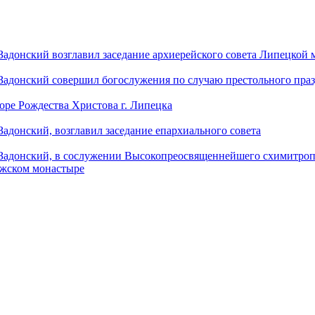
донский возглавил заседание архиерейского совета Липецкой
донский совершил богослужения по случаю престольного праз
оре Рождества Христова г. Липецка
донский, возглавил заседание епархиального совета
адонский, в сослужении Высокопреосвященнейшего схимитропо
ужском монастыре