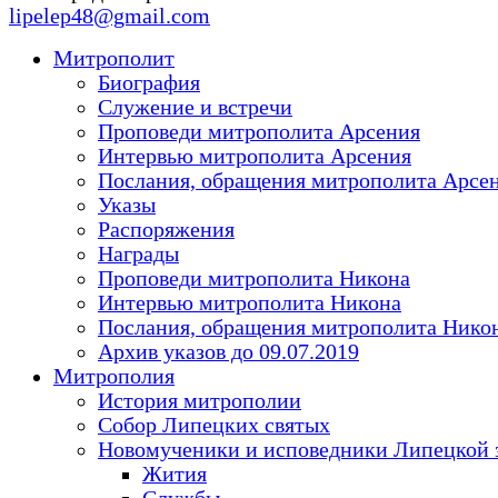
lipelep48@gmail.com
Митрополит
Биография
Служение и встречи
Проповеди митрополита Арсения
Интервью митрополита Арсения
Послания, обращения митрополита Арсе
Указы
Распоряжения
Награды
Проповеди митрополита Никона
Интервью митрополита Никона
Послания, обращения митрополита Нико
Архив указов до 09.07.2019
Митрополия
История митрополии
Собор Липецких святых
Новомученики и исповедники Липецкой 
Жития