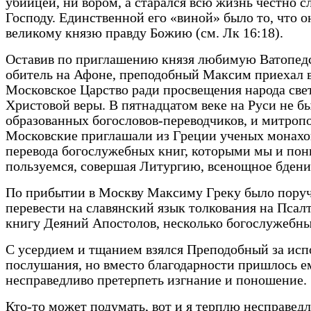
убийцей, ни вором, а старался всю жизнь честно 
Господу. Единственной его «виной» было то, что о
великому князю правду Божию (см. Лк 16:18).
Оставив по приглашению князя любимую Ватопед
обитель на Афоне, преподобный Максим приехал 
Московское Царство ради просвещения народа све
Христовой веры. В пятнадцатом веке на Руси не б
образованных богословов-переводчиков, и митроп
Московские приглашали из Греции ученых монахо
перевода богослужебных книг, которыми мы и по
пользуемся, совершая Литургию, всенощное бдени
По прибытии в Москву Максиму Греку было пору
перевести на славянский язык толкования на Псалт
книгу Деяний Апостолов, несколько богослужебны
С усердием и тщанием взялся Преподобный за ис
послушания, но вместо благодарности пришлось е
несправедливо претерпеть изгнание и поношение.
Кто-то может подумать, вот и я терплю несправедл