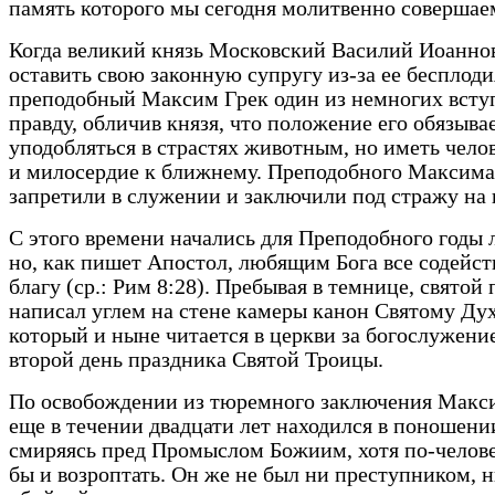
память которого мы сегодня молитвенно совершае
Когда великий князь Московский Василий Иоанно
оставить свою законную супругу из-за ее бесплоди
преподобный Максим Грек один из немногих всту
правду, обличив князя, что положение его обязыва
уподобляться в страстях животным, но иметь чел
и милосердие к ближнему. Преподобного Максима
запретили в служении и заключили под стражу на 
С этого времени начались для Преподобного годы
но, как пишет Апостол, любящим Бога все содейст
благу (ср.: Рим 8:28). Пребывая в темнице, свято
написал углем на стене камеры канон Святому Дух
который и ныне читается в церкви за богослужени
второй день праздника Святой Троицы.
По освобождении из тюремного заключения Макс
еще в течении двадцати лет находился в поношени
смиряясь пред Промыслом Божиим, хотя по-челов
бы и возроптать. Он же не был ни преступником, 