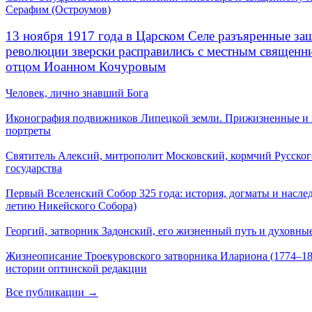
Серафим (Остроумов)
13 ноября 1917 года в Царском Селе разъяренные за
революции зверски расправились с местным священ
отцом Иоанном Кочуровым
Человек, лично знавший Бога
Иконография подвижников Липецкой земли. Прижизненные и
портреты
Святитель Алексий, митрополит Московский, кормчий Русског
государства
Первый Вселенский Собор 325 года: история, догматы и наслед
летию Никейского Собора)
Георгий, затворник Задонский, его жизненный путь и духовные
Жизнеописание Троекуровского затворника Илариона (1774–18
истории оптинской редакции
Все публикации →