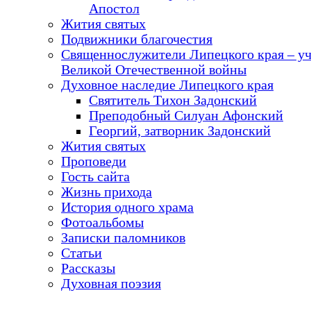
Апостол
Жития святых
Подвижники благочестия
Священнослужители Липецкого края – у
Великой Отечественной войны
Духовное наследие Липецкого края
Святитель Тихон Задонский
Преподобный Силуан Афонский
Георгий, затворник Задонский
Жития святых
Проповеди
Гость сайта
Жизнь прихода
История одного храма
Фотоальбомы
Записки паломников
Статьи
Рассказы
Духовная поэзия