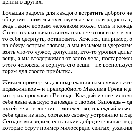
ценим в других.
Большая радость для каждого встретить доброго че
общении с ним мы чувствуем легкость и радость в
ведь таким добрым человеком может стать и кажды
Стоит только начать внимательнее относиться к лю
то себя одернуть, остановить. Хочется, например, 
на обиду острым словом, а мы возьмем и удержимс
взять что-то чужое, допустим, кто-то уронил день
вещь, а мы воздержимся от злого дела, постараемс
этого человека и вернуть его вещи – не воспользу
горем для своего прибытка.
Живым примером для подражания нам служит жиз
подвижников – и преподобного Максима Грека и д
которых прославил Господь. Каждый из них испол
себе евангельскую заповедь о любви. Заповедь – од
путей ее исполнения – множество, и каждый може
себе один из них, согласно своему устроению и ха
Сегодня мы видим, есть такие добродетельные люд
которые берут пример милосердия святых, ухажива