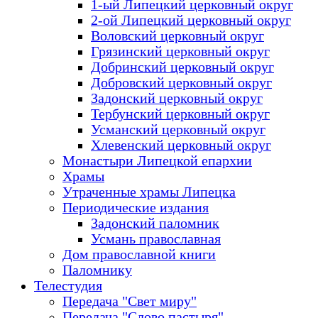
1-ый Липецкий церковный округ
2-ой Липецкий церковный округ
Воловский церковный округ
Грязинский церковный округ
Добринский церковный округ
Добровский церковный округ
Задонский церковный округ
Тербунский церковный округ
Усманский церковный округ
Хлевенский церковный округ
Монастыри Липецкой епархии
Храмы
Утраченные храмы Липецка
Периодические издания
Задонский паломник
Усмань православная
Дом православной книги
Паломнику
Телестудия
Передача "Свет миру"
Передача "Слово пастыря"