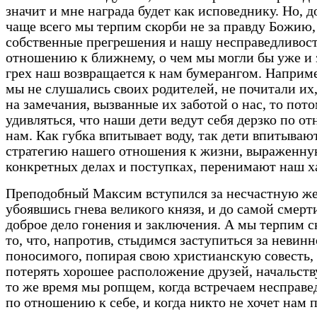
значит и мне награда будет как исповеднику. Но, д
чаще всего мы терпим скорби не за правду Божию,
собственные прегрешения и нашу несправедливост
отношению к ближнему, о чем мы могли бы уже и 
грех наш возвращается к нам бумерангом. Наприме
мы не слушались своих родителей, не почитали их
на замечания, вызванные их заботой о нас, то пото
удивляться, что наши дети ведут себя дерзко по о
нам. Как губка впитывает воду, так дети впитывают
стратегию нашего отношения к жизни, выраженну
конкретных делах и поступках, перенимают наш х
Преподобный Максим вступился за несчастную же
убоявшись гнева великого князя, и до самой смерт
доброе дело гонения и заключения. А мы терпим с
то, что, напротив, стыдимся заступиться за невинн
поносимого, попирая свою христианскую совесть,
потерять хорошее расположение друзей, начальст
то же время мы ропщем, когда встречаем несправе
по отношению к себе, и когда никто не хочет нам 