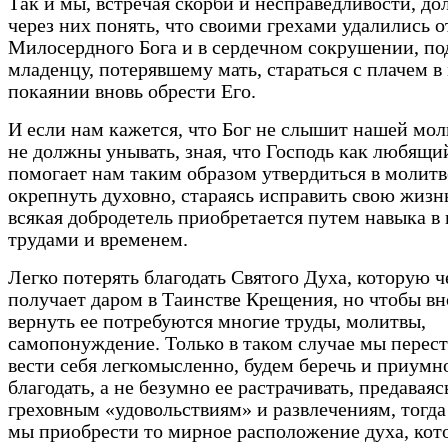
Так и мы, встречая скорби и несправедливости, д
через них понять, что своими грехами удалились о
Милосердного Бога и в сердечном сокрушении, по
младенцу, потерявшему мать, стараться с плачем в
покаянии вновь обрести Его.
И если нам кажется, что Бог не слышит нашей мо
не должны унывать, зная, что Господь как любящи
помогает нам таким образом утвердиться в молитв
окрепнуть духовно, стараясь исправить свою жизн
всякая добродетель приобретается путем навыка в
трудами и временем.
Легко потерять благодать Святого Духа, которую ч
получает даром в Таинстве Крещения, но чтобы вн
вернуть ее потребуются многие труды, молитвы,
самопонуждение. Только в таком случае мы перес
вести себя легкомысленно, будем беречь и приумн
благодать, а не безумно ее растрачивать, предаваяс
греховным «удовольствиям» и развлечениям, тогд
мы приобрести то мирное расположение духа, кот