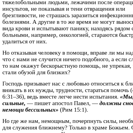
тяжелобольными людьми, лежачими после операц
инсультов, не показывая и тени отвращения или
брезгливости, не страшась заразиться инфекцион
болезнями. А другие в то же время не могут вынос
вида крови и испытывают панику, находясь рядом 
больными, например, онкологией, стараются быст
удалиться от них.
Но отказывая человеку в помощи, вправе ли мы над
что с нами не случится ничего подобного, а если с
то нам окажут бескорыстную помощь, не упрекая,
стали обузой для близких?
Господь призывает нас с любовью относиться к б
вникать в их нужды, трудности, стараться помочь 
6:31–36), ведь вместе легче нести испытания.
«Мы
сильные,
— пишет апостол Павел, —
должны сно
немощи бессильных»
(Рим 15:1).
Но где же нам, немощным, почерпнуть силы, необ
для служения ближнему? Только в храме Божьем. 