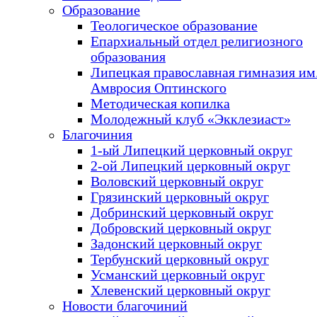
Образование
Теологическое образование
Епархиальный отдел религиозного
образования
Липецкая православная гимназия им.
Амвросия Оптинского
Методическая копилка
Молодежный клуб «Экклезиаст»
Благочиния
1-ый Липецкий церковный округ
2-ой Липецкий церковный округ
Воловский церковный округ
Грязинский церковный округ
Добринский церковный округ
Добровский церковный округ
Задонский церковный округ
Тербунский церковный округ
Усманский церковный округ
Хлевенский церковный округ
Новости благочиний