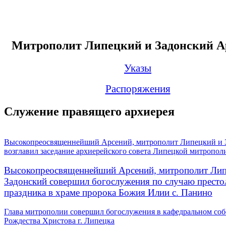
Митрополит Липецкий и Задонский А
Указы
Распоряжения
Служение правящего архиерея
Высокопреосвященнейший Арсений, митрополит Липецкий и 
возглавил заседание архиерейского совета Липецкой митропол
Высокопреосвященнейший Арсений, митрополит Лип
Задонский совершил богослужения по случаю престо
праздника в храме пророка Божия Илии с. Панино
Глава митрополии совершил богослужения в кафедральном соб
Рождества Христова г. Липецка