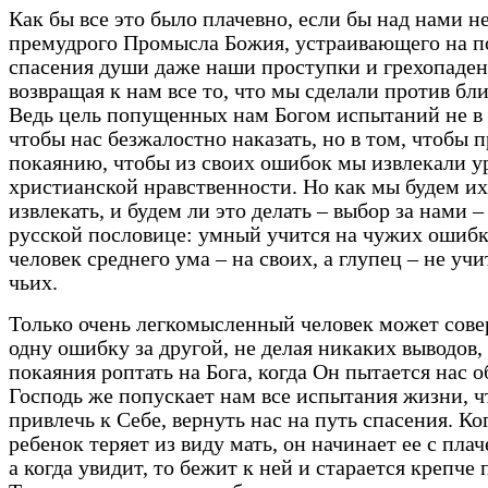
Как бы все это было плачевно, если бы над нами н
премудрого Промысла Божия, устраивающего на п
спасения души даже наши проступки и грехопаден
возвращая к нам все то, что мы сделали против бл
Ведь цель попущенных нам Богом испытаний не в 
чтобы нас безжалостно наказать, но в том, чтобы 
покаянию, чтобы из своих ошибок мы извлекали у
христианской нравственности. Но как мы будем их
извлекать, и будем ли это делать – выбор за нами –
русской пословице: умный учится на чужих ошибк
человек среднего ума – на своих, а глупец – не учи
чьих.
Только очень легкомысленный человек может сов
одну ошибку за другой, не делая никаких выводов,
покаяния роптать на Бога, когда Он пытается нас 
Господь же попускает нам все испытания жизни, 
привлечь к Себе, вернуть нас на путь спасения. К
ребенок теряет из виду мать, он начинает ее с плач
а когда увидит, то бежит к ней и старается крепче 