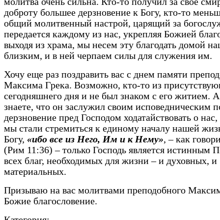
молитва очень сильна. Кто-то получил за свое сми
доброту большее дерзновение к Богу, кто-то меньш
общий молитвенный настрой, царящий за богослу
передается каждому из нас, укрепляя Божией благ
выходя из храма, мы несем эту благодать домой н
близким, и в ней черпаем силы для служения им.
Хочу еще раз поздравить вас с днем памяти препо
Максима Грека. Возможно, кто-то из присутству
сегодняшнего дня и не был знаком с его житием. А
знаете, что он заслужил своим исповедническим 
дерзновение пред Господом ходатайствовать о нас,
мы стали стремиться к единому началу нашей жиз
Богу,
«ибо все из Него, Им и к Нему»
, – как гово
(Рим 11:36) – только Господь является истинным 
всех благ, необходимых для жизни – и духовных, и
материальных.
Призываю на вас молитвами преподобного Максим
Божие благословение.
Категория: