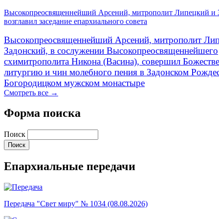
Высокопреосвященнейший Арсений, митрополит Липецкий и 
возглавил заседание епархиального совета
Высокопреосвященнейший Арсений, митрополит Лип
Задонский, в сослужении Высокопреосвященнейшего
схимитрополита Никона (Васина), совершил Божеств
литургию и чин молебного пения в Задонском Рожде
Богородицком мужском монастыре
Смотреть все →
Форма поиска
Поиск
Епархиальные передачи
Передача "Свет миру" № 1034 (08.08.2026)