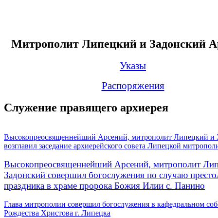
Митрополит Липецкий и Задонский А
Указы
Распоряжения
Служение правящего архиерея
Высокопреосвященнейший Арсений, митрополит Липецкий и 
возглавил заседание архиерейского совета Липецкой митропол
Высокопреосвященнейший Арсений, митрополит Лип
Задонский совершил богослужения по случаю престо
праздника в храме пророка Божия Илии с. Панино
Глава митрополии совершил богослужения в кафедральном соб
Рождества Христова г. Липецка