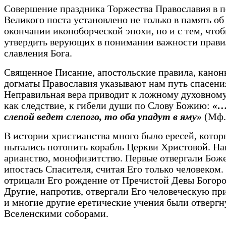
Совершение праздника Торжества Православия в 
Великого поста установлено не только в память об
окончании иконоборческой эпохи, но и с тем, что
утвердить верующих в понимании важности прави
славления Бога.
Священное Писание, апостольские правила, канон
догматы Православия указывают нам путь спасени
Неправильная вера приводит к ложному духовному
как следствие, к гибели души по Слову Божию:
«…
слепой ведет слепого, то оба упадут в яму»
(Мф. 
В истории христианства много было ересей, котор
пытались потопить корабль Церкви Христовой. На
арианство, монофизитство. Первые отвергали Бож
ипостась Спасителя, считая Его только человеком.
отрицали Его рождение от Пречистой Девы Богор
Другие, напротив, отвергали Его человеческую пр
и многие другие еретические учения были отверг
Вселенскими соборами.