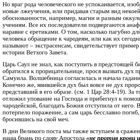
Но враг рода человеческого не успокаивается, изоб
новые лжеучения, или придавая старым вид некое
обоснованности, например, магии и разным окку
учениям. Все их последователи подвергаются ана
наравне с еретиками. О том, насколько пагубно дл
человека обращение к чародеям, или как их сегодн
называют – экстрасенсам, свидетельствует пример
истории Ветхого Завета.
Царь Саул не знал, как поступить в предстоящей б
обратился к прорицательнице, прося вызвать дух п
Самуила. Волшебница согласилась и начала гадани
Конечно же, явившейся дух был вовсе не дух пророк
представший в его образе. (см. 1 Цар 28:4-19). За т
отложил упование на Господа и прибегнул к помо
чародейской, благодать Божия отступила от него. 
потерпело поражение, а сам царь бесславно погиб,
бросившись на свой меч.
В дни Великого поста мы также вступаем в сражен
наша брань по слову Апостола
«не против крови 