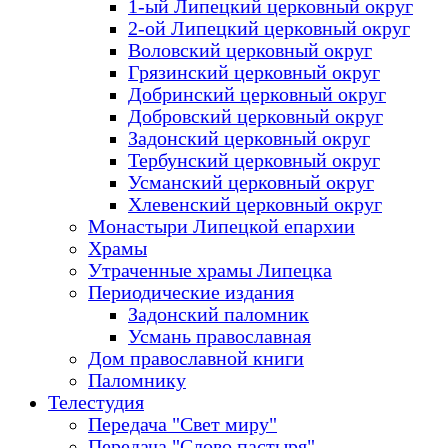
1-ый Липецкий церковный округ
2-ой Липецкий церковный округ
Воловский церковный округ
Грязинский церковный округ
Добринский церковный округ
Добровский церковный округ
Задонский церковный округ
Тербунский церковный округ
Усманский церковный округ
Хлевенский церковный округ
Монастыри Липецкой епархии
Храмы
Утраченные храмы Липецка
Периодические издания
Задонский паломник
Усмань православная
Дом православной книги
Паломнику
Телестудия
Передача "Свет миру"
Передача "Слово пастыря"