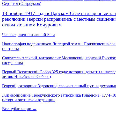
Серафим (Остроумов)
13 ноября 1917 года в Царском Селе разъяренные за
революции зверски расправились с местным священ
отцом Иоанном Кочуровым
Человек, лично знавший Бога
Иконография подвижников Липецкой земли. Прижизненные и
портреты
Святитель Алексий, митрополит Московский, кормчий Русског
государства
Первый Вселенский Собор 325 года: история, догматы и наслед
летию Никейского Собора)
Георгий, затворник Задонский, его жизненный путь и духовные
Жизнеописание Троекуровского затворника Илариона (1774–18
истории оптинской редакции
Все публикации →