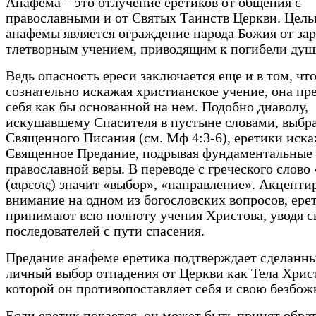
Анафема – это отлучение еретиков от общения с
православными и от Святых Таинств Церкви. Цел
анафемы является ограждение народа Божия от за
тлетворным учением, приводящим к погибели душ
Ведь опасность ереси заключается еще и в том, чт
сознательно искажая христианское учение, она пр
себя как бы основанной на нем. Подобно диаволу,
искушавшему Спасителя в пустыне словами, выбр
Священного Писания (см. Мф 4:3-6), еретики иск
Священное Предание, подрывая фундаментальные
православной веры. В переводе с греческого слово
(αιρεσις) значит «выбор», «направление». Акценти
внимание на одном из богословских вопросов, ере
принимают всю полноту учения Христова, уводя с
последователей с пути спасения.
Предание анафеме еретика подтверждает сделанн
личный выбор отпадения от Церкви как Тела Хрис
которой он противопоставляет себя и свою безбож
Если еретик покается, он может быть принят обрат