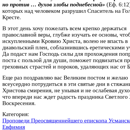
но против … духов злобы поднебесной»
(Еф. 6:12
которых над человеком разрушил Спаситель на Го
Кресте.
В этот день хочу пожелать всем крепко держаться
православной веры, глубже изучать ее основы, что
искупленными Кровию Христа, волею не впасть в
диавольский плен, соблазнившись еретическими у
Да подаст нам Господь силы для прохождения по
поста с пользой для души, поможет подвизаться п
греховных страстей и пороков, удаляющих нас от 
Еще раз поздравляю вас Великим постом и желаю
всеусердно потрудиться в эти святые дни в стяжан
Христова смирения, не унывая и не ослабевая дух
что впереди нас ждет радость праздника Светлого
Воскресения.
Категория:
Проповеди Преосвященнейшего епископа Усманск
Евфимия