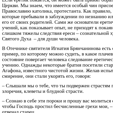
Церкви. Мы знаем, что имеется особый чин присо
Православию католика, протестанта. Как правило, 
которые пребывали в заблуждении по незнанию ил
его от своих родителей. Сами же основатели ерети
учений, как показывает опыт, не приходят к покая
слишком тяжелы следствия ереси – сознательной х
Святого Духа – для души человека.
В Отечнике святителя Игнатия Брянчанинова есть
пример, по которому можно судить, в какое плаче
состояние повергает человека следование еретиче
учению. Однажды некоторые братия посетили ста
Агафона, известного чистотой жизни. Желав испыт
смирение, они стали укорять его, говоря:
– Слышали мы о тебе, что ты подвержен страстям 
злоречия, клеветы и блудной страсти.
– Сознаю в себе эти пороки и прошу вас молиться 
чтобы Господь простил бесчисленные грехи мои, 
отвечал старец.