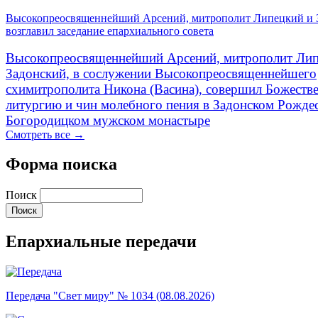
Высокопреосвященнейший Арсений, митрополит Липецкий и 
возглавил заседание епархиального совета
Высокопреосвященнейший Арсений, митрополит Лип
Задонский, в сослужении Высокопреосвященнейшего
схимитрополита Никона (Васина), совершил Божеств
литургию и чин молебного пения в Задонском Рожде
Богородицком мужском монастыре
Смотреть все →
Форма поиска
Поиск
Епархиальные передачи
Передача "Свет миру" № 1034 (08.08.2026)