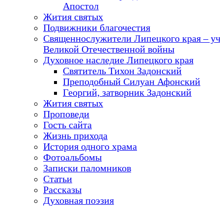
Апостол
Жития святых
Подвижники благочестия
Священнослужители Липецкого края – у
Великой Отечественной войны
Духовное наследие Липецкого края
Святитель Тихон Задонский
Преподобный Силуан Афонский
Георгий, затворник Задонский
Жития святых
Проповеди
Гость сайта
Жизнь прихода
История одного храма
Фотоальбомы
Записки паломников
Статьи
Рассказы
Духовная поэзия