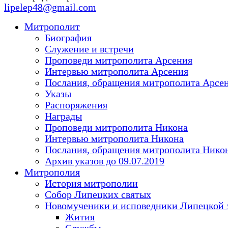
lipelep48@gmail.com
Митрополит
Биография
Служение и встречи
Проповеди митрополита Арсения
Интервью митрополита Арсения
Послания, обращения митрополита Арсе
Указы
Распоряжения
Награды
Проповеди митрополита Никона
Интервью митрополита Никона
Послания, обращения митрополита Нико
Архив указов до 09.07.2019
Митрополия
История митрополии
Собор Липецких святых
Новомученики и исповедники Липецкой 
Жития