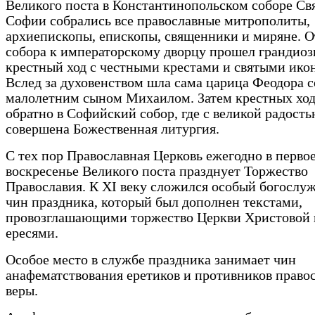
Великого поста в Константинопольском соборе Св
Софии собрались все православные митрополиты,
архиепископы, епископы, священники и миряне. О
собора к императорскому дворцу прошел грандио
крестный ход с честными крестами и святыми ико
Вслед за духовенством шла сама царица Феодора с
малолетним сыном Михаилом. Затем крестных ход
обратно в Софийский собор, где с великой радост
совершена Божественная литургия.
С тех пор Православная Церковь ежегодно в перво
воскресенье Великого поста празднует Торжество
Православия. К XI веку сложился особый богослу
чин праздника, который был дополнен текстами,
провозглашающими торжество Церкви Христовой 
ересями.
Особое место в службе праздника занимает чин
анафематствования еретиков и противников право
веры.