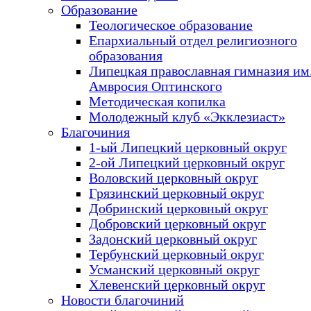
Образование
Теологическое образование
Епархиальный отдел религиозного
образования
Липецкая православная гимназия им.
Амвросия Оптинского
Методическая копилка
Молодежный клуб «Экклезиаст»
Благочиния
1-ый Липецкий церковный округ
2-ой Липецкий церковный округ
Воловский церковный округ
Грязинский церковный округ
Добринский церковный округ
Добровский церковный округ
Задонский церковный округ
Тербунский церковный округ
Усманский церковный округ
Хлевенский церковный округ
Новости благочиний