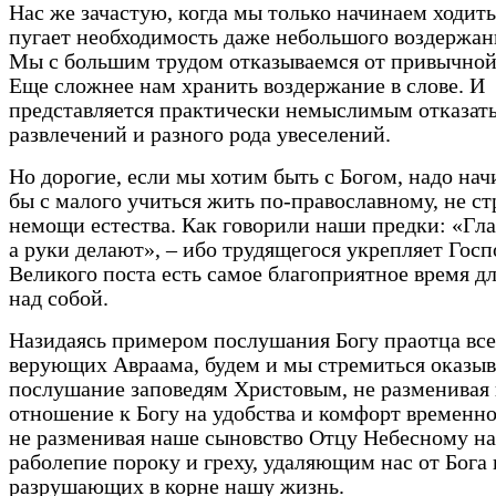
Нас же зачастую, когда мы только начинаем ходить
пугает необходимость даже небольшого воздержан
Мы с большим трудом отказываемся от привычно
Еще сложнее нам хранить воздержание в слове. И
представляется практически немыслимым отказать
развлечений и разного рода увеселений.
Но дорогие, если мы хотим быть с Богом, надо нач
бы с малого учиться жить по-православному, не с
немощи естества. Как говорили наши предки: «Гла
а руки делают», – ибо трудящегося укрепляет Госп
Великого поста есть самое благоприятное время дл
над собой.
Назидаясь примером послушания Богу праотца вс
верующих Авраама, будем и мы стремиться оказыв
послушание заповедям Христовым, не разменивая
отношение к Богу на удобства и комфорт временн
не разменивая наше сыновство Отцу Небесному на
раболепие пороку и греху, удаляющим нас от Бога 
разрушающих в корне нашу жизнь.