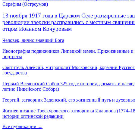
Серафим (Остроумов)
13 ноября 1917 года в Царском Селе разъяренные за
революции зверски расправились с местным священ
отцом Иоанном Кочуровым
Человек, лично знавший Бога
Иконография подвижников Липецкой земли. Прижизненные и
портреты
Святитель Алексий, митрополит Московский, кормчий Русског
государства
Первый Вселенский Собор 325 года: история, догматы и наслед
летию Никейского Собора)
Георгий, затворник Задонский, его жизненный путь и духовные
Жизнеописание Троекуровского затворника Илариона (1774–18
истории оптинской редакции
Все публикации →