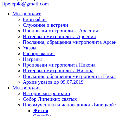
lipelep48@gmail.com
Митрополит
Биография
Служение и встречи
Проповеди митрополита Арсения
Интервью митрополита Арсения
Послания, обращения митрополита Арсе
Указы
Распоряжения
Награды
Проповеди митрополита Никона
Интервью митрополита Никона
Послания, обращения митрополита Нико
Архив указов до 09.07.2019
Митрополия
История митрополии
Собор Липецких святых
Новомученики и исповедники Липецкой 
Жития