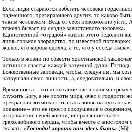
Если люди стараются избегать человека горделивог
надменного, презирающего других, то каково быт
таким человеком. Ведь от себя невозможно уйти. 
тяжело бывает на сердце завистливого человека.
Единственной «отрадой» жизни этого бедолаги яв
лишь горькое злорадство, по известной поговорке:
жалко, что корова сдохла, а то, что у соседа жива».
Только в жизни по совести христианской заключае
истинное счастье каждой разумной души. Господь
Божественные заповеди, чтобы, следуя им, мы сози
разрушали свою личность, а, следовательно, и сво
Время поста – это испытание нас в нашем стремл
служить Богу, а не похоти мира, очес и гордости ж
прекрасная возможность стать вновь на путь покая
покаяние – это не просто сокрушение о содеянном
исправление своей жизни, исправление своего
грехолюбивого сердца, чтобы вместе с апостолом 
сказать:
«Господи! хорошо нам здесь быть»
(Мф 1