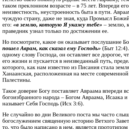
таком преклонном возрасте – в 75 лет. Впереди ег
неизвестность, неустроенность быта в пути. Авраа
чуждую страну, даже не зная, куда Промысл Божий
его:
«в землю, которую Я укажу тебе»
– землю, 
праведник узнал только по достижении ее.
Но посмотрите, какое он оказывает послушание Б
пошел Аврам, как сказал ему Господь»
(Быт 12:4).
одному слову Господа, он оставляет все дорогое, ч
его жизни и пускается в неизведанный путь, пред
которого, как нам известно из Писания стала земл
Ханаанская, расположенная на месте современной
Палестины.
Такое доверие Богу поставляет Авраама впереди вс
богоизбранного народа – Богом Авраама, Исаака и 
называет Себя Господь (Исх 3:6).
Не случайно во дни Великого поста мы часто слы
богослужением священную историю Ветхого Завета
то, что было написано в нем, является прототипом