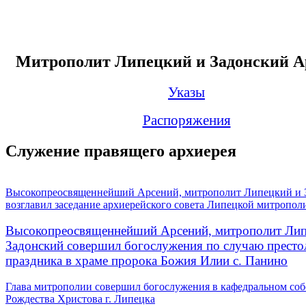
Митрополит Липецкий и Задонский А
Указы
Распоряжения
Служение правящего архиерея
Высокопреосвященнейший Арсений, митрополит Липецкий и 
возглавил заседание архиерейского совета Липецкой митропол
Высокопреосвященнейший Арсений, митрополит Лип
Задонский совершил богослужения по случаю престо
праздника в храме пророка Божия Илии с. Панино
Глава митрополии совершил богослужения в кафедральном соб
Рождества Христова г. Липецка