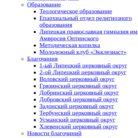
Образование
Теологическое образование
Епархиальный отдел религиозного
образования
Липецкая православная гимназия им.
Амвросия Оптинского
Методическая копилка
Молодежный клуб «Экклезиаст»
Благочиния
1-ый Липецкий церковный округ
2-ой Липецкий церковный округ
Воловский церковный округ
Грязинский церковный округ
Добринский церковный округ
Добровский церковный округ
Задонский церковный округ
Тербунский церковный округ
Усманский церковный округ
Хлевенский церковный округ
Новости благочиний