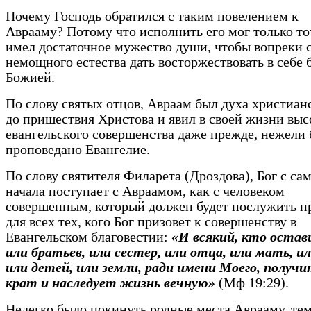
Почему Господь обратился с таким повелением к
Аврааму? Потому что исполнить его мог только тот
имел достаточное мужество души, чтобы вопреки
немощного естества дать восторжествовать в себе 
Божией.
По слову святых отцов, Авраам был духа христиан
до пришествия Христова и явил в своей жизни выс
евангельского совершенства даже прежде, нежели
проповедано Евангелие.
По слову святителя Филарета (Дроздова), Бог с са
начала поступает с Авраамом, как с человеком
совершенным, который должен будет послужить 
для всех тех, кого Бог призовет к совершенству в
Евангельском благовестии:
«И всякий, кто остав
или братьев, или сестер, или отца, или мать, и
или детей, или земли, ради имени Моего, получи
крат и наследует жизнь вечную»
(Мф 19:29).
Нелегко было покинуть родные места Аврааму, тем