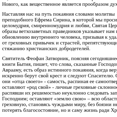
Нового, как вещественное является прообразом ду
Наставляя нас на путь покаяния словами молитвы
преподобного Ефрема Сирина, в которой мы проси
целомудрия, смиренномудрия и любви, Святая Цер
образы ветхозаветных праведников указывает нам 
обновлению внутреннего человека, призывая к уд
от греховных привычек и страстей, препятствующ
стяжанию христианских добродетелей.
Святитель Феофан Затворник, поясняя сегодняшне
книги Бытия, пишет, что слова, сказанные Господ
Аврааму, есть образ истинного покаяния, когда в
искренно берут свой крест и следуют Спасителю.
они «отца своего» - самость, распиная ее самоотв
оставляют «род свой» - личные греховные склонно
распявши их решимостью неуклонно следовать за
Господним; оставляют «землю свою» – всю област
греховную, становясь чуждыми миру, без боязни н
потерять благосостояние, но и саму жизнь ради Хр