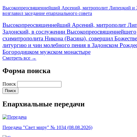
Высокопреосвященнейший Арсений, митрополит Липецкий и 
возглавил заседание епархиального совета
Высокопреосвященнейший Арсений, митрополит Лип
Задонский, в сослужении Высокопреосвященнейшего
схимитрополита Никона (Васина), совершил Божеств
литургию и чин молебного пения в Задонском Рожде
Богородицком мужском монастыре
Смотреть все →
Форма поиска
Поиск
Епархиальные передачи
Передача "Свет миру" № 1034 (08.08.2026)