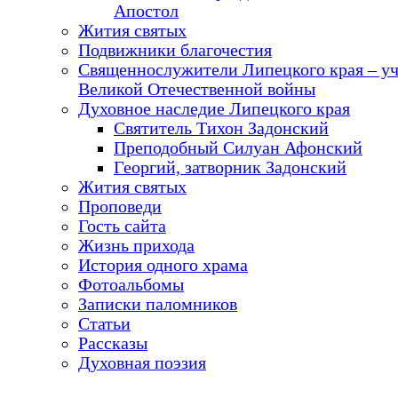
Апостол
Жития святых
Подвижники благочестия
Священнослужители Липецкого края – у
Великой Отечественной войны
Духовное наследие Липецкого края
Святитель Тихон Задонский
Преподобный Силуан Афонский
Георгий, затворник Задонский
Жития святых
Проповеди
Гость сайта
Жизнь прихода
История одного храма
Фотоальбомы
Записки паломников
Статьи
Рассказы
Духовная поэзия