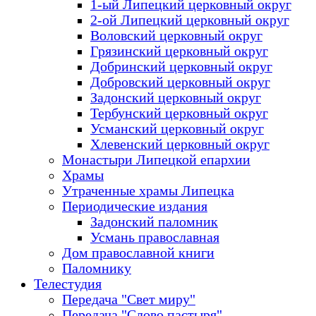
1-ый Липецкий церковный округ
2-ой Липецкий церковный округ
Воловский церковный округ
Грязинский церковный округ
Добринский церковный округ
Добровский церковный округ
Задонский церковный округ
Тербунский церковный округ
Усманский церковный округ
Хлевенский церковный округ
Монастыри Липецкой епархии
Храмы
Утраченные храмы Липецка
Периодические издания
Задонский паломник
Усмань православная
Дом православной книги
Паломнику
Телестудия
Передача "Свет миру"
Передача "Слово пастыря"