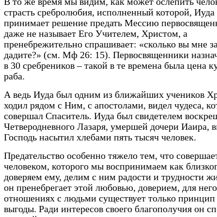
В то же время мы видим, как может ослепить чело
страсть сребролюбия, исполненный которой, Иуда
принимает решение предать Мессию первосвящен
даже не называет Его Учителем, Христом, а
пренебрежительно спрашивает: «сколько вы мне з
дадите?» (см. Мф 26: 15). Первосвященники назна
в 30 сребреников – такой в те времена была цена 
раба.
А ведь Иуда был одним из ближайших учеников Хр
ходил рядом с Ним, с апостолами, видел чудеса, к
совершал Спаситель. Иуда был свидетелем воскре
Четверодневного Лазаря, умершей дочери Иаира, в
Господь насытил хлебами пять тысяч человек.
Предательство особенно тяжело тем, что совершае
человеком, которого мы воспринимаем как близког
доверяем ему, делим с ним радости и трудности ж
он пренебрегает этой любовью, доверием, для него
отношениях с людьми существует только принцип
выгоды. Ради интересов своего благополучия он с