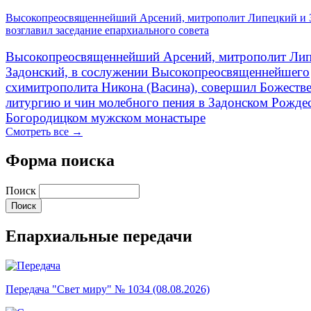
Высокопреосвященнейший Арсений, митрополит Липецкий и 
возглавил заседание епархиального совета
Высокопреосвященнейший Арсений, митрополит Лип
Задонский, в сослужении Высокопреосвященнейшего
схимитрополита Никона (Васина), совершил Божеств
литургию и чин молебного пения в Задонском Рожде
Богородицком мужском монастыре
Смотреть все →
Форма поиска
Поиск
Епархиальные передачи
Передача "Свет миру" № 1034 (08.08.2026)