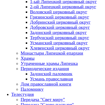
1-ый Липецкий церковный округ
2-ой Липецкий церковный округ
Воловский церковный округ
Грязинский церковный округ
Добринский церковный округ
Добровский церковный округ
Задонский церковный округ
Тербунский церковный округ
Усманский церковный округ
Хлевенский церковный округ
Монастыри Липецкой епархии
Храмы
Утраченные храмы Липецка
Периодические издания
Задонский паломник
Усмань православная
Дом православной книги
Паломнику
Телестудия
Передача "Свет миру"
Передача "Слово пастыря"