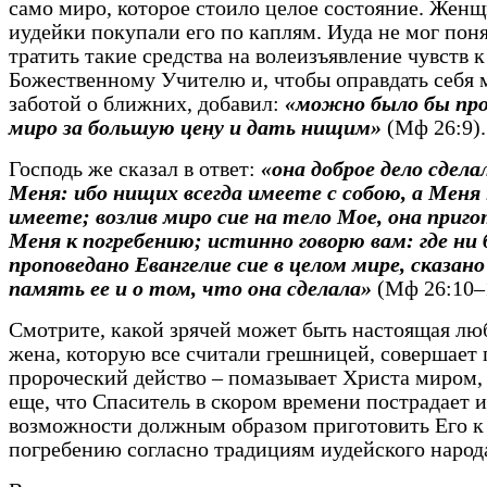
само миро, которое стоило целое состояние. Жен
иудейки покупали его по каплям. Иуда не мог поня
тратить такие средства на волеизъявление чувств к
Божественному Учителю и, чтобы оправдать себя
заботой о ближних, добавил:
«можно было бы пр
миро за большую цену и дать нищим»
(Мф 26:9).
Господь же сказал в ответ:
«она доброе дело сдела
Меня: ибо нищих всегда имеете с собою, а Меня 
имеете; возлив миро сие на тело Мое, она приг
Меня к погребению; истинно говорю вам: где ни
проповедано Евангелие сие в целом мире, сказано
память ее и о том, что она сделала»
(Мф 26:10–
Смотрите, какой зрячей может быть настоящая лю
жена, которую все считали грешницей, совершает 
пророческий действо – помазывает Христа миром, 
еще, что Спаситель в скором времени пострадает и
возможности должным образом приготовить Его к
погребению согласно традициям иудейского народ