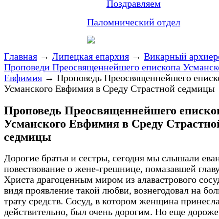
Поздравляем
Паломнический отдел
Главная
→
Липецкая епархия
→
Викарный архиер
Проповеди Преосвященнейшего епископа Усманск
Евфимия
→
Проповедь Преосвященнейшего еписк
Усманского Евфимия в Среду Страстной седмицы
Проповедь Преосвященнейшего еписко
Усманского Евфимия в Среду Страстно
седмицы
Дорогие братья и сестры, сегодня мы слышали ева
повествование о жене-грешнице, помазавшей главу
Христа драгоценным миром из алавастрового сосуд
видя проявление такой любви, вознегодовал на б
трату средств. Сосуд, в котором женщина принесл
действительно, был очень дорогим. Но еще дорож