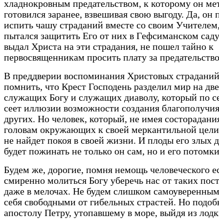
хладнокровным предательством, к которому он ме
готовился заранее, взвешивая свою выгоду. Да, он 
испить чашу страданий вместе со своим Учителем,
пытался защитить Его от них в Гефсиманском саду
выдал Христа на эти страдания, не пошел тайно к
первосвященникам просить плату за предательство
В преддверии воспоминания Христовых страданий
помнить, что Крест Господень разделил мир на две
служащих Богу и служащих диаволу, который по с
сеет иллюзии возможности создания благополучия 
других. Но человек, который, не имея состорадания
головам окружающих к своей меркантильной цели
не найдет покоя в своей жизни. И плоды его злых 
будет пожинать не только он сам, но и его потомки
Будем же, дорогие, помня немощь человеческого ес
смиренно молиться Богу уберечь нас от таких пос
даже в мелочах. Не будем слишком самоуверенным
себя свободными от гибельных страстей. Но подоб
апостолу Петру, утопавшему в море, выйдя из лод