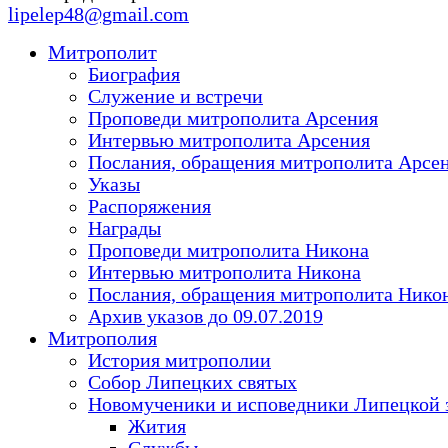
lipelep48@gmail.com
Митрополит
Биография
Служение и встречи
Проповеди митрополита Арсения
Интервью митрополита Арсения
Послания, обращения митрополита Арсе
Указы
Распоряжения
Награды
Проповеди митрополита Никона
Интервью митрополита Никона
Послания, обращения митрополита Нико
Архив указов до 09.07.2019
Митрополия
История митрополии
Собор Липецких святых
Новомученики и исповедники Липецкой 
Жития