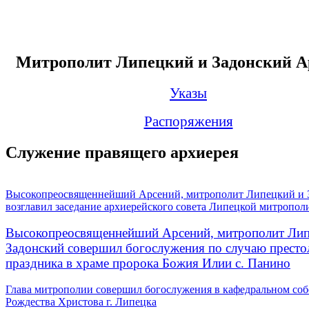
Митрополит Липецкий и Задонский А
Указы
Распоряжения
Служение правящего архиерея
Высокопреосвященнейший Арсений, митрополит Липецкий и 
возглавил заседание архиерейского совета Липецкой митропол
Высокопреосвященнейший Арсений, митрополит Лип
Задонский совершил богослужения по случаю престо
праздника в храме пророка Божия Илии с. Панино
Глава митрополии совершил богослужения в кафедральном соб
Рождества Христова г. Липецка