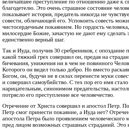
величайшее преступление по отношению даже к с
благодетелю. Это очень страшное состояние челов
показывает история, предатель никогда не чувству
совести, обличающей его. Успокоить совесть мож
чистосердечным покаянием. Но гордость человека,
милосердие Божие, зачастую не дают ему сделать 
единственно верный шаг.
Так и Иуда, получив 30 сребреников, с опоздание 
какой тяжкий грех совершил он, предав на страдан
бичевания, унижения ни в чем не повинного Челов
Которого он видел только добро. Но вместо раская
Богом, он, будучи не в силах перенести муки сове
и совершил самоубийство. С тех пор его имя стал
нарицательным, синонимом предательства, настол
потрясло его преступление все человечество.
Отречение от Христа совершил и апостол Петр. П
Петр смог принести покаяние, а Иуда нет? Отрече
апостола Петра было проявлением человеческого 
пред лицом возможных страшных страданий. Это 