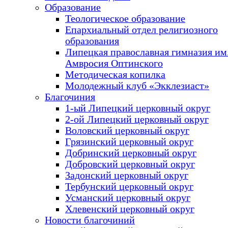
Образование
Теологическое образование
Епархиальный отдел религиозного
образования
Липецкая православная гимназия им.
Амвросия Оптинского
Методическая копилка
Молодежный клуб «Экклезиаст»
Благочиния
1-ый Липецкий церковный округ
2-ой Липецкий церковный округ
Воловский церковный округ
Грязинский церковный округ
Добринский церковный округ
Добровский церковный округ
Задонский церковный округ
Тербунский церковный округ
Усманский церковный округ
Хлевенский церковный округ
Новости благочиний