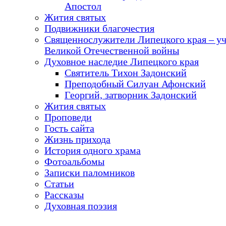
Апостол
Жития святых
Подвижники благочестия
Священнослужители Липецкого края – у
Великой Отечественной войны
Духовное наследие Липецкого края
Святитель Тихон Задонский
Преподобный Силуан Афонский
Георгий, затворник Задонский
Жития святых
Проповеди
Гость сайта
Жизнь прихода
История одного храма
Фотоальбомы
Записки паломников
Статьи
Рассказы
Духовная поэзия