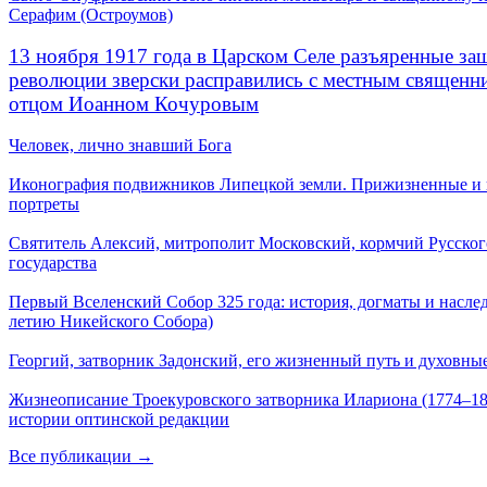
Серафим (Остроумов)
13 ноября 1917 года в Царском Селе разъяренные за
революции зверски расправились с местным священ
отцом Иоанном Кочуровым
Человек, лично знавший Бога
Иконография подвижников Липецкой земли. Прижизненные и
портреты
Святитель Алексий, митрополит Московский, кормчий Русског
государства
Первый Вселенский Собор 325 года: история, догматы и наслед
летию Никейского Собора)
Георгий, затворник Задонский, его жизненный путь и духовные
Жизнеописание Троекуровского затворника Илариона (1774–18
истории оптинской редакции
Все публикации →