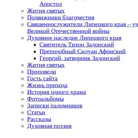
Апостол
Жития святых
Подвижники благочестия
Священнослужители Липецкого края – у
Великой Отечественной войны
Духовное наследие Липецкого края
Святитель Тихон Задонский
Преподобный Силуан Афонский
Георгий, затворник Задонский
Жития святых
Проповеди
Гость сайта
Жизнь прихода
История одного храма
Фотоальбомы
Записки паломников
Статьи
Рассказы
Духовная поэзия