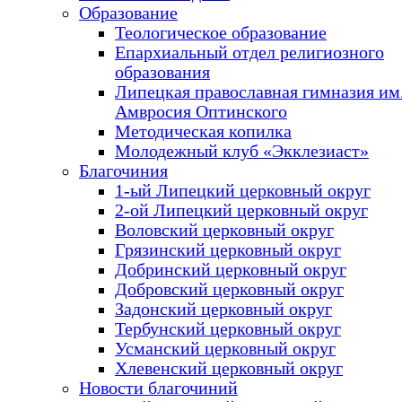
Образование
Теологическое образование
Епархиальный отдел религиозного
образования
Липецкая православная гимназия им.
Амвросия Оптинского
Методическая копилка
Молодежный клуб «Экклезиаст»
Благочиния
1-ый Липецкий церковный округ
2-ой Липецкий церковный округ
Воловский церковный округ
Грязинский церковный округ
Добринский церковный округ
Добровский церковный округ
Задонский церковный округ
Тербунский церковный округ
Усманский церковный округ
Хлевенский церковный округ
Новости благочиний