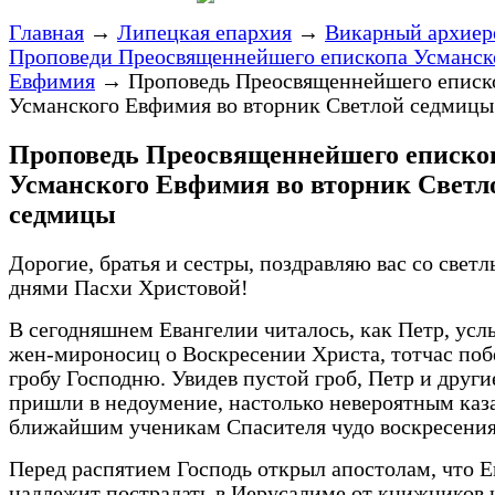
Главная
→
Липецкая епархия
→
Викарный архиер
Проповеди Преосвященнейшего епископа Усманск
Евфимия
→
Проповедь Преосвященнейшего еписк
Усманского Евфимия во вторник Светлой седмицы
Проповедь Преосвященнейшего еписко
Усманского Евфимия во вторник Светл
седмицы
Дорогие, братья и сестры, поздравляю вас со свет
днями Пасхи Христовой!
В сегодняшнем Евангелии читалось, как Петр, усл
жен-мироносиц о Воскресении Христа, тотчас поб
гробу Господню. Увидев пустой гроб, Петр и друг
пришли в недоумение, настолько невероятным каз
ближайшим ученикам Спасителя чудо воскресения
Перед распятием Господь открыл апостолам, что 
надлежит пострадать в Иерусалиме от книжников 