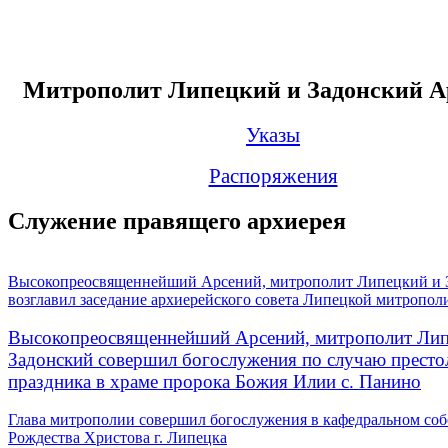
Митрополит Липецкий и Задонский А
Указы
Распоряжения
Служение правящего архиерея
Высокопреосвященнейший Арсений, митрополит Липецкий и 
возглавил заседание архиерейского совета Липецкой митропол
Высокопреосвященнейший Арсений, митрополит Лип
Задонский совершил богослужения по случаю престо
праздника в храме пророка Божия Илии с. Панино
Глава митрополии совершил богослужения в кафедральном соб
Рождества Христова г. Липецка