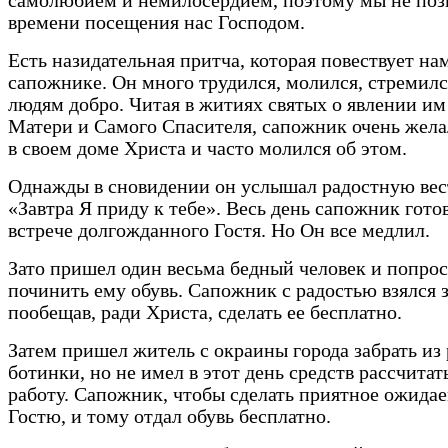
самолюбием и немилосердием, поэтому мы не поз
времени посещения нас Господом.
Есть назидательная притча, которая повествует на
сапожнике. Он много трудился, молился, стремилс
людям добро. Читая в житиях святых о явлении и
Матери и Самого Спасителя, сапожник очень жела
в своем доме Христа и часто молился об этом.
Однажды в сновидении он услышал радостную вес
«Завтра Я приду к тебе». Весь день сапожник гото
встрече долгожданного Гостя. Но Он все медлил.
Зато пришел один весьма бедный человек и попро
починить ему обувь. Сапожник с радостью взялся з
пообещав, ради Христа, сделать ее бесплатно.
Затем пришел житель с окраины города забрать из
ботинки, но не имел в этот день средств рассчитать
работу. Сапожник, чтобы сделать приятное ожида
Гостю, и тому отдал обувь бесплатно.