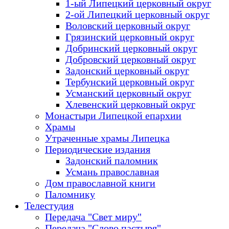
1-ый Липецкий церковный округ
2-ой Липецкий церковный округ
Воловский церковный округ
Грязинский церковный округ
Добринский церковный округ
Добровский церковный округ
Задонский церковный округ
Тербунский церковный округ
Усманский церковный округ
Хлевенский церковный округ
Монастыри Липецкой епархии
Храмы
Утраченные храмы Липецка
Периодические издания
Задонский паломник
Усмань православная
Дом православной книги
Паломнику
Телестудия
Передача "Свет миру"
Передача "Слово пастыря"