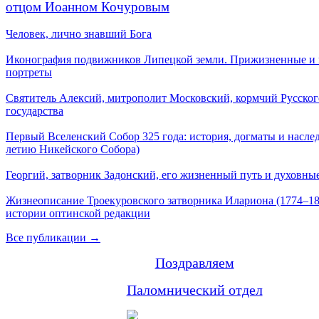
отцом Иоанном Кочуровым
Человек, лично знавший Бога
Иконография подвижников Липецкой земли. Прижизненные и
портреты
Святитель Алексий, митрополит Московский, кормчий Русског
государства
Первый Вселенский Собор 325 года: история, догматы и наслед
летию Никейского Собора)
Георгий, затворник Задонский, его жизненный путь и духовные
Жизнеописание Троекуровского затворника Илариона (1774–18
истории оптинской редакции
Все публикации →
Поздравляем
Паломнический отдел