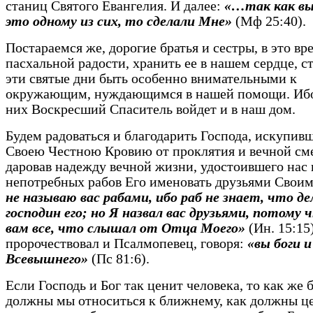
станиц Святого Евангелия. И далее:
«…так как вы
это одному из сих, то сделали Мне»
(Мф 25:40).
Постараемся же, дорогие братья и сестры, в это вр
пасхальной радости, хранить ее в нашем сердце, ст
эти святые дни быть особенно внимательными к
окружающим, нуждающимся в нашей помощи. Ибо
них Воскресший Спаситель войдет и в наш дом.
Будем радоваться и благодарить Господа, искупивш
Своею Честною Кровию от проклятия и вечной см
даровав надежду вечной жизни, удостоившего нас
непотребных рабов Его именовать друзьями Свои
не называю вас рабами, ибо раб не знает, что д
господин его; но Я назвал вас друзьями, потому 
вам все, что слышал от Отца Моего»
(Ин. 15:15)
пророчествовал и Псалмопевец, говоря:
«вы боги 
Всевышнего»
(Пс 81:6).
Если Господь и Бог так ценит человека, то как же
должны мы относиться к ближнему, как должны це