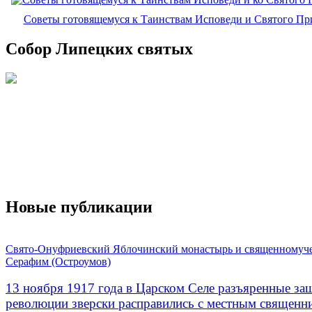
Советы готовящемуся к Таинствам Исповеди и Святого П
Собор Липецких святых
Новые публикации
Свято-Онуфриевский Яблочинский монастырь и священномуч
Серафим (Остроумов)
13 ноября 1917 года в Царском Селе разъяренные за
революции зверски расправились с местным священ