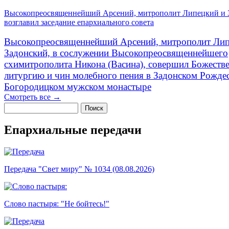
Высокопреосвященнейший Арсений, митрополит Липецкий и 
возглавил заседание епархиального совета
Высокопреосвященнейший Арсений, митрополит Лип
Задонский, в сослужении Высокопреосвященнейшего
схимитрополита Никона (Васина), совершил Божеств
литургию и чин молебного пения в Задонском Рожде
Богородицком мужском монастыре
Смотреть все →
Поиск
Форма поиска
Епархиальные передачи
Передача "Свет миру" № 1034 (08.08.2026)
Слово пастыря: "Не бойтесь!"