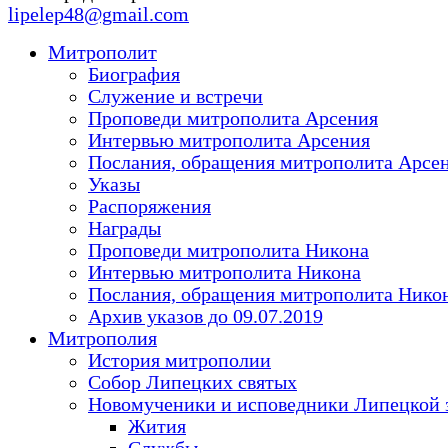
lipelep48@gmail.com
Митрополит
Биография
Служение и встречи
Проповеди митрополита Арсения
Интервью митрополита Арсения
Послания, обращения митрополита Арсе
Указы
Распоряжения
Награды
Проповеди митрополита Никона
Интервью митрополита Никона
Послания, обращения митрополита Нико
Архив указов до 09.07.2019
Митрополия
История митрополии
Собор Липецких святых
Новомученики и исповедники Липецкой 
Жития