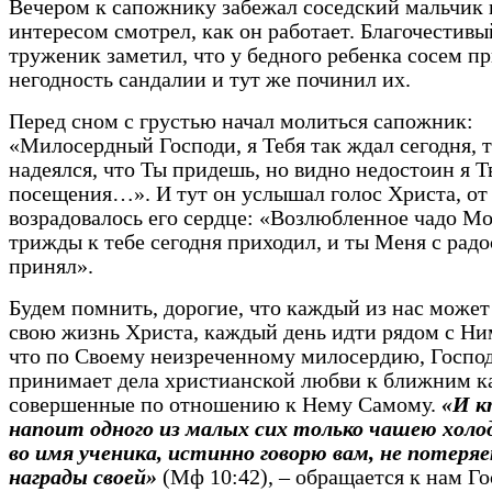
Вечером к сапожнику забежал соседский мальчик 
интересом смотрел, как он работает. Благочестивы
труженик заметил, что у бедного ребенка сосем п
негодность сандалии и тут же починил их.
Перед сном с грустью начал молиться сапожник:
«Милосердный Господи, я Тебя так ждал сегодня, 
надеялся, что Ты придешь, но видно недостоин я Т
посещения…». И тут он услышал голос Христа, от
возрадовалось его сердце: «Возлюбленное чадо Мо
трижды к тебе сегодня приходил, и ты Меня с рад
принял».
Будем помнить, дорогие, что каждый из нас может
свою жизнь Христа, каждый день идти рядом с Ни
что по Своему неизреченному милосердию, Госпо
принимает дела христианской любви к ближним к
совершенные по отношению к Нему Самому.
«И к
напоит одного из малых сих только чашею холо
во имя ученика, истинно говорю вам, не потеря
награды своей»
(Мф 10:42), – обращается к нам Го